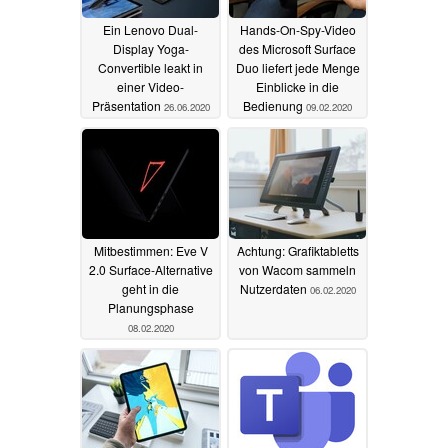
Ein Lenovo Dual-
Hands-On-Spy-Video
Display Yoga-
des Microsoft Surface
Convertible leakt in
Duo liefert jede Menge
einer Video-
Einblicke in die
Präsentation
Bedienung
26.06.2020
09.02.2020
Mitbestimmen: Eve V
Achtung: Grafiktabletts
2.0 Surface-Alternative
von Wacom sammeln
geht in die
Nutzerdaten
06.02.2020
Planungsphase
08.02.2020