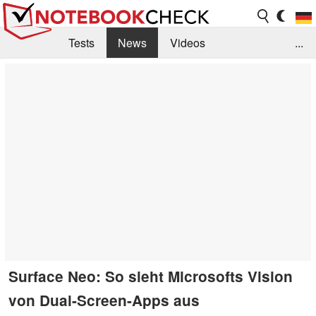
Tests
News
Videos
...
Benchmarks & Tech
Externe Tests
Kaufberatung
Deals
Suche
Jobs
Forum
Surface Neo: So sieht Microsofts Vision
von Dual-Screen-Apps aus