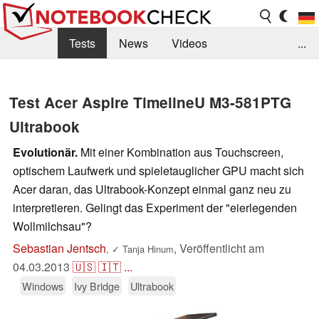
Tests
News
Videos
...
Benchmarks & Tech
Externe Tests
Test Acer Aspire TimelineU M3-581PTG
Kaufberatung
Deals
Suche
Jobs
Ultrabook
Forum
Evolutionär.
Mit einer Kombination aus Touchscreen,
optischem Laufwerk und spieletauglicher GPU macht sich
Acer daran, das Ultrabook-Konzept einmal ganz neu zu
interpretieren. Gelingt das Experiment der "eierlegenden
Wollmilchsau"?
Sebastian Jentsch
,
Veröffentlicht am
,
✓
Tanja Hinum
04.03.2013
🇺🇸
🇮🇹
...
Windows
Ivy Bridge
Ultrabook