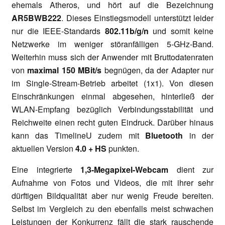
ehemals Atheros, und hört auf die Bezeichnung
AR5BWB222
. Dieses Einstiegsmodell unterstützt leider
nur die IEEE-Standards
802.11b/g/n
und somit keine
Netzwerke im weniger störanfälligen 5-GHz-Band.
Weiterhin muss sich der Anwender mit Bruttodatenraten
von
maximal 150 MBit/s
begnügen, da der Adapter nur
im Single-Stream-Betrieb arbeitet (1x1). Von diesen
Einschränkungen einmal abgesehen, hinterließ der
WLAN-Empfang bezüglich Verbindungsstabilität und
Reichweite einen recht guten Eindruck. Darüber hinaus
kann das TimelineU zudem mit
Bluetooth
in der
aktuellen Version
4.0 + HS
punkten.
Eine integrierte
1,3-Megapixel-Webcam
dient zur
Aufnahme von Fotos und Videos, die mit ihrer sehr
dürftigen Bildqualität aber nur wenig Freude bereiten.
Selbst im Vergleich zu den ebenfalls meist schwachen
Leistungen der Konkurrenz fällt die stark rauschende