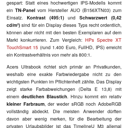
gespart: Statt eines hochwertigen IPS-Modells kommt
ein
TN-Panel
vom Hersteller AUO (B156XTN03) zum
Einsatz.
Kontrast (495:1)
und
Schwarzwert (0,42
cd/m²)
sind für ein Display dieses Typs recht ordentlich,
können aber nicht mit den besten Exemplaren auf dem
Markt konkurrieren. Zum Vergleich:
HPs Spectre XT
TouchSmart 15
(rund 1.400 Euro, FullHD, IPS) erreicht
ein Kontrastverhältnis von mehr als 800:1.
Acers Ultrabook richtet sich primär an Privatkunden,
weshalb eine exakte Farbwiedergabe nicht zu den
wichtigsten Punkten im Pflichtenheft zählte. Das Display
zeigt starke Farbabweichungen (Delta E 13,8) mit
einem
deutlichen Blaustich
. Hinzu kommt ein relativ
kleiner Farbraum
, der weder sRGB noch AdobeRGB
vollständig abdeckt. Die meisten Anwender dürften
davon aber wenig merken, für die Bearbeitung der
privaten Urlaubsbilder ist das TimelineU M3 allemal