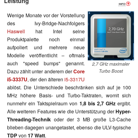
Leistung
Wenige Monate vor der Vorstellung
des Ivy-Bridge-Nachfolgers
Haswell
hat Intel seine
Produktpalette noch einmal
aufpoliert und mehrere neue
Modelle veröffentlicht – oftmals
auch "speed bumps" genannt.
2,7 GHz maximaler
Dazu zählt unter anderem der
Core
Turbo Boost
i5-3337U
, der den älteren
i5-3317U
ablöst. Die Unterschiede beschränken sich auf je 100
MHz höhere Basis- und Turbo-Taktraten, womit sich
nunmehr ein Taktspielraum von
1,8 bis 2,7 GHz
ergibt.
Alle weiteren Features wie die Unterstützung der
Hyper-
Threading-Technik
oder der 3 MB große L3-Cache
blieben dagegen unangetastet, ebenso die ULV-typische
TDP
von
17 Watt
.