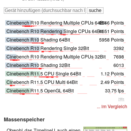
Cinebench R10 Rendering Multiple CPUs 64Bit
9546 Points
Cinebench R10 Rendering Single CPUs 64Bit
4651 Points
Cinebench R10 Shading 64Bit
5958 Points
Cinebench R10 Rendering Single 32Bit
3392
Cinebench R10 Rendering Multiple CPUs 32Bit
7698
Cinebench R10 Shading 32Bit
6013
Cinebench R11.5 CPU Single 64Bit
1.12 Points
Cinebench R11.5 CPU Multi 64Bit
2.49 Points
Cinebench R11.5 OpenGL 64Bit
33.75 fps
Hilfe
... im Vergleich
Massenspeicher
Obwohl das TimelineU auch einen