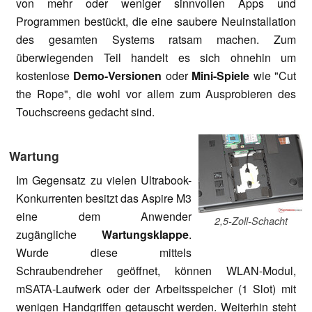
von mehr oder weniger sinnvollen Apps und
Programmen bestückt, die eine saubere Neuinstallation
des gesamten Systems ratsam machen. Zum
überwiegenden Teil handelt es sich ohnehin um
kostenlose
Demo-Versionen
oder
Mini-Spiele
wie "Cut
the Rope", die wohl vor allem zum Ausprobieren des
Touchscreens gedacht sind.
Wartung
Im Gegensatz zu vielen Ultrabook-
Konkurrenten besitzt das Aspire M3
eine dem Anwender
2,5-Zoll-Schacht
zugängliche
Wartungsklappe
.
Wurde diese mittels
Schraubendreher geöffnet, können WLAN-Modul,
mSATA-Laufwerk oder der Arbeitsspeicher (1 Slot) mit
wenigen Handgriffen getauscht werden. Weiterhin steht