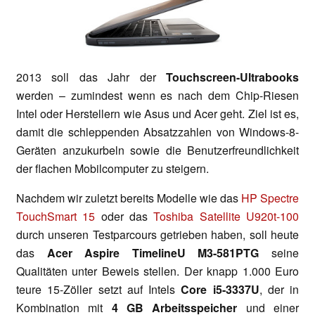
2013 soll das Jahr der
Touchscreen-Ultrabooks
werden – zumindest wenn es nach dem Chip-Riesen
Intel oder Herstellern wie Asus und Acer geht. Ziel ist es,
damit die schleppenden Absatzzahlen von Windows-8-
Geräten anzukurbeln sowie die Benutzerfreundlichkeit
der flachen Mobilcomputer zu steigern.
Nachdem wir zuletzt bereits Modelle wie das
HP Spectre
TouchSmart 15
oder das
Toshiba Satellite U920t-100
durch unseren Testparcours getrieben haben, soll heute
das
Acer Aspire TimelineU M3-581PTG
seine
Qualitäten unter Beweis stellen. Der knapp 1.000 Euro
teure 15-Zöller setzt auf Intels
Core i5-3337U
, der in
Kombination mit
4 GB Arbeitsspeicher
und einer