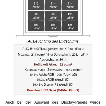
212
214
214
cd/m²
cd/m²
cd/m²
206
208
195
cd/m²
cd/m²
cd/m²
198
196
185
cd/m²
cd/m²
cd/m²
Ausleuchtung des Bildschirms
AUO B156XTN03 getestet mit X-Rite i1Pro 2
Maximal: 214 cd/m² (Nits) Durchschnitt: 203.1 cd/m²
Ausleuchtung: 86 %
Helligkeit Akku: 162 cd/m²
Kontrast: 495:1 (Schwarzwert: 0.42 cd/m²)
40.8% AdobeRGB 1998 (Argyll 3D)
59.2% sRGB (Argyll 3D)
39.48% Display P3 (Argyll 3D)
Download ICC Datei (X-Rite i1Pro 2)
Auch bei der Auswahl des Display-Panels wurde