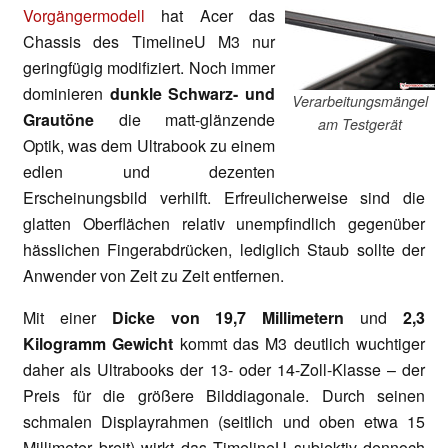
Vorgängermodell
hat Acer das
Chassis des TimelineU M3 nur
geringfügig modifiziert. Noch immer
dominieren
dunkle Schwarz- und
Verarbeitungsmängel
Grautöne
die matt-glänzende
am Testgerät
Optik, was dem Ultrabook zu einem
edlen und dezenten
Erscheinungsbild verhilft. Erfreulicherweise sind die
glatten Oberflächen relativ unempfindlich gegenüber
hässlichen Fingerabdrücken, lediglich Staub sollte der
Anwender von Zeit zu Zeit entfernen.
Mit einer
Dicke von 19,7 Millimetern
und
2,3
Kilogramm Gewicht
kommt das M3 deutlich wuchtiger
daher als Ultrabooks der 13- oder 14-Zoll-Klasse – der
Preis für die größere Bilddiagonale. Durch seinen
schmalen Displayrahmen (seitlich und oben etwa 15
Millimeter breit) wirkt das TimelineU subjektiv dennoch