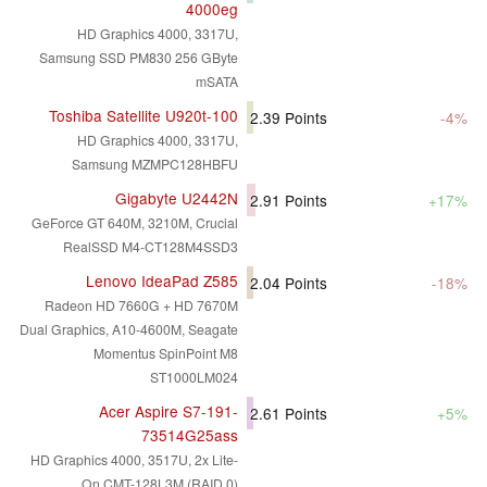
4000eg
HD Graphics 4000, 3317U,
Samsung SSD PM830 256 GByte
mSATA
Toshiba Satellite U920t-100
2.39
Points
-4%
HD Graphics 4000, 3317U,
Samsung MZMPC128HBFU
Gigabyte U2442N
2.91
Points
+17%
GeForce GT 640M, 3210M, Crucial
RealSSD M4-CT128M4SSD3
Lenovo IdeaPad Z585
2.04
Points
-18%
Radeon HD 7660G + HD 7670M
Dual Graphics, A10-4600M, Seagate
Momentus SpinPoint M8
ST1000LM024
Acer Aspire S7-191-
2.61
Points
+5%
73514G25ass
HD Graphics 4000, 3517U, 2x Lite-
On CMT-128L3M (RAID 0)