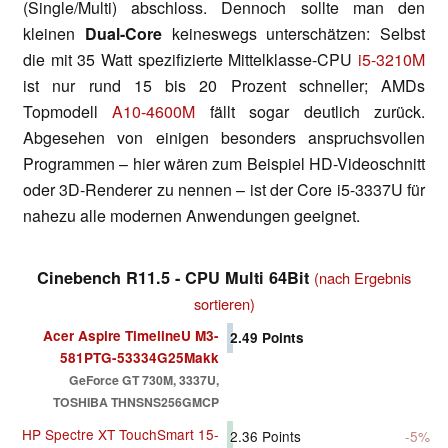
(Single/Multi) abschloss. Dennoch sollte man den
kleinen
Dual-Core
keineswegs unterschätzen: Selbst
die mit 35 Watt spezifizierte Mittelklasse-CPU
i5-3210M
ist nur rund 15 bis 20 Prozent schneller; AMDs
Topmodell
A10-4600M
fällt sogar deutlich zurück.
Abgesehen von einigen besonders anspruchsvollen
Programmen – hier wären zum Beispiel HD-Videoschnitt
oder 3D-Renderer zu nennen – ist der Core i5-3337U für
nahezu alle modernen Anwendungen geeignet.
Cinebench R11.5 - CPU Multi 64Bit
(nach Ergebnis
sortieren)
Acer Aspire TimelineU M3-
2.49
Points
581PTG-53334G25Makk
GeForce GT 730M, 3337U,
TOSHIBA THNSNS256GMCP
HP Spectre XT TouchSmart 15-
2.36
Points
-5%