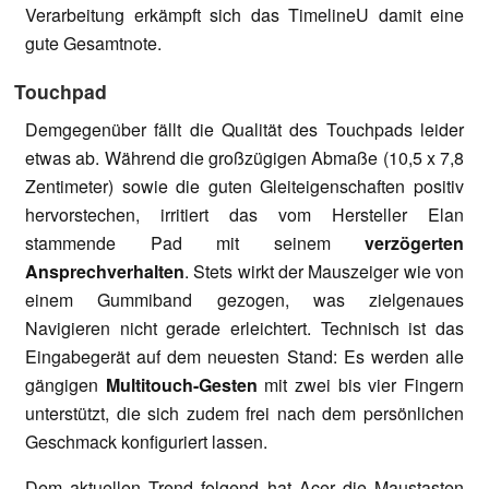
Verarbeitung erkämpft sich das TimelineU damit eine
gute Gesamtnote.
Touchpad
Demgegenüber fällt die Qualität des Touchpads leider
etwas ab. Während die großzügigen Abmaße (10,5 x 7,8
Zentimeter) sowie die guten Gleiteigenschaften positiv
hervorstechen, irritiert das vom Hersteller Elan
stammende Pad mit seinem
verzögerten
Ansprechverhalten
. Stets wirkt der Mauszeiger wie von
einem Gummiband gezogen, was zielgenaues
Navigieren nicht gerade erleichtert. Technisch ist das
Eingabegerät auf dem neuesten Stand: Es werden alle
gängigen
Multitouch-Gesten
mit zwei bis vier Fingern
unterstützt, die sich zudem frei nach dem persönlichen
Geschmack konfiguriert lassen.
Dem aktuellen Trend folgend hat Acer die Maustasten