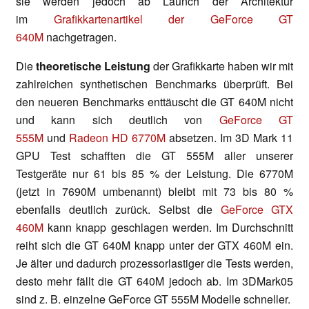
sie werden jedoch ab Launch der Architektur
im
Grafikkartenartikel der GeForce GT
640M
nachgetragen.
Die
theoretische Leistung
der Grafikkarte haben wir mit
zahlreichen synthetischen Benchmarks überprüft. Bei
den neueren Benchmarks enttäuscht die GT 640M nicht
und kann sich deutlich von
GeForce GT
555M
und
Radeon HD 6770M
absetzen. Im 3D Mark 11
GPU Test schafften die GT 555M aller unserer
Testgeräte nur 61 bis 85 % der Leistung. Die 6770M
(jetzt in 7690M umbenannt) bleibt mit 73 bis 80 %
ebenfalls deutlich zurück. Selbst die
GeForce GTX
460M
kann knapp geschlagen werden. Im Durchschnitt
reiht sich die GT 640M knapp unter der GTX 460M ein.
Je älter und dadurch prozessorlastiger die Tests werden,
desto mehr fällt die GT 640M jedoch ab. Im 3DMark05
sind z. B. einzelne GeForce GT 555M Modelle schneller.