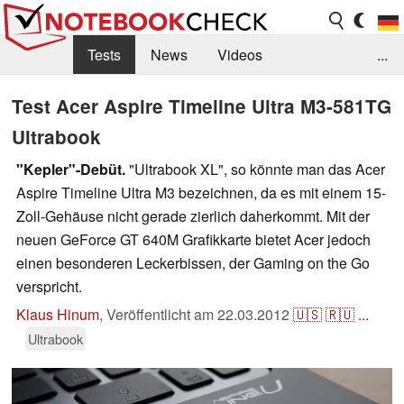
Tests
News
Videos
...
Benchmarks & Tech
Externe Tests
Test Acer Aspire Timeline Ultra M3-581TG
Ultrabook
Kaufberatung
Deals
Suche
Jobs
"Kepler"-Debüt.
"Ultrabook XL", so könnte man das Acer
Forum
Aspire Timeline Ultra M3 bezeichnen, da es mit einem 15-
Zoll-Gehäuse nicht gerade zierlich daherkommt. Mit der
neuen GeForce GT 640M Grafikkarte bietet Acer jedoch
einen besonderen Leckerbissen, der Gaming on the Go
verspricht.
Klaus Hinum
,
Veröffentlicht am
22.03.2012
🇺🇸
🇷🇺
...
Ultrabook