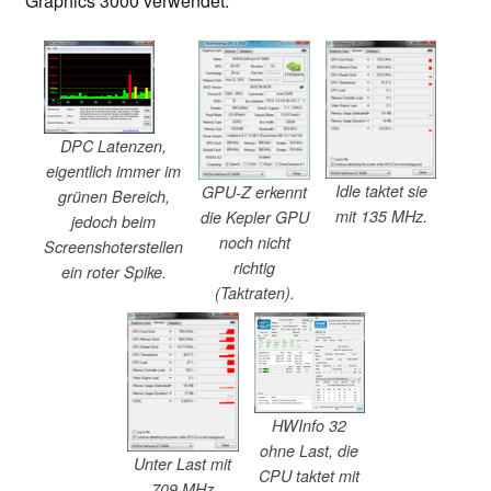
Graphics 3000 verwendet.
DPC Latenzen,
eigentlich immer im
Idle taktet sie
GPU-Z erkennt
grünen Bereich,
mit 135 MHz.
die Kepler GPU
jedoch beim
noch nicht
Screenshoterstellen
richtig
ein roter Spike.
(Taktraten).
HWInfo 32
ohne Last, die
Unter Last mit
CPU taktet mit
709 MHz