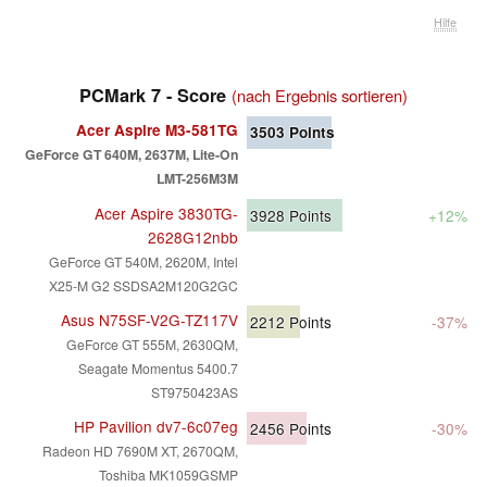
Hilfe
PCMark 7 - Score
(nach Ergebnis sortieren)
Acer Aspire M3-581TG
3503
Points
GeForce GT 640M, 2637M, Lite-On
LMT-256M3M
Acer Aspire 3830TG-
3928
Points
+12%
2628G12nbb
GeForce GT 540M, 2620M, Intel
X25-M G2 SSDSA2M120G2GC
Asus N75SF-V2G-TZ117V
2212
Points
-37%
GeForce GT 555M, 2630QM,
Seagate Momentus 5400.7
ST9750423AS
HP Pavilion dv7-6c07eg
2456
Points
-30%
Radeon HD 7690M XT, 2670QM,
Toshiba MK1059GSMP