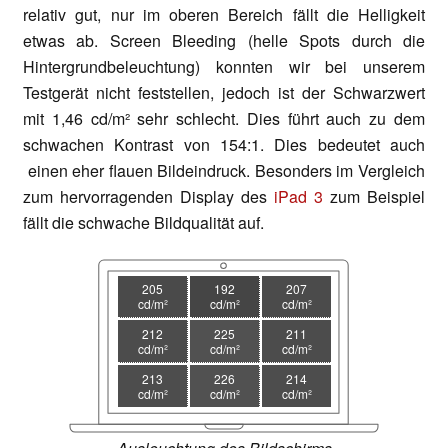
relativ gut, nur im oberen Bereich fällt die Helligkeit
etwas ab. Screen Bleeding (helle Spots durch die
Hintergrundbeleuchtung) konnten wir bei unserem
Testgerät nicht feststellen, jedoch ist der Schwarzwert
mit 1,46 cd/m² sehr schlecht. Dies führt auch zu dem
schwachen Kontrast von 154:1. Dies bedeutet auch
einen eher flauen Bildeindruck. Besonders im Vergleich
zum hervorragenden Display des
iPad 3
zum Beispiel
fällt die schwache Bildqualität auf.
205
192
207
cd/m²
cd/m²
cd/m²
212
225
211
cd/m²
cd/m²
cd/m²
213
226
214
cd/m²
cd/m²
cd/m²