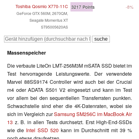
Toshiba Qosmio X770-11C
3217
Points
-8%
GeForce GTX 560M, 2670QM,
Seagate Momentus XT
ST95005620AS
Massenspeicher
Die verbaute LiteOn LMT-256M3M mSATA SSD bietet im
Test hervorragende Leistungswerte. Der verwendete
Marvel 88SS9174 Controller wird auch bei der Crucial
m4 oder ADATA S501 V2 eingesetzt und kann im Test
vor allem bei den sequentiellen Transferraten punkten.
Schwachstelle sind eher die 4K-Datenraten, wobei sie
sich im Vergleich zur
Samsung SM256C im MacBook Air
13
z. B. in allen Tests durchsetzt. Erst High-End-SSDs
wie die
Intel SSD 520
kann im Durchschnitt mit 39 %
noch etwas draufsetzen.