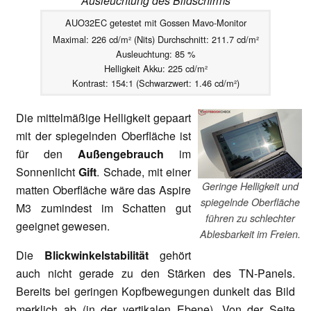
Ausleuchtung des Bildschirms
AUO32EC getestet mit Gossen Mavo-Monitor
Maximal: 226 cd/m² (Nits) Durchschnitt: 211.7 cd/m²
Ausleuchtung: 85 %
Helligkeit Akku: 225 cd/m²
Kontrast: 154:1 (Schwarzwert: 1.46 cd/m²)
Die mittelmäßige Helligkeit gepaart
mit der spiegelnden Oberfläche ist
für den
Außengebrauch
im
Sonnenlicht
Gift
. Schade, mit einer
Geringe Helligkeit und
matten Oberfläche wäre das Aspire
spiegelnde Oberfläche
M3 zumindest im Schatten gut
führen zu schlechter
geeignet gewesen.
Ablesbarkeit im Freien.
Die
Blickwinkelstabilität
gehört
auch nicht gerade zu den Stärken des TN-Panels.
Bereits bei geringen Kopfbewegungen dunkelt das Bild
merklich ab (in der vertikalen Ebene). Von der Seite