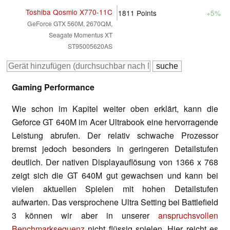
Toshiba Qosmio X770-11C
1811
Points
+5%
GeForce GTX 560M, 2670QM,
Seagate Momentus XT
ST95005620AS
Gaming Performance
Wie schon im Kapitel weiter oben erklärt, kann die
Geforce GT 640M im Acer Ultrabook eine hervorragende
Leistung abrufen. Der relativ schwache Prozessor
bremst jedoch besonders in geringeren Detailstufen
deutlich. Der nativen Displayauflösung von 1366 x 768
zeigt sich die GT 640M gut gewachsen und kann bei
vielen aktuellen Spielen mit hohen Detailstufen
aufwarten. Das versprochene Ultra Setting bei Battlefield
3 können wir aber in unserer
anspruchsvollen
Benchmarksequenz
nicht flüssig spielen. Hier reicht es