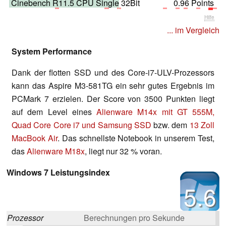
Cinebench R11.5 CPU Single 32Bit
0.96 Points
Hilfe
... im Vergleich
System Performance
Dank der flotten SSD und des Core-i7-ULV-Prozessors
kann das Aspire M3-581TG ein sehr gutes Ergebnis im
PCMark 7 erzielen. Der Score von 3500 Punkten liegt
auf dem Level eines
Alienware M14x mit GT 555M,
Quad Core Core i7 und Samsung SSD
bzw. dem
13 Zoll
MacBook Air
. Das schnellste Notebook in unserem Test,
das
Alienware M18x
, liegt nur 32 % voran.
Windows 7 Leistungsindex
5.6
Prozessor
Berechnungen pro Sekunde