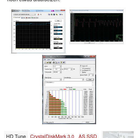
HD Tune
CrystalDiskMark 3.0
AS SSD