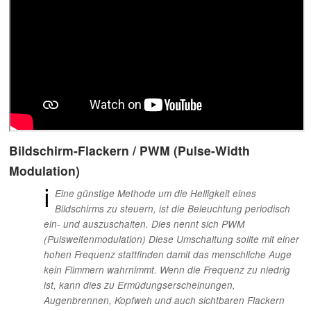
Bildschirm-Flackern / PWM (Pulse-Width
Modulation)
ℹ
Eine günstige Methode um die Helligkeit eines
Bildschirms zu steuern, ist die Beleuchtung periodisch
ein- und auszuschalten. Dies nennt sich PWM
(Pulsweitenmodulation) Diese Umschaltung sollte mit einer
hohen Frequenz stattfinden damit das menschliche Auge
kein Flimmern wahrnimmt. Wenn die Frequenz zu niedrig
ist, kann dies zu Ermüdungserscheinungen,
Augenbrennen, Kopfweh und auch sichtbaren Flackern