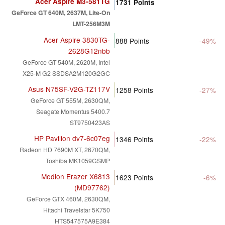
Acer Aspire M3-581TG
1731
Points
GeForce GT 640M, 2637M, Lite-On
LMT-256M3M
Acer Aspire 3830TG-
888
Points
-49%
2628G12nbb
GeForce GT 540M, 2620M, Intel
X25-M G2 SSDSA2M120G2GC
Asus N75SF-V2G-TZ117V
1258
Points
-27%
GeForce GT 555M, 2630QM,
Seagate Momentus 5400.7
ST9750423AS
HP Pavilion dv7-6c07eg
1346
Points
-22%
Radeon HD 7690M XT, 2670QM,
Toshiba MK1059GSMP
Medion Erazer X6813
1623
Points
-6%
(MD97762)
GeForce GTX 460M, 2630QM,
Hitachi Travelstar 5K750
HTS547575A9E384