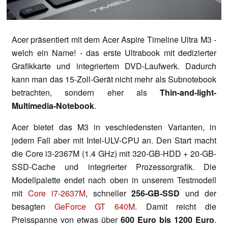
Acer präsentiert mit dem Acer Aspire Timeline Ultra M3 -
welch ein Name! - das erste Ultrabook mit dedizierter
Grafikkarte und integriertem DVD-Laufwerk. Dadurch
kann man das 15-Zoll-Gerät nicht mehr als Subnotebook
betrachten, sondern eher als
Thin-and-light-
Multimedia-Notebook
.
Acer bietet das M3 in veschiedensten Varianten, in
jedem Fall aber mit Intel-ULV-CPU an. Den Start macht
die Core i3-2367M (1.4 GHz) mit 320-GB-HDD + 20-GB-
SSD-Cache und integrierter Prozessorgrafik. Die
Modellpalette endet nach oben in unserem Testmodell
mit
Core i7-2637M
, schneller
256-GB-SSD
und der
besagten
GeForce GT 640M
. Damit reicht die
Preisspanne von etwas über
600 Euro bis 1200 Euro
.