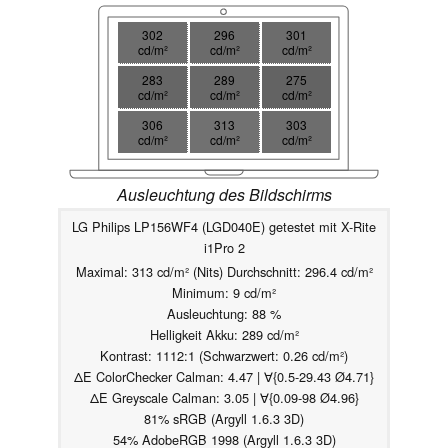
302
296
301
cd/m²
cd/m²
cd/m²
283
289
275
cd/m²
cd/m²
cd/m²
306
313
303
cd/m²
cd/m²
cd/m²
Ausleuchtung des Bildschirms
LG Philips LP156WF4 (LGD040E) getestet mit X-Rite
i1Pro 2
Maximal: 313 cd/m² (Nits) Durchschnitt: 296.4 cd/m²
Minimum: 9 cd/m²
Ausleuchtung: 88 %
Helligkeit Akku: 289 cd/m²
Kontrast: 1112:1 (Schwarzwert: 0.26 cd/m²)
ΔE ColorChecker Calman: 4.47 | ∀{0.5-29.43 Ø4.71}
ΔE Greyscale Calman: 3.05 | ∀{0.09-98 Ø4.96}
81% sRGB (Argyll 1.6.3 3D)
54% AdobeRGB 1998 (Argyll 1.6.3 3D)