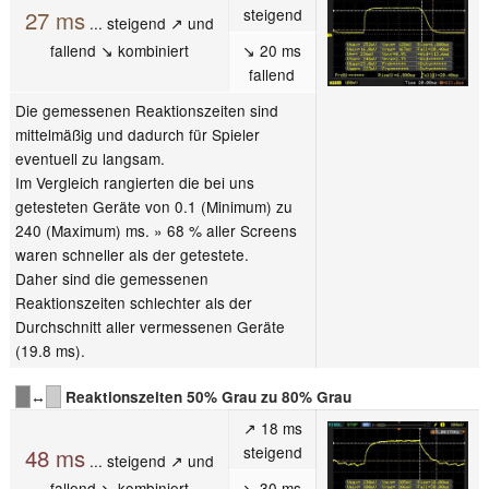
steigend
27 ms
... steigend ↗ und
fallend ↘ kombiniert
↘ 20 ms
fallend
Die gemessenen Reaktionszeiten sind
mittelmäßig und dadurch für Spieler
eventuell zu langsam.
Im Vergleich rangierten die bei uns
getesteten Geräte von 0.1 (Minimum) zu
240 (Maximum) ms. » 68 % aller Screens
waren schneller als der getestete.
Daher sind die gemessenen
Reaktionszeiten schlechter als der
Durchschnitt aller vermessenen Geräte
(19.8 ms).
↔
Reaktionszeiten 50% Grau zu 80% Grau
↗ 18 ms
steigend
48 ms
... steigend ↗ und
fallend ↘ kombiniert
↘ 30 ms