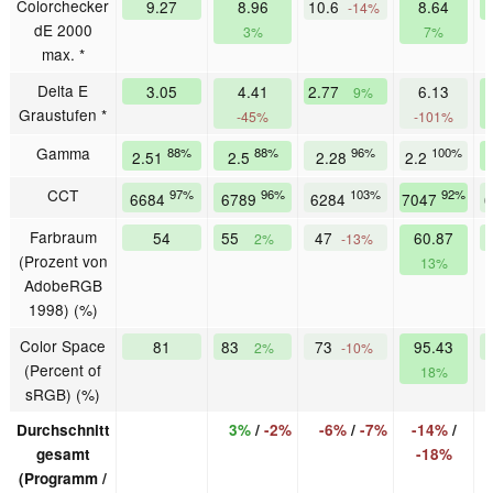
Colorchecker
9.27
8.96
10.6
8.64
-14%
dE 2000
3%
7%
max. *
Delta E
3.05
4.41
2.77
6.13
9%
Graustufen *
-45%
-101%
Gamma
88%
88%
96%
100%
2.51
2.5
2.28
2.2
CCT
97%
96%
103%
92%
6684
6789
6284
7047
Farbraum
54
55
47
60.87
2%
-13%
(Prozent von
13%
AdobeRGB
1998) (%)
Color Space
81
83
73
95.43
2%
-10%
(Percent of
18%
sRGB) (%)
Durchschnitt
3%
/
-2%
-6%
/
-7%
-14%
/
gesamt
-18%
(Programm /