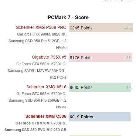
PCMark 7 - Score
Schenker XMG P506 PRO
6245
Points
+4%
GeForce GTX 980M, 6820HK,
Samsung SSD 950 Pro 512GB m.2
NVMe
Gigabyte P35X v5
6176
Points
+3%
GeForce GTX 980M, 6700HQ,
Samsung SM951 MZVPV256HDGL
m.2 PCI-e
Schenker XMG A516
6085
Points
+1%
GeForce GTX 965M, 6700HQ,
Samsung SSD 950 Pro 256GB m.2
NVMe
Schenker XMG C506
6019
Points
GeForce GTX 970M, 6700HQ,
Samsung SSD 850 EVO M.2 250 GB