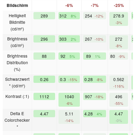
Bildschirm
-6%
-7%
-25%
Helligkeit
289
312
254
278.9
8%
-12%
Bildmitte
-3%
(cd/m²)
Brightness
296
303
267
272
2%
-10%
(cd/m²)
-8%
Brightness
88
92
89
80
5%
1%
-9%
Distribution
(%)
Schwarzwert
0.26
0.3
0.28
0.562
-15%
-8%
* (cd/m²)
-116%
Kontrast (:1)
1112
1040
907
496
-18%
-6%
-55%
Delta E
4.47
5.11
4.28
4.47
4%
Colorchecker
-14%
-0%
*