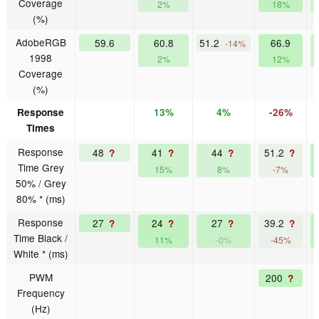
Coverage
2%
18%
(%)
AdobeRGB
59.6
60.8
51.2
66.9
-14%
1998
2%
12%
Coverage
(%)
Response
13%
4%
-26%
Times
Response
48
41
44
51.2
?
?
?
?
Time Grey
15%
8%
-7%
50% / Grey
80% * (ms)
Response
27
24
27
39.2
?
?
?
?
Time Black /
11%
-0%
-45%
White * (ms)
PWM
200
?
Frequency
(Hz)