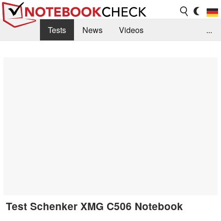
Tests
News
Videos
...
Benchmarks & Tech
Externe Tests
Kaufberatung
Deals
Suche
Jobs
Forum
Test Schenker XMG C506 Notebook