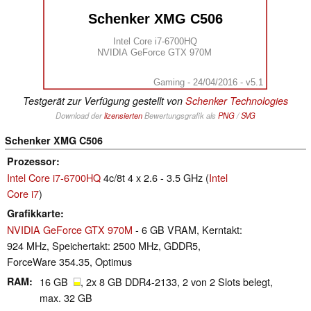
Schenker XMG C506
Intel Core i7-6700HQ
NVIDIA GeForce GTX 970M
Gaming - 24/04/2016 - v5.1
Testgerät zur Verfügung gestellt von
Schenker Technologies
Download der
lizensierten
Bewertungsgrafik als
PNG
/
SVG
Schenker XMG C506
Prozessor
Intel Core i7-6700HQ
4c/8t 4 x 2.6 - 3.5 GHz (
Intel
Core i7
)
Grafikkarte
NVIDIA GeForce GTX 970M
- 6 GB VRAM, Kerntakt:
924 MHz, Speichertakt: 2500 MHz, GDDR5,
ForceWare 354.35, Optimus
RAM
16 GB
, 2x 8 GB DDR4-2133, 2 von 2 Slots belegt,
max. 32 GB