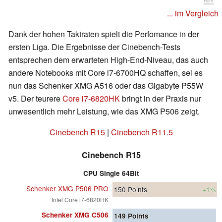
Hilfe
... im Vergleich
Dank der hohen Taktraten spielt die Perfomance in der
ersten Liga. Die Ergebnisse der Cinebench-Tests
entsprechen dem erwarteten High-End-Niveau, das auch
andere Notebooks mit Core i7-6700HQ schaffen, sei es
nun das Schenker XMG A516 oder das Gigabyte P55W
v5. Der teurere
Core i7-6820HK
bringt in der Praxis nur
unwesentlich mehr Leistung, wie das XMG P506 zeigt.
Cinebench R15
|
Cinebench R11.5
Cinebench R15
CPU Single 64Bit
Schenker XMG P506 PRO
150
Points
+1%
Intel Core i7-6820HK
Schenker XMG C506
149
Points