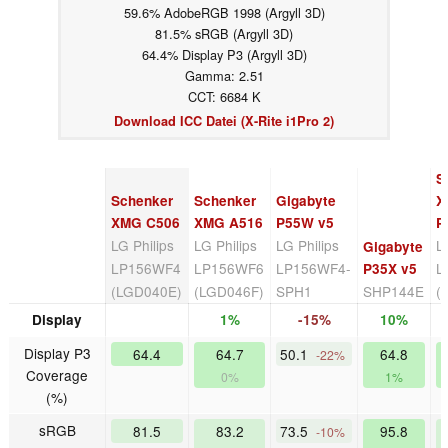
59.6% AdobeRGB 1998 (Argyll 3D)
81.5% sRGB (Argyll 3D)
64.4% Display P3 (Argyll 3D)
Gamma: 2.51
CCT: 6684 K
Download ICC Datei (X-Rite i1Pro 2)
S
Schenker
Schenker
Gigabyte
X
XMG C506
XMG A516
P55W v5
P
LG Philips
LG Philips
LG Philips
L
Gigabyte
LP156WF4
LP156WF6
LP156WF4-
L
P35X v5
(LGD040E)
(LGD046F)
SPH1
SHP144E
(
Display
1%
-15%
10%
Display P3
64.4
64.7
50.1
64.8
-22%
Coverage
0%
1%
(%)
sRGB
81.5
83.2
73.5
95.8
-10%