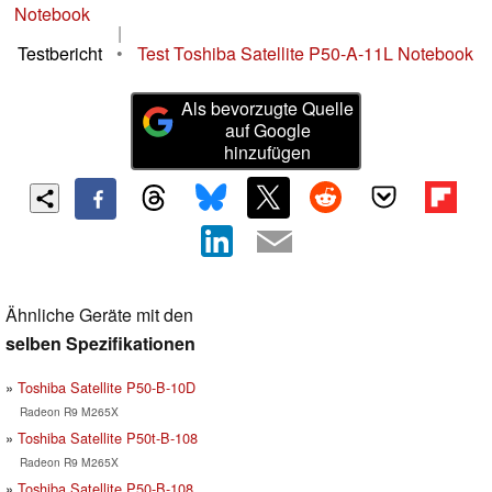
Notebook
|
Testbericht
•
Test Toshiba Satellite P50-A-11L Notebook
Als bevorzugte Quelle
auf Google
hinzufügen
Ähnliche Geräte mit den
selben Spezifikationen
Toshiba Satellite P50-B-10D
Radeon R9 M265X
Toshiba Satellite P50t-B-108
Radeon R9 M265X
Toshiba Satellite P50-B-108