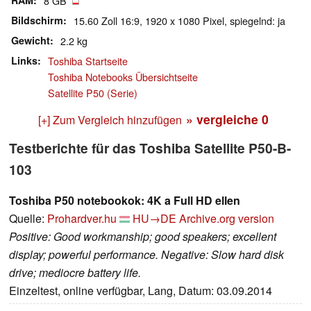
RAM
8 GB
Bildschirm
15.60 Zoll 16:9, 1920 x 1080 Pixel, spiegelnd: ja
Gewicht
2.2 kg
Links
Toshiba Startseite
Toshiba Notebooks Übersichtseite
Satellite P50 (Serie)
» vergleiche
0
[+] Zum Vergleich hinzufügen
Testberichte für das Toshiba Satellite P50-B-
103
Toshiba P50 notebookok: 4K a Full HD ellen
Quelle:
Prohardver.hu
HU→DE
Archive.org version
Positive: Good workmanship; good speakers; excellent
display; powerful performance. Negative: Slow hard disk
drive; mediocre battery life.
Einzeltest, online verfügbar, Lang, Datum: 03.09.2014