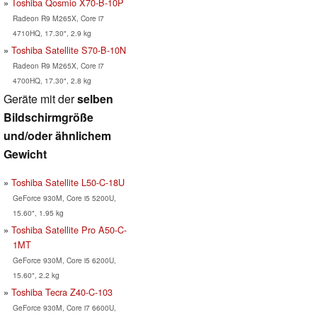
Toshiba Qosmio X70-B-10P
Radeon R9 M265X, Core i7
4710HQ, 17.30", 2.9 kg
Toshiba Satellite S70-B-10N
Radeon R9 M265X, Core i7
4700HQ, 17.30", 2.8 kg
Geräte mit der
selben
Bildschirmgröße
und/oder ähnlichem
Gewicht
Toshiba Satellite L50-C-18U
GeForce 930M, Core i5 5200U,
15.60", 1.95 kg
Toshiba Satellite Pro A50-C-
1MT
GeForce 930M, Core i5 6200U,
15.60", 2.2 kg
Toshiba Tecra Z40-C-103
GeForce 930M, Core i7 6600U,