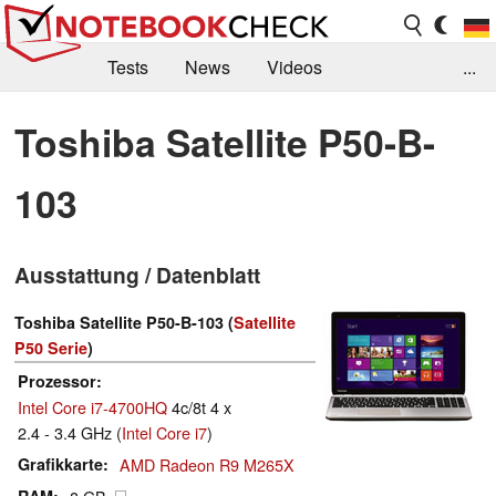
Tests
News
Videos
...
Benchmarks & Tech
Externe Tests
Toshiba Satellite P50-B-
Kaufberatung
Deals
Suche
Jobs
103
Forum
Ausstattung / Datenblatt
Toshiba Satellite P50-B-103 (
Satellite
P50 Serie
)
Prozessor
Intel Core i7-4700HQ
4c/8t 4 x
2.4 - 3.4 GHz (
Intel Core i7
)
Grafikkarte
AMD Radeon R9 M265X