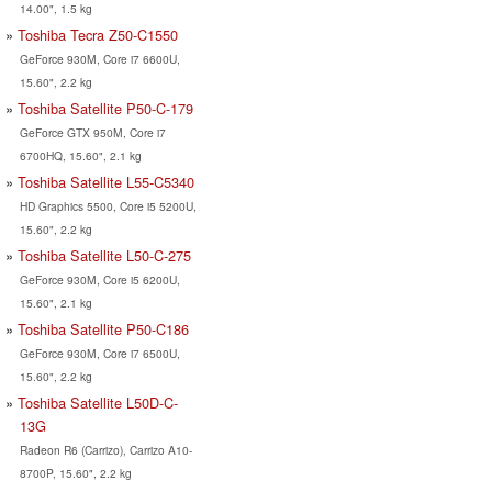
14.00", 1.5 kg
Toshiba Tecra Z50-C1550
GeForce 930M, Core i7 6600U,
15.60", 2.2 kg
Toshiba Satellite P50-C-179
GeForce GTX 950M, Core i7
6700HQ, 15.60", 2.1 kg
Toshiba Satellite L55-C5340
HD Graphics 5500, Core i5 5200U,
15.60", 2.2 kg
Toshiba Satellite L50-C-275
GeForce 930M, Core i5 6200U,
15.60", 2.1 kg
Toshiba Satellite P50-C186
GeForce 930M, Core i7 6500U,
15.60", 2.2 kg
Toshiba Satellite L50D-C-
13G
Radeon R6 (Carrizo), Carrizo A10-
8700P, 15.60", 2.2 kg