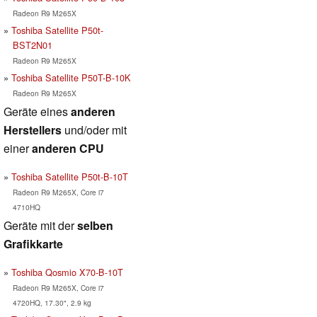
Radeon R9 M265X
Toshiba Satellite P50t-
BST2N01
Radeon R9 M265X
Toshiba Satellite P50T-B-10K
Radeon R9 M265X
Geräte eines
anderen
Herstellers
und/oder mit
einer
anderen CPU
Toshiba Satellite P50t-B-10T
Radeon R9 M265X, Core i7
4710HQ
Geräte mit der
selben
Grafikkarte
Toshiba Qosmio X70-B-10T
Radeon R9 M265X, Core i7
4720HQ, 17.30", 2.9 kg