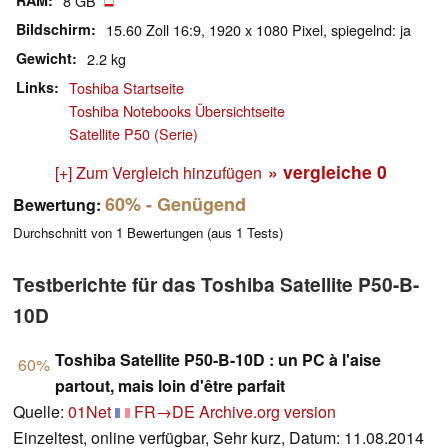
RAM
8 GB
Bildschirm
15.60 Zoll 16:9, 1920 x 1080 Pixel, spiegelnd: ja
Gewicht
2.2 kg
Links
Toshiba Startseite
Toshiba Notebooks Übersichtseite
Satellite P50 (Serie)
» vergleiche
0
[+] Zum Vergleich hinzufügen
60%
- Genügend
Bewertung:
Durchschnitt von
1
Bewertungen (aus
1
Tests)
Testberichte für das Toshiba Satellite P50-B-
10D
Toshiba Satellite P50-B-10D : un PC à l'aise
60%
partout, mais loin d'être parfait
Quelle:
01Net
FR→DE
Archive.org version
Einzeltest, online verfügbar, Sehr kurz, Datum: 11.08.2014