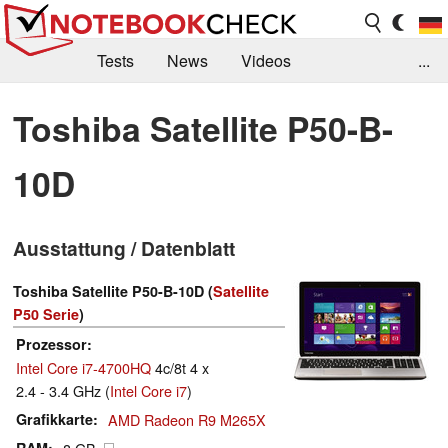
Tests
News
Videos
...
Benchmarks & Tech
Externe Tests
Toshiba Satellite P50-B-
Kaufberatung
Deals
Suche
Jobs
10D
Forum
Ausstattung / Datenblatt
Toshiba Satellite P50-B-10D (
Satellite
P50 Serie
)
Prozessor
Intel Core i7-4700HQ
4c/8t 4 x
2.4 - 3.4 GHz (
Intel Core i7
)
Grafikkarte
AMD Radeon R9 M265X