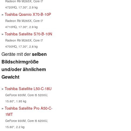
Radeon R9 M265X, Core i7
4720HQ, 17.30", 2.9 kg
Toshiba Qosmio X70-B-10P
Radeon R9 M265X, Core i7
4710HQ, 17.30", 2.9 kg
Toshiba Satellite S70-B-10N
Radeon R9 M265X, Core i7
4700HQ, 17.30", 2.8 kg
Geräte mit der
selben
Bildschirmgröße
und/oder ähnlichem
Gewicht
Toshiba Satellite L50-C-18U
GeForce 930M, Core i5 5200U,
15.60", 1.95 kg
Toshiba Satellite Pro A50-C-
1MT
GeForce 930M, Core i5 6200U,
15.60", 2.2 kg