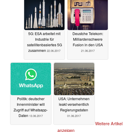
5G: ESA arbeitet mit
Deustche Telekom:
Industrie für
Milliardenschwere
satellitenbasiertes 5G
Fusion in den USA
zusammen
22.06.2017
21.06.2017
Politik: deutscher
USA: Unternehmen
Innenminister will
leakt versehentlich
Zugriff auf Whatsapp-
Regierungsdaten
Daten
13.06.2017
01.06.2017
Weitere Artikel
anzeigen