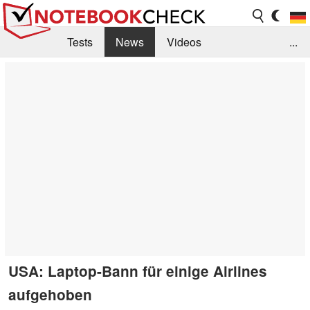
Tests
News
Videos
...
Benchmarks & Tech
Externe Tests
Kaufberatung
Deals
Suche
Jobs
Forum
USA: Laptop-Bann für einige Airlines
aufgehoben