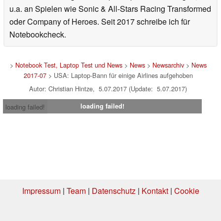
u.a. an Spielen wie Sonic & All-Stars Racing Transformed
oder Company of Heroes. Seit 2017 schreibe ich für
Notebookcheck.
>
Notebook Test, Laptop Test und News
>
News
>
Newsarchiv
>
News
2017-07
> USA: Laptop-Bann für einige Airlines aufgehoben
Autor: Christian Hintze, 5.07.2017 (Update: 5.07.2017)
loading failed!
loading failed!
Impressum
|
Team
|
Datenschutz
|
Kontakt
|
Cookie
Einstellungen
| 05.08.2026 16:44
* Beim Kauf über einen Affiliate-Link kann Notebookcheck eine Vergütung