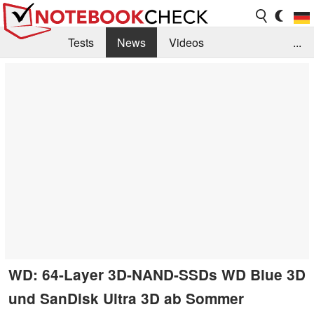
Tests
News
Videos
...
Benchmarks & Tech
Externe Tests
Kaufberatung
Deals
Suche
Jobs
Forum
WD: 64-Layer 3D-NAND-SSDs WD Blue 3D
und SanDisk Ultra 3D ab Sommer