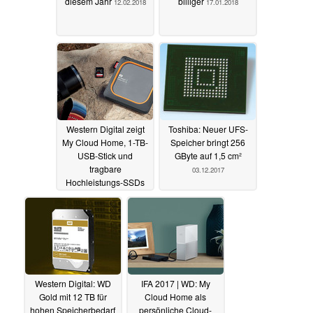
diesem Jahr
billiger
12.02.2018
17.01.2018
Western Digital zeigt
Toshiba: Neuer UFS-
My Cloud Home, 1-TB-
Speicher bringt 256
USB-Stick und
GByte auf 1,5 cm²
tragbare
03.12.2017
Hochleistungs-SSDs
09.01.2018
Western Digital: WD
IFA 2017 | WD: My
Gold mit 12 TB für
Cloud Home als
hohen Speicherbedarf
persönliche Cloud-