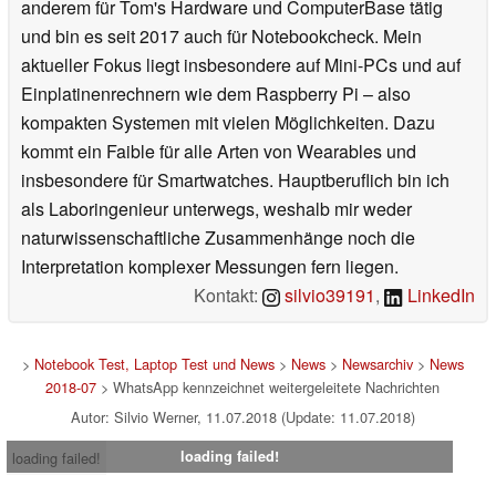
anderem für Tom's Hardware und ComputerBase tätig
und bin es seit 2017 auch für Notebookcheck. Mein
aktueller Fokus liegt insbesondere auf Mini-PCs und auf
Einplatinenrechnern wie dem Raspberry Pi – also
kompakten Systemen mit vielen Möglichkeiten. Dazu
kommt ein Faible für alle Arten von Wearables und
insbesondere für Smartwatches. Hauptberuflich bin ich
als Laboringenieur unterwegs, weshalb mir weder
naturwissenschaftliche Zusammenhänge noch die
Interpretation komplexer Messungen fern liegen.
Kontakt:
silvio39191
,
LinkedIn
>
Notebook Test, Laptop Test und News
>
News
>
Newsarchiv
>
News
2018-07
> WhatsApp kennzeichnet weitergeleitete Nachrichten
Autor: Silvio Werner, 11.07.2018 (Update: 11.07.2018)
loading failed!
loading failed!