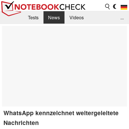
Tests
News
Videos
...
Benchmarks & Tech
Externe Tests
Kaufberatung
Deals
Suche
Jobs
Forum
WhatsApp kennzeichnet weitergeleitete
Nachrichten