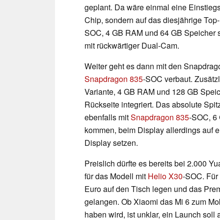
geplant. Da wäre einmal eine Einstiegs
Chip, sondern auf das diesjährige Top
SOC, 4 GB RAM und 64 GB Speicher st
mit rückwärtiger Dual-Cam.
Weiter geht es dann mit den Snapdragon-
Snapdragon 835
-SOC verbaut. Zusätzl
Variante, 4 GB RAM und 128 GB Speiche
Rückseite integriert. Das absolute Spit
ebenfalls mit
Snapdragon 835
-SOC, 6
kommen, beim Display allerdings auf 
Display setzen.
Preislich dürfte es bereits bei 2.000 
für das Modell mit
Helio X30
-SOC. Für 
Euro auf den Tisch legen und das Prem
gelangen. Ob Xiaomi das Mi 6 zum Mo
haben wird, ist unklar, ein Launch soll 