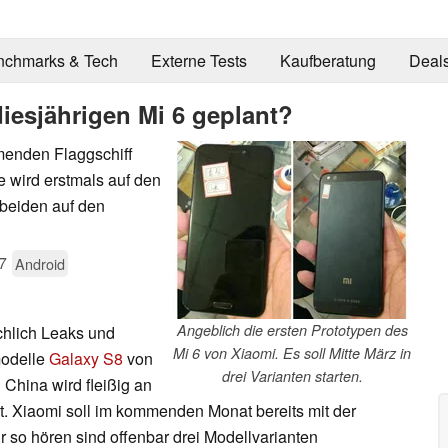
nchmarks & Tech
Externe Tests
Kaufberatung
Deal
diesjährigen Mi 6 geplant?
enden Flaggschiff
e wird erstmals auf den
beiden auf den
7
Android
Angeblich die ersten Prototypen des
chlich Leaks und
Mi 6 von Xiaomi. Es soll Mitte März in
modelle
Galaxy S8
von
drei Varianten starten.
China wird fleißig an
t. Xiaomi soll im kommenden Monat bereits mit der
r so hören sind offenbar drei Modellvarianten