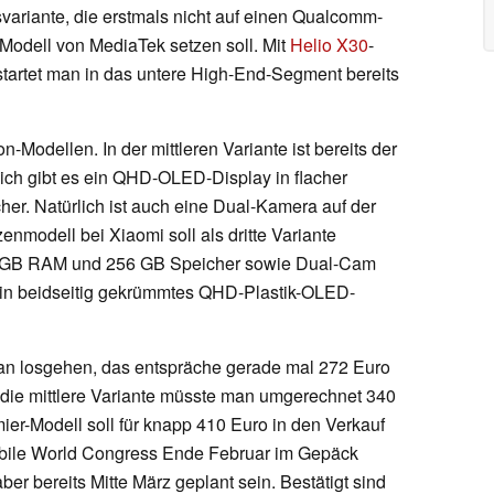
variante, die erstmals nicht auf einen Qualcomm-
-Modell von MediaTek setzen soll. Mit
Helio X30
-
artet man in das untere High-End-Segment bereits
Modellen. In der mittleren Variante ist bereits der
ich gibt es ein QHD-OLED-Display in flacher
r. Natürlich ist auch eine Dual-Kamera auf der
zenmodell bei Xiaomi soll als dritte Variante
 GB RAM und 256 GB Speicher sowie Dual-Cam
ein beidseitig gekrümmtes QHD-Plastik-OLED-
Yuan losgehen, das entspräche gerade mal 272 Euro
die mittlere Variante müsste man umgerechnet 340
ier-Modell soll für knapp 410 Euro in den Verkauf
bile World Congress Ende Februar im Gepäck
aber bereits Mitte März geplant sein. Bestätigt sind