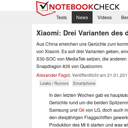
Tests
News
Videos
Be
Xiaomi: Drei Varianten des 
Aus China erreichen uns Gerüchte zum komm
von Xiaomi. Es soll drei Varianten geben, ein
X30-SOC von MediaTek setzen, die anderen 
Snapdragon 835 von Qualcomm.
Alexander Fagot
,
Veröffentlicht am
21.01.201
Leaks / Rumors
Smartphone
In den letzten Wochen gab es hauptsä
Gerüchte rund um die beiden Spitzen
Samsung und
G6
von LG, doch auch in 
den diesjährigen Flaggschiffen gewerk
Produktion des Mi 6 starten und was wi