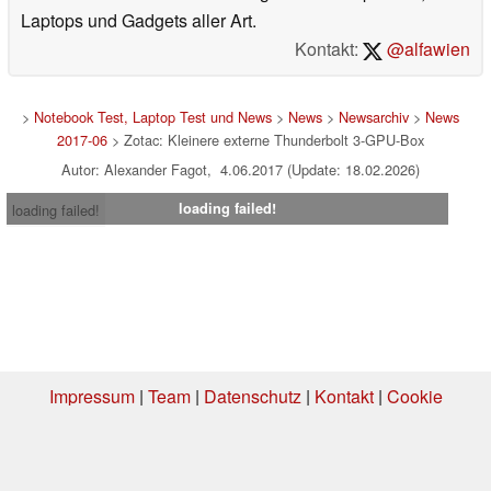
Laptops und Gadgets aller Art.
Kontakt:
@alfawien
>
Notebook Test, Laptop Test und News
>
News
>
Newsarchiv
>
News
2017-06
> Zotac: Kleinere externe Thunderbolt 3-GPU-Box
Autor: Alexander Fagot, 4.06.2017 (Update: 18.02.2026)
loading failed!
loading failed!
Impressum
|
Team
|
Datenschutz
|
Kontakt
|
Cookie
Einstellungen
| 06.08.2026 08:59
* Beim Kauf über einen Affiliate-Link kann Notebookcheck eine Vergütung
erhalten. Vielen Dank für Ihre Unterstützung!.