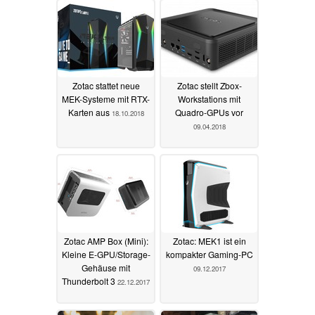
Zotac stattet neue
Zotac stellt Zbox-
MEK-Systeme mit RTX-
Workstations mit
Karten aus
Quadro-GPUs vor
18.10.2018
09.04.2018
Zotac AMP Box (Mini):
Zotac: MEK1 ist ein
Kleine E-GPU/Storage-
kompakter Gaming-PC
Gehäuse mit
09.12.2017
Thunderbolt 3
22.12.2017