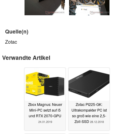
Quelle(n)
Zotac
Verwandte Artikel
Zbox Magnus: Neuer
Zotac PI225-GK:
Mini-PC setzt auf i5
Ultrakompakter PC ist
und RTX 2070-GPU
so groß wie eine 2,5-
Zoll-SSD
24.01.2019
28.12.2018