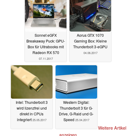
Sonnet eGFX
Aorus GTX 1070
Breakaway Puck: GPU-
Gaming Box: Kleine
Box für Ultrabooks mit
Thunderbolt 3-eGPU
Radeon RX 570
04.06.2017
07.11.2017
Intel: Thunderbolt 3
Western Digital:
wird lizenzfrei und
Thunderbolt 3 für G-
direkt in CPUs
Drive, G-Raid und G-
integriert
Speed
25.05.2017
25.04.2017
Weitere Artikel
anzeigen