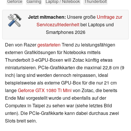
Geforce
Gaming
Laptop / Notebook
Thunderbolt
Jetzt mitmachen:
Unsere große
Umfrage zur
Servicezufriedenheit
bei Laptops und
Smartphones 2026
Den von Razer
gestarteten
Trend zu leistungsfähigen
externen Grafiklösungen für Notebooks mittels
Thunderbolt 3-eGPU-Boxen will Zotac künftig etwas
miniaturisieren. PCIe-Grafikkarten die maximal 22,8 cm (9
inch) lang sind werden dennoch reinpassen, ideal
beispielsweise als externe GPU-Box für die nur 21 cm
lange
Geforce GTX 1080 Ti Mini
von Zotac, die bereits
Ende Mai vorgestellt wurde und ebenfalls auf der
Computex in Taipei zu sehen war (siehe letztes Bild
unten). Die PCIe-Grafikkarte kann dabei durchaus zwei
Slots breit sein.