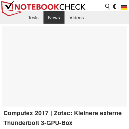
Tests
News
Videos
...
Benchmarks & Tech
Externe Tests
Kaufberatung
Deals
Suche
Jobs
Forum
Computex 2017 | Zotac: Kleinere externe
Thunderbolt 3-GPU-Box