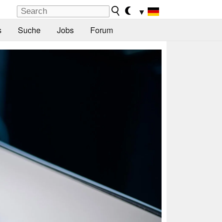
▼
s
Suche
Jobs
Forum