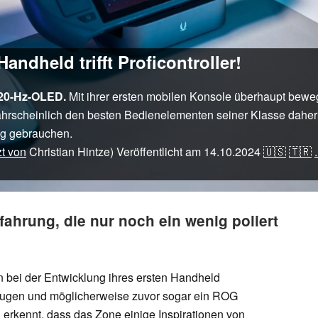
ndheld trifft Proficontroller!
120-Hz-OLED.
Mit ihrer ersten mobilen Konsole überhaupt bewe
ahrscheinlich den besten Bedienelementen seiner Klasse dahe
ng gebrauchen.
zt von
Christian Hintze)
Veröffentlicht am
14.10.2024
🇺🇸
🇹🇷
.
rfahrung, die nur noch ein wenig poliert
 bei der Entwicklung ihres ersten Handheld
Augen und möglicherweise zuvor sogar ein ROG
 erkennt, dass das Zone einige Inspirationen von