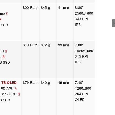
800 Euro
845 g
41 mm
8.80"
2560x1600
eme
⎘
343 PPI
⎘
IPS
B SSD
849 Euro
672 g
33 mm
7.00"
1920x1080
55H
⎘
315 PPI
U
⎘
IPS
GB SSD
679 Euro
640 g
49 mm
7.40"
1 TB OLED
1280x800
LED APU
⎘
204 PPI
 Deck 8CU
⎘
OLED
GB SSD