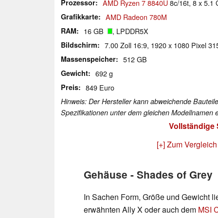
Prozessor
AMD Ryzen 7 8840U
8c/16t, 8 x 5.1
Grafikkarte
AMD Radeon 780M
RAM
16 GB
, LPDDR5X
Bildschirm
7.00 Zoll 16:9, 1920 x 1080 Pixel 31
Massenspeicher
512 GB
Gewicht
692 g
Preis
849 Euro
Hinweis: Der Hersteller kann abweichende Bauteile
Spezifikationen unter dem gleichen Modellnamen e
Vollständige
[+] Zum Vergleich
Gehäuse - Shades of Grey
In Sachen Form, Größe und Gewicht li
erwähnten Ally X oder auch dem
MSI 