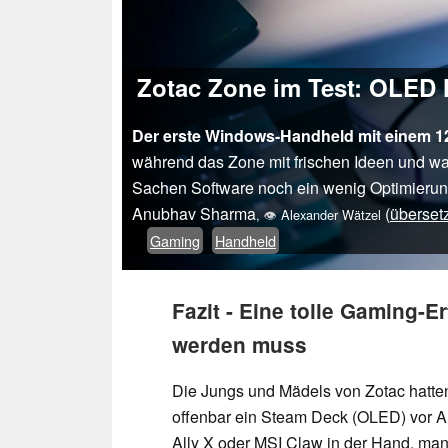
Zotac Zone im Test: OLED Ha
Der erste Windows-Handheld mit einem 
während das Zone mit frischen Ideen und w
Sachen Software noch ein wenig Optimieru
Anubhav Sharma
(
überset
,
👁
Alexander Wätzel
Gaming
Handheld
Fazit - Eine tolle Gaming-E
werden muss
Die Jungs und Mädels von Zotac hatten
offenbar ein Steam Deck (OLED) vor 
Ally X oder MSI Claw in der Hand, man