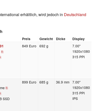
ternational erhältlich, wird jedoch in
Deutschland
ch
Preis
Gewicht
Dicke
Display
849 Euro
692 g
7.00"
01
1920x1080
U
⎘
315 PPI
⎘
899 Euro
685 g
36.9 mm
7.00"
1920x1080
eme
⎘
315 PPI
⎘
IPS
GB SSD