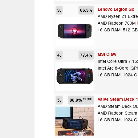
Lenovo Legion Go
3.
66.3%
AMD Ryzen Z1 Extr
AMD Radeon 780M
16 GB RAM, 512 G
MSI Claw
4.
77.4%
Intel Core Ultra 7 1
Intel Arc 8-Core iGP
16 GB RAM, 1024 
Valve Steam Deck 
5.
88.9%
v7 (old)
AMD Steam Deck O
AMD Radeon Steam
16 GB RAM, 1024 