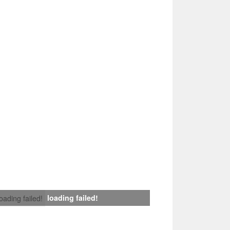
loading failed!
loading failed!