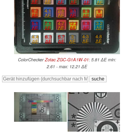
∆E
∆E
∆E
∆E
∆E
∆E
6.2
4.1
2.6
9.1
8.9
9
∆E
∆E
∆E
∆E
∆E
∆E
5.1
7.1
4.7
12.2
6.8
3.2
∆E
∆E
∆E
∆E
∆E
∆E
4.3
4.8
5.7
3
4.4
6.3
∆E
∆E
∆E
∆E
∆E
∆E
ColorChecker
Zotac ZGC-G1A1W-01
: 5.81 ∆E min:
2.61 - max: 12.21 ∆E