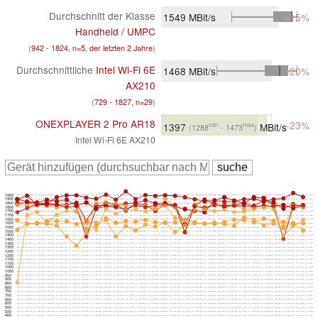
Durchschnitt der Klasse
1549
MBit/s
-15%
Handheld / UMPC
(
942 - 1824, n=5, der letzten 2 Jahre
)
Durchschnittliche
Intel Wi-Fi 6E
1468
MBit/s
-20%
AX210
(
729 - 1827, n=29
)
ONEXPLAYER 2 Pro AR18
-23%
1397
MBit/s
min
max
(1288
- 1473
)
Intel Wi-Fi 6E AX210
1950
1900
1850
1800
1750
1700
1650
1600
1550
1500
1450
1400
1350
1300
1250
1200
1150
1100
1050
1000
950
900
850
800
750
700
650
600
550
500
450