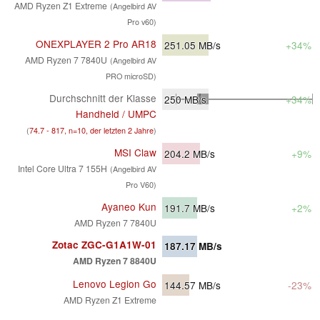
AMD Ryzen Z1 Extreme
(Angelbird AV
Pro v60)
ONEXPLAYER 2 Pro AR18
251.05
MB/s
+34%
AMD Ryzen 7 7840U
(Angelbird AV
PRO microSD)
Durchschnitt der Klasse
250
MB/s
+34%
Handheld / UMPC
(
74.7 - 817, n=10, der letzten 2 Jahre
)
MSI Claw
204.2
MB/s
+9%
Intel Core Ultra 7 155H
(Angelbird AV
Pro V60)
Ayaneo Kun
191.7
MB/s
+2%
AMD Ryzen 7 7840U
Zotac ZGC-G1A1W-01
187.17
MB/s
AMD Ryzen 7 8840U
Lenovo Legion Go
144.57
MB/s
-23%
AMD Ryzen Z1 Extreme