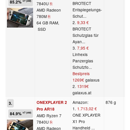
85.2%
v7 (old)
BROTECT
7840U
⎘
Entspiegelungs-
AMD Radeon
Schut...
780M
⎘
2.
9,33 €
64 GB RAM,
BROTECT
SSD
Schutzglas für
Ayan...
3.
7,95 €
Linhexis
Panzerglas
Schutzfo...
Bestpreis
1269€
galaxus
2.
1319€
galaxus.at
Amazon:
876 g
4
ONEXPLAYER 2
3.
1.
1.713,02 €
Pro AR18
84.9%
v7 (old)
ONE XPLAYER
AMD Ryzen 7
X1 Pro
7840U
⎘
Handheld ...
AMD Radeon