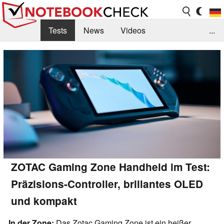
Tests
News
Videos
...
Benchmarks & Tech
Externe Tests
Kaufberatung
Deals
Suche
Jobs
Forum
ZOTAC Gaming Zone Handheld im Test:
Präzisions-Controller, brillantes OLED
und kompakt
In der Zone:
Das Zotac Gaming Zone ist ein heißer