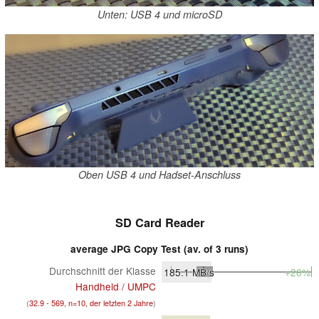
Unten: USB 4 und microSD
Oben USB 4 und Hadset-Anschluss
SD Card Reader
average JPG Copy Test (av. of 3 runs)
Durchschnitt der Klasse
185.1
MB/s
+26%
Handheld / UMPC
(
32.9 - 569, n=10, der letzten 2 Jahre
)