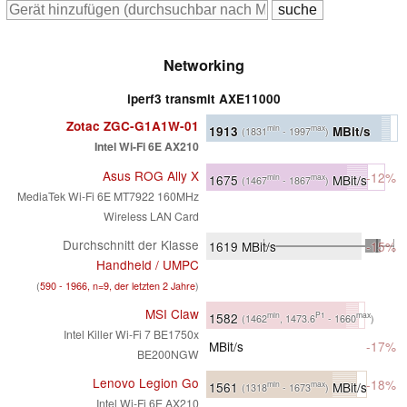
Networking
iperf3 transmit AXE11000
Zotac ZGC-G1A1W-01
1913
MBit/s
min
max
(1831
- 1997
)
Intel Wi-Fi 6E AX210
Asus ROG Ally X
-12%
1675
MBit/s
min
max
(1467
- 1867
)
MediaTek Wi-Fi 6E MT7922 160MHz
Wireless LAN Card
Durchschnitt der Klasse
1619
MBit/s
-15%
Handheld / UMPC
(
590 - 1966, n=9, der letzten 2 Jahre
)
MSI Claw
1582
min
P1
max
(1462
, 1473.6
- 1660
)
Intel Killer Wi-Fi 7 BE1750x
MBit/s
-17%
BE200NGW
Lenovo Legion Go
-18%
1561
MBit/s
min
max
(1318
- 1673
)
Intel Wi-Fi 6E AX210