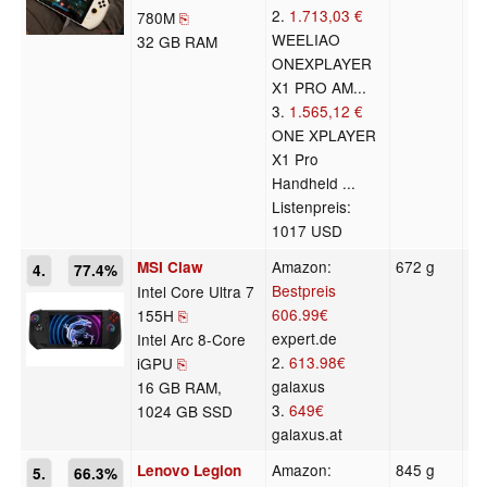
2.
1.713,03 €
780M
⎘
WEELIAO
32 GB RAM
ONEXPLAYER
X1 PRO AM...
3.
1.565,12 €
ONE XPLAYER
X1 Pro
Handheld ...
Listenpreis:
1017 USD
Amazon:
672 g
3
MSI Claw
4.
77.4%
Bestpreis
Intel Core Ultra 7
606.99€
155H
⎘
expert.de
Intel Arc 8-Core
2.
613.98€
iGPU
⎘
galaxus
16 GB RAM,
3.
649€
1024 GB SSD
galaxus.at
Amazon:
845 g
4
Lenovo Legion
5.
66.3%