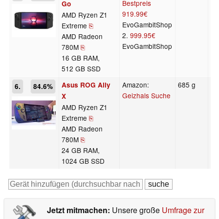
Bestpreis
Go
919.99€
AMD Ryzen Z1
EvoGambitShop
Extreme
⎘
2.
999.95€
AMD Radeon
EvoGambitShop
780M
⎘
16 GB RAM,
512 GB SSD
Amazon:
685 g
36
Asus ROG Ally
6.
84.6%
Geizhals Suche
X
AMD Ryzen Z1
Extreme
⎘
AMD Radeon
780M
⎘
24 GB RAM,
1024 GB SSD
Jetzt mitmachen:
Unsere große
Umfrage zur