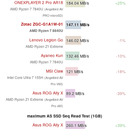
ONEXPLAYER 2 Pro AR18
184.04
MB/s
+25%
AMD Ryzen 7 7840U
(Angelbird AV
PRO microSD)
Zotac ZGC-G1A1W-01
147.11
MB/s
AMD Ryzen 7 8840U
Lenovo Legion Go
146.02
MB/s
-1%
AMD Ryzen Z1 Extreme
Ayaneo Kun
132.46
MB/s
-10%
AMD Ryzen 7 7840U
MSI Claw
121
MB/s
-18%
Intel Core Ultra 7 155H
(Angelbird AV
Pro V60)
Asus ROG Ally X
89.2
MB/s
-39%
AMD Ryzen Z1 Extreme
(Angelbird AV
Pro v60)
maximum AS SSD Seq Read Test (1GB)
Asus ROG Ally X
260.1
MB/s
+39%