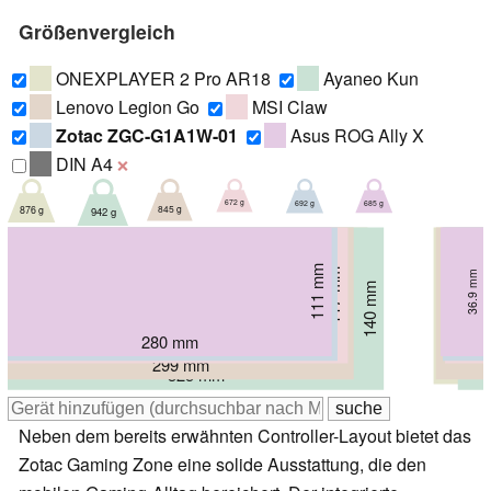
Größenvergleich
ONEXPLAYER 2 Pro AR18
Ayaneo Kun
Lenovo Legion Go
MSI Claw
Zotac ZGC-G1A1W-01
Asus ROG Ally X
DIN A4
❌
672 g
685 g
692 g
845 g
876 g
942 g
111 mm
115 mm
117 mm
36.9 mm
131 mm
35 mm
33 mm
135 mm
140 mm
41 mm
43 mm
22 mm
280 mm
285 mm
294 mm
299 mm
311 mm
325 mm
Neben dem bereits erwähnten Controller-Layout bietet das
Zotac Gaming Zone eine solide Ausstattung, die den