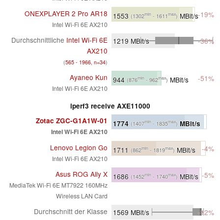
ONEXPLAYER 2 Pro AR18
-19%
1553
MBit/s
min
max
(1302
- 1611
)
Intel Wi-Fi 6E AX210
Durchschnittliche
Intel Wi-Fi 6E
1219
MBit/s
-36%
AX210
(
565 - 1966, n=34
)
Ayaneo Kun
-51%
944
MBit/s
min
max
(876
- 962
)
Intel Wi-Fi 6E AX210
iperf3 receive AXE11000
Zotac ZGC-G1A1W-01
1774
MBit/s
min
max
(1407
- 1835
)
Intel Wi-Fi 6E AX210
Lenovo Legion Go
-4%
1711
MBit/s
min
max
(862
- 1819
)
Intel Wi-Fi 6E AX210
Asus ROG Ally X
-5%
1686
MBit/s
min
max
(1452
- 1740
)
MediaTek Wi-Fi 6E MT7922 160MHz
Wireless LAN Card
Durchschnitt der Klasse
1569
MBit/s
-12%