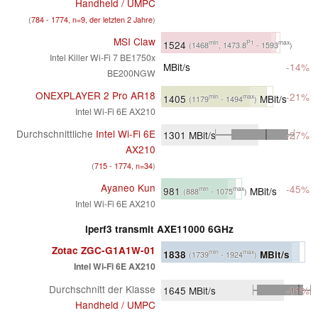
Handheld / UMPC
(
784 - 1774, n=9, der letzten 2 Jahre
)
MSI Claw
1524
min
P1
max
(1468
, 1473.8
- 1593
)
Intel Killer Wi-Fi 7 BE1750x
MBit/s
-14%
BE200NGW
ONEXPLAYER 2 Pro AR18
-21%
1405
MBit/s
min
max
(1179
- 1494
)
Intel Wi-Fi 6E AX210
Durchschnittliche
Intel Wi-Fi 6E
1301
MBit/s
-27%
AX210
(
715 - 1774, n=34
)
Ayaneo Kun
-45%
981
MBit/s
min
max
(888
- 1075
)
Intel Wi-Fi 6E AX210
iperf3 transmit AXE11000 6GHz
Zotac ZGC-G1A1W-01
1838
MBit/s
min
max
(1739
- 1924
)
Intel Wi-Fi 6E AX210
Durchschnitt der Klasse
1645
MBit/s
-11%
Handheld / UMPC