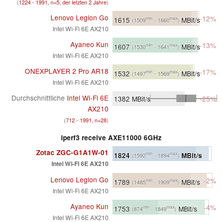
(
1224 - 1991, n=5, der letzten 2 Jahre
)
Lenovo Legion Go
-12%
1615
MBit/s
min
max
(1509
- 1660
)
Intel Wi-Fi 6E AX210
Ayaneo Kun
-13%
1607
MBit/s
min
max
(1530
- 1641
)
Intel Wi-Fi 6E AX210
ONEXPLAYER 2 Pro AR18
-17%
1532
MBit/s
min
max
(1497
- 1569
)
Intel Wi-Fi 6E AX210
Durchschnittliche
Intel Wi-Fi 6E
1382
MBit/s
-25%
AX210
(
712 - 1991, n=28
)
iperf3 receive AXE11000 6GHz
Zotac ZGC-G1A1W-01
1824
MBit/s
min
max
(1592
- 1894
)
Intel Wi-Fi 6E AX210
Lenovo Legion Go
-2%
1789
MBit/s
min
max
(1485
- 1909
)
Intel Wi-Fi 6E AX210
Ayaneo Kun
-4%
1753
MBit/s
min
max
(874
- 1849
)
Intel Wi-Fi 6E AX210