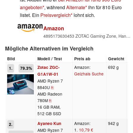
angeboten
, während
Alternate
ihn für 810 Euro
listet. Ein
Preisvergleich
lohnt sich.
Amazon
4895173630453 ZOTAC Gaming Zone, Handheld, AMD 8840U, AMOLED, 16 GB LPDDR5X, 512 GB M.2 SSD, 2 x USB4, WIN11 Home, Universal Plug
Mögliche Alternativen im Vergleich
Bild
Modell / Test
Preis ab
Gewicht
Di
Amazon:
692 g
3
Zotac ZGC-
1.
79.3%
Geizhals Suche
G1A1W-01
AMD Ryzen 7
8840U
⎘
AMD Radeon
780M
⎘
16 GB RAM,
512 GB SSD
Amazon:
942 g
2
Ayaneo Kun
2.
1.
10,79 €
AMD Ryzen 7