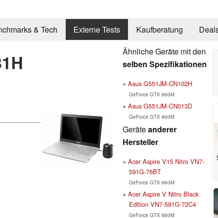
nchmarks & Tech
Externe Tests
Kaufberatung
Deal
Ähnliche Geräte mit den
81H
selben Spezifikationen
Asus G551JM-CN102H
GeForce GTX 860M
Asus G551JM-CN013D
GeForce GTX 860M
Geräte
anderer
Hersteller
Acer Aspire V15 Nitro VN7-
591G-76BT
GeForce GTX 860M
Acer Aspire V Nitro Black
Edition VN7-591G-72C4
GeForce GTX 860M