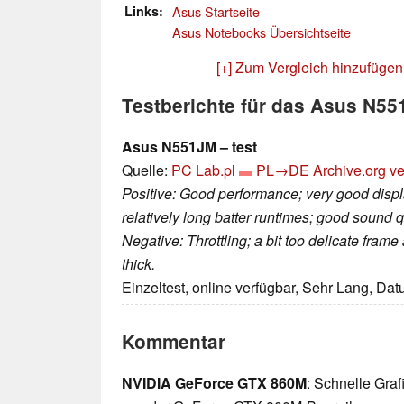
Links
Asus Startseite
Asus Notebooks Übersichtseite
[+] Zum Vergleich hinzufügen
Testberichte für das Asus N5
Asus N551JM – test
Quelle:
PC Lab.pl
PL→DE
Archive.org ve
Positive: Good performance; very good displ
relatively long batter runtimes; good sound 
Negative: Throttling; a bit too delicate fram
thick.
Einzeltest, online verfügbar, Sehr Lang, Da
Kommentar
NVIDIA GeForce GTX 860M
: Schnelle Gra