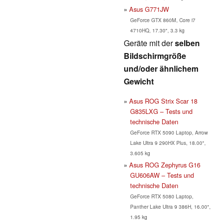
Asus G771JW
GeForce GTX 860M, Core i7
4710HQ, 17.30", 3.3 kg
Geräte mit der
selben
Bildschirmgröße
und/oder ähnlichem
Gewicht
Asus ROG Strix Scar 18
G835LXG – Tests und
technische Daten
GeForce RTX 5090 Laptop, Arrow
Lake Ultra 9 290HX Plus, 18.00",
3.605 kg
Asus ROG Zephyrus G16
GU606AW – Tests und
technische Daten
GeForce RTX 5080 Laptop,
Panther Lake Ultra 9 386H, 16.00",
1.95 kg