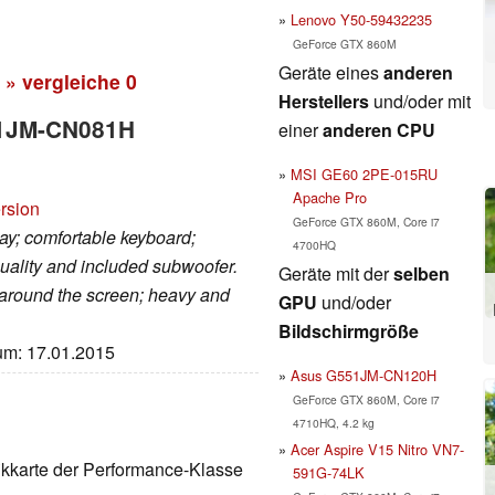
Lenovo Y50-59432235
GeForce GTX 860M
Geräte eines
anderen
» vergleiche
0
Herstellers
und/oder mit
51JM-CN081H
einer
anderen CPU
MSI GE60 2PE-015RU
Apache Pro
rsion
GeForce GTX 860M, Core i7
ay; comfortable keyboard;
4700HQ
quality and included subwoofer.
Geräte mit der
selben
e around the screen; heavy and
GPU
und/oder
Bildschirmgröße
tum: 17.01.2015
Asus G551JM-CN120H
GeForce GTX 860M, Core i7
4710HQ, 4.2 kg
Acer Aspire V15 Nitro VN7-
fikkarte der Performance-Klasse
591G-74LK