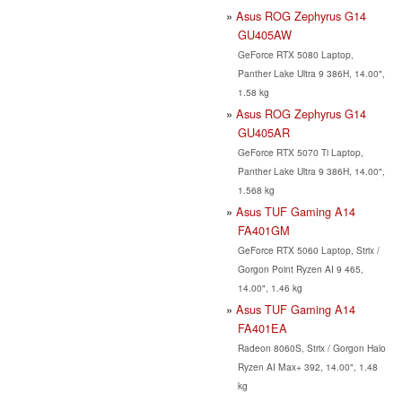
Asus ROG Zephyrus G14
GU405AW
GeForce RTX 5080 Laptop,
Panther Lake Ultra 9 386H, 14.00",
1.58 kg
Asus ROG Zephyrus G14
GU405AR
GeForce RTX 5070 Ti Laptop,
Panther Lake Ultra 9 386H, 14.00",
1.568 kg
Asus TUF Gaming A14
FA401GM
GeForce RTX 5060 Laptop, Strix /
Gorgon Point Ryzen AI 9 465,
14.00", 1.46 kg
Asus TUF Gaming A14
FA401EA
Radeon 8060S, Strix / Gorgon Halo
Ryzen AI Max+ 392, 14.00", 1.48
kg