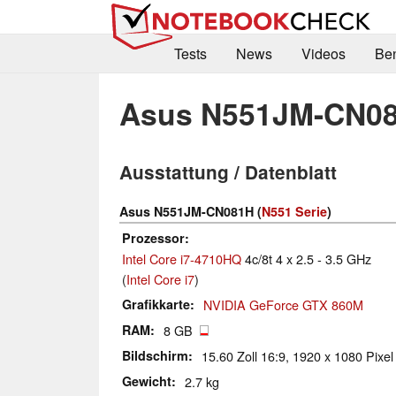
Tests
News
Videos
Be
Asus N551JM-CN0
Ausstattung / Datenblatt
Asus N551JM-CN081H (
N551 Serie
)
Prozessor
Intel Core i7-4710HQ
4c/8t 4 x 2.5 - 3.5 GHz
(
Intel Core i7
)
Grafikkarte
NVIDIA GeForce GTX 860M
RAM
8 GB
Bildschirm
15.60 Zoll 16:9, 1920 x 1080 Pixel
Gewicht
2.7 kg