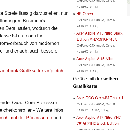
GeForce GTX 860M, Core i7
4710HQ, 2.2 kg
 Spiele flüssig darzustellen, nur
HP Omen
Auflösungen. Besonders
GeForce GTX 860M, Core i7
4710HQ, 2.1 kg
en Detailstufen, wodurch die
Acer Aspire V15 Nitro Black
lasse ist nur noch für
Edition VN7-591G-74LK
Stromverbrauch von modernen
GeForce GTX 860M, Core i7
nger und erlaubt auch bessere
4710HQ, 2.2 kg
Acer Aspire V 15 Nitro
GeForce GTX 860M, Core i7
Notebook-Grafikkartenvergleich
4710HQ, 2.2 kg
Geräte mit der
selben
Grafikkarte
Asus ROG G751JM-T7031H
erender Quad-Core Prozessor
GeForce GTX 860M, Core i7
eicherkontroller.» Weitere Infos
4710HQ, 17.30", 4.3 kg
eich mobiler Prozessoren
und
Acer Aspire V17 Nitro VN7-
791G-71H2 Black Edition
GeForce GTX 860M, Core i7