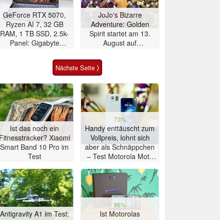
GeForce RTX 5070,
JoJo's Bizarre
Ryzen AI 7, 32 GB
Adventure: Golden
RAM, 1 TB SSD, 2.5k-
Spirit startet am 13.
Panel: Gigabyte
August auf
Gaming-Notebook im
Mobilgeräten
Angebot
Nächste Seite ⟩
73%
Ist das noch ein
Handy enttäuscht zum
Fitnesstracker? Xiaomi
Vollpreis, lohnt sich
Smart Band 10 Pro im
aber als Schnäppchen
Test
– Test Motorola Moto
G47 Smartphone
86%
Antigravity A1 im Test:
Ist Motorolas