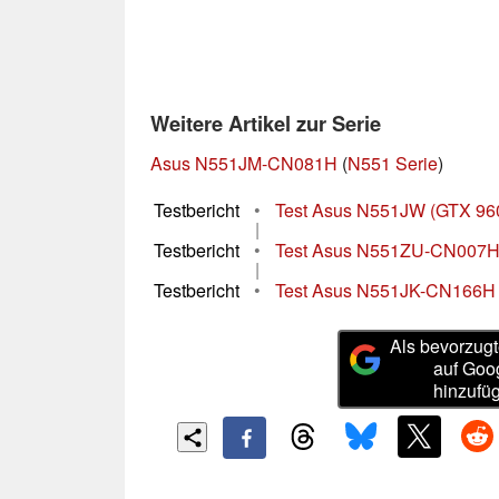
Weitere Artikel zur Serie
Asus N551JM-CN081H
(
N551 Serie
)
Testbericht
•
Test Asus N551JW (GTX 96
|
Testbericht
•
Test Asus N551ZU-CN007H 
|
Testbericht
•
Test Asus N551JK-CN166H
Als bevorzugt
auf Goo
hinzufü