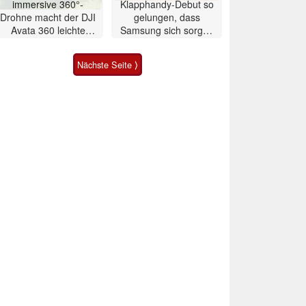
immersive 360°-
Klapphandy-Debut so
Drohne macht der DJI
gelungen, dass
Avata 360 leichte
Samsung sich sorgen
Konkurrenz
muss? – Razr Fold
Smartphone im Test
Nächste Seite ⟩