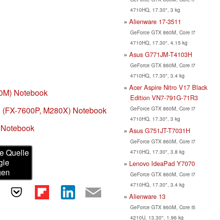
4710HQ, 17.30", 3 kg
Alienware 17-3511
GeForce GTX 860M, Core i7
4710HQ, 17.30", 4.15 kg
Asus G771JM-T4103H
GeForce GTX 860M, Core i7
4710HQ, 17.30", 3.4 kg
Acer Aspire Nitro V17 Black
0M) Notebook
Edition VN7-791G-71R3
GeForce GTX 860M, Core i7
(FX-7600P, M280X) Notebook
4710HQ, 17.30", 3 kg
 Notebook
Asus G751JT-T7031H
GeForce GTX 860M, Core i7
e Quelle
4710HQ, 17.30", 3.8 kg
gle
Lenovo IdeaPad Y7070
gen
GeForce GTX 860M, Core i7
4710HQ, 17.30", 3.4 kg
Alienware 13
GeForce GTX 860M, Core i5
4210U, 13.30", 1.96 kg