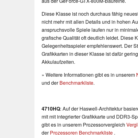
aus der GeForce-GTX-800M-Baureihe.
Diese Klasse ist noch durchaus fähig neueste
nicht mehr mit allen Details und in hohen 
anspruchsvolle Spiele laufen nur in minimal
grafische Qualität oft deutlich leidet. Diese K
Gelegenheitsspieler empfehlenswert. Der 
Grafikkarten in dieser Klasse ist dafür geri
Akkulaufzeiten.
» Weitere Informationen gibt es in unserem
und der
Benchmarkliste
.
4710HQ
: Auf der Haswell-Architektur basi
mit mit integrierter Grafikkarte und DDR3-Sp
gibt es in unserem Prozessorvergleich
Vergl
der
Prozessoren Benchmarkliste
.