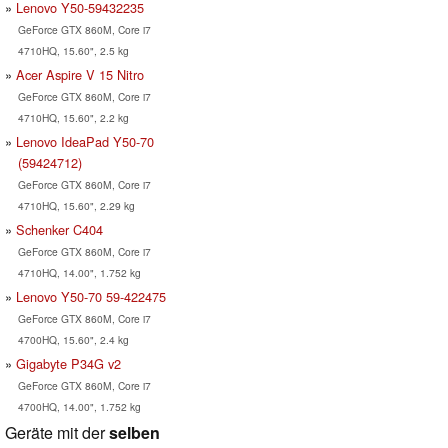
Lenovo Y50-59432235
GeForce GTX 860M, Core i7
4710HQ, 15.60", 2.5 kg
Acer Aspire V 15 Nitro
GeForce GTX 860M, Core i7
4710HQ, 15.60", 2.2 kg
Lenovo IdeaPad Y50-70
(59424712)
GeForce GTX 860M, Core i7
4710HQ, 15.60", 2.29 kg
Schenker C404
GeForce GTX 860M, Core i7
4710HQ, 14.00", 1.752 kg
Lenovo Y50-70 59-422475
GeForce GTX 860M, Core i7
4700HQ, 15.60", 2.4 kg
Gigabyte P34G v2
GeForce GTX 860M, Core i7
4700HQ, 14.00", 1.752 kg
Geräte mit der
selben