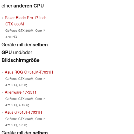
einer
anderen CPU
Razer Blade Pro 17 inch,
GTX 860M
GeForce GTX 860M, Core i7
4700HQ
Geräte mit der
selben
GPU
und/oder
Bildschirmgröße
Asus ROG G751JM-T7031H
GeForce GTX 860M, Core i7
4710HQ, 4.3 kg
Alienware 17-3511
GeForce GTX 860M, Core i7
4710HQ, 4.15 kg
Asus G751JT-T7031H
GeForce GTX 860M, Core i7
4710HQ, 3.8 kg
Geräte mit der
selben