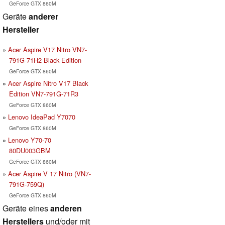
GeForce GTX 860M
Geräte
anderer
Hersteller
Acer Aspire V17 Nitro VN7-
791G-71H2 Black Edition
GeForce GTX 860M
Acer Aspire Nitro V17 Black
Edition VN7-791G-71R3
GeForce GTX 860M
Lenovo IdeaPad Y7070
GeForce GTX 860M
Lenovo Y70-70
80DU003GBM
GeForce GTX 860M
Acer Aspire V 17 Nitro (VN7-
791G-759Q)
GeForce GTX 860M
Geräte eines
anderen
Herstellers
und/oder mit