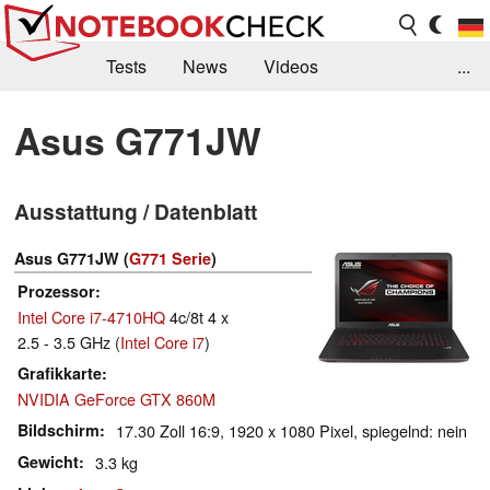
Tests
News
Videos
...
Benchmarks & Tech
Externe Tests
Asus G771JW
Kaufberatung
Deals
Suche
Jobs
Ausstattung / Datenblatt
Forum
Asus G771JW (
G771 Serie
)
Prozessor
Intel Core i7-4710HQ
4c/8t 4 x
2.5 - 3.5 GHz (
Intel Core i7
)
Grafikkarte
NVIDIA GeForce GTX 860M
Bildschirm
17.30 Zoll 16:9, 1920 x 1080 Pixel, spiegelnd: nein
Gewicht
3.3 kg