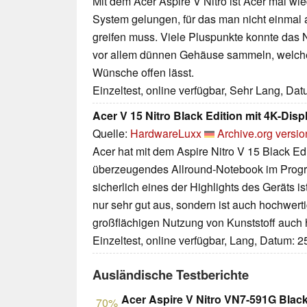
Mit dem Acer Aspire V Nitro ist Acer mal w
System gelungen, für das man nicht einmal al
greifen muss. Viele Pluspunkte konnte das
vor allem dünnen Gehäuse sammeln, welch
Wünsche offen lässt.
Einzeltest, online verfügbar, Sehr Lang, Da
Acer V 15 Nitro Black Edition mit 4K-Disp
Quelle:
HardwareLuxx
Archive.org versio
Acer hat mit dem Aspire Nitro V 15 Black Edi
überzeugendes Allround-Notebook im Pro
sicherlich eines der Highlights des Geräts is
nur sehr gut aus, sondern ist auch hochwerti
großflächigen Nutzung von Kunststoff auch
Einzeltest, online verfügbar, Lang, Datum: 
Ausländische Testberichte
Acer Aspire V Nitro VN7-591G Black
70%