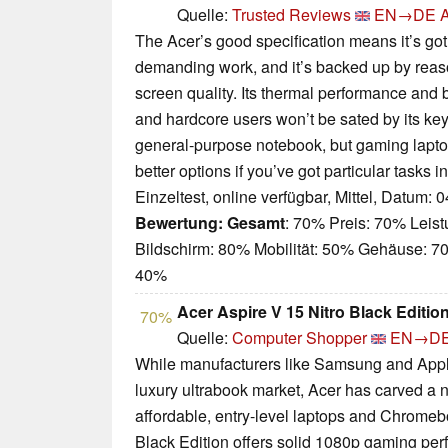
Quelle:
Trusted Reviews
EN→DE
A
The Acer’s good specification means it’s g
demanding work, and it’s backed up by rea
screen quality. Its thermal performance and ba
and hardcore users won’t be sated by its key
general-purpose notebook, but gaming lapto
better options if you’ve got particular tasks i
Einzeltest, online verfügbar, Mittel, Datum: 
Bewertung:
Gesamt
: 70% Preis: 70% Leis
Bildschirm: 80% Mobilität: 50% Gehäuse: 
40%
Acer Aspire V 15 Nitro Black Editio
70%
Quelle:
Computer Shopper
EN→D
While manufacturers like Samsung and Apple
luxury ultrabook market, Acer has carved a ni
affordable, entry-level laptops and Chromeb
Black Edition offers solid 1080p gaming per