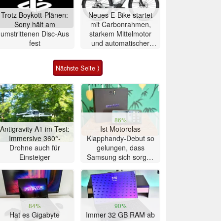
Trotz Boykott-Plänen:
Neues E-Bike startet
Sony hält am
mit Carbonrahmen,
umstrittenen Disc-Aus
starkem Mittelmotor
fest
und automatischer
Schaltung
Nächste Seite ⟩
86%
Antigravity A1 im Test:
Ist Motorolas
Immersive 360°-
Klapphandy-Debut so
Drohne auch für
gelungen, dass
Einsteiger
Samsung sich sorgen
muss? – Razr Fold
Smartphone im Test
84%
90%
Hat es Gigabyte
Immer 32 GB RAM ab