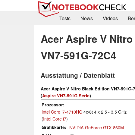
Tests
News
Videos
Be
Acer Aspire V Nitro
VN7-591G-72C4
Ausstattung / Datenblatt
Acer Aspire V Nitro Black Edition VN7-591G-
(
Aspire VN7-591G Serie
)
Prozessor
Intel Core i7-4710HQ
4c/8t 4 x 2.5 - 3.5 GHz
(
Intel Core i7
)
Grafikkarte
NVIDIA GeForce GTX 860M