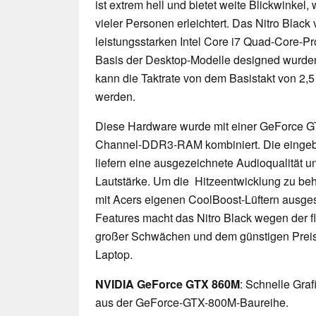
ist extrem hell und bietet weite Blickwinkel,
vieler Personen erleichtert. Das Nitro Black 
leistungsstarken Intel Core i7 Quad-Core-Pr
Basis der Desktop-Modelle designed wurde
kann die Taktrate von dem Basistakt von 2,5
werden.
Diese Hardware wurde mit einer GeForce G
Channel-DDR3-RAM kombiniert. Die eingeb
liefern eine ausgezeichnete Audioqualität 
Lautstärke. Um die Hitzeentwicklung zu be
mit Acers eigenen CoolBoost-Lüftern ausgest
Features macht das Nitro Black wegen der f
großer Schwächen und dem günstigen Preis
Laptop.
NVIDIA GeForce GTX 860M
: Schnelle Gra
aus der GeForce-GTX-800M-Baureihe.