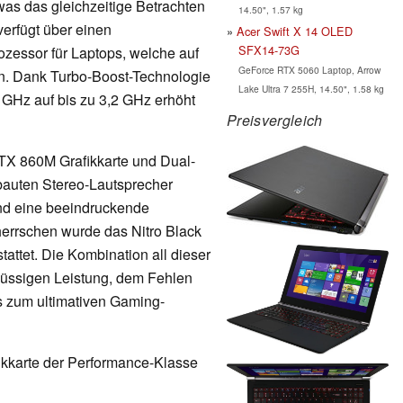
 was das gleichzeitige Betrachten
14.50", 1.57 kg
verfügt über einen
Acer Swift X 14 OLED
SFX14-73G
ozessor für Laptops, welche auf
GeForce RTX 5060 Laptop, Arrow
n. Dank Turbo-Boost-Technologie
Lake Ultra 7 255H, 14.50", 1.58 kg
 GHz auf bis zu 3,2 GHz erhöht
Preisvergleich
TX 860M Grafikkarte und Dual-
auten Stereo-Lautsprecher
und eine beeindruckende
herrschen wurde das Nitro Black
attet. Die Kombination all dieser
lüssigen Leistung, dem Fehlen
 zum ultimativen Gaming-
fikkarte der Performance-Klasse