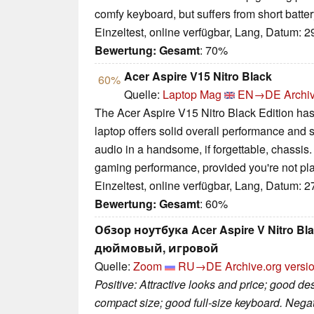
comfy keyboard, but suffers from short batter
Einzeltest, online verfügbar, Lang, Datum: 
Bewertung:
Gesamt
: 70%
Acer Aspire V15 Nitro Black
60%
Quelle:
Laptop Mag
EN→DE
Archi
The Acer Aspire V15 Nitro Black Edition has 
laptop offers solid overall performance and 
audio in a handsome, if forgettable, chassis.
gaming performance, provided you're not play
Einzeltest, online verfügbar, Lang, Datum: 
Bewertung:
Gesamt
: 60%
Обзор ноутбука Acer Aspire V Nitro Bla
дюймовый, игровой
Quelle:
Zoom
RU→DE
Archive.org versi
Positive: Attractive looks and price; good d
compact size; good full-size keyboard. Nega