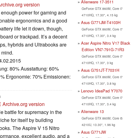
Alienware 17-3511
rchive.org version
GeForce GTX 860M, Core i7
ot enough power for gaming and
4710HQ, 17.30", 4.15 kg
sonable ergonomics and a good
Asus G771JM-T4103H
ttery life let it down, though,
GeForce GTX 860M, Core i7
board or trackpad. It’s a decent
4710HQ, 17.30", 3.4 kg
Acer Aspire Nitro V17 Black
ps, hybrids and Ultrabooks are
Edition VN7-791G-71R3
n mind.
GeForce GTX 860M, Core i7
04.02.2015
4710HQ, 17.30", 3 kg
tung: 80% Ausstattung: 60%
Asus G751JT-T7031H
70% Ergonomie: 70% Emissionen:
GeForce GTX 860M, Core i7
4710HQ, 17.30", 3.8 kg
Lenovo IdeaPad Y7070
n
GeForce GTX 860M, Core i7
E
Archive.org version
4710HQ, 17.30", 3.4 kg
Alienware 13
 battle for supremacy in the
GeForce GTX 860M, Core i5
che for itself by building
4210U, 13.30", 1.96 kg
ooks. The Aspire V 15 Nitro
Asus G771JW
formance, excellent audio, and a