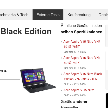
nchmarks & Tech
Externe Tests
Kaufberatung
Deal
Ähnliche Geräte mit den
 Black Edition
selben Spezifikationen
Acer Aspire V15 Nitro VN7-
591G-76BT
GeForce GTX 860M
Acer Aspire V15 Nitro VN7-
591G-74LK
GeForce GTX 860M
72C4
Acer Aspire V15 Nitro Black
Edition VN7-591G-74LK
GeForce GTX 860M
Acer Aspire V 15 Nitro
GeForce GTX 860M
Geräte
anderer
Hersteller