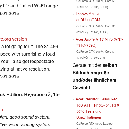
GeForce GTX 860M, Core i7
y life and limited Wi-Fi range.
4710HQ, 17.30", 3.3 kg
29.01.2015
Lenovo Y70-70
80DU003GBM
GeForce GTX 860M, Core i7
4710HQ, 17.30", 3.4 kg
ve.org version
Acer Aspire V 17 Nitro (VN7-
791G-759Q)
a lot going for it. The $1,499
GeForce GTX 860M, Core i7
speed with surprisingly loud
4710HQ, 17.30", 3 kg
 You'll also get respectable
Geräte mit der
selben
ing at native resolution.
Bildschirmgröße
27.01.2015
und/oder ähnlichem
Gewicht
ck Edition. Недорогой, 15-
Acer Predator Helios Neo
16S AI PHN16S-I51, RTX
on
5070 Tests und
esign; good sound system;
Spezifikationen
tive: Poor cooling system.
GeForce RTX 5070 Laptop,