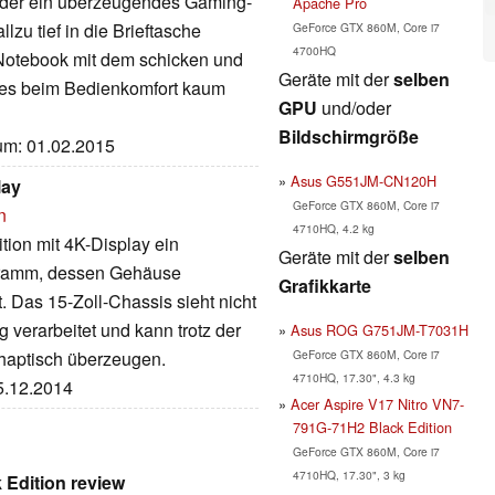
ieder ein überzeugendes Gaming-
Apache Pro
lzu tief in die Brieftasche
GeForce GTX 860M, Core i7
4700HQ
 Notebook mit dem schicken und
Geräte mit der
selben
es beim Bedienkomfort kaum
GPU
und/oder
Bildschirmgröße
tum: 01.02.2015
Asus G551JM-CN120H
lay
GeForce GTX 860M, Core i7
n
4710HQ, 4.2 kg
tion mit 4K-Display ein
Geräte mit der
selben
gramm, dessen Gehäuse
Grafikkarte
t. Das 15-Zoll-Chassis sieht nicht
g verarbeitet und kann trotz der
Asus ROG G751JM-T7031H
GeForce GTX 860M, Core i7
 haptisch überzeugen.
4710HQ, 17.30", 4.3 kg
25.12.2014
Acer Aspire V17 Nitro VN7-
791G-71H2 Black Edition
GeForce GTX 860M, Core i7
4710HQ, 17.30", 3 kg
 Edition review