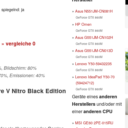
 spiegelnd: ja
Asus N551JM-CN081H
GeForce GTX 860M
HP Omen
GeForce GTX 860M
Asus G551JM-CN102H
» vergleiche
0
GeForce GTX 860M
Asus G551JM-CN013D
GeForce GTX 860M
Lenovo Y50-59432235
%, Bildschirm: 80%
GeForce GTX 860M
 70%, Emissionen: 40%
Lenovo IdeaPad Y50-70
(59424712)
e V Nitro Black Edition
GeForce GTX 860M
Geräte eines
anderen
Herstellers
und/oder mit
einer
anderen CPU
MSI GE60 2PE-015RU