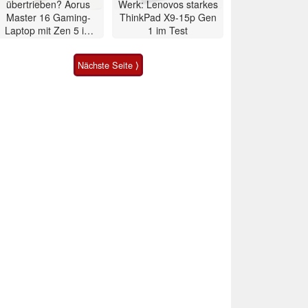
übertrieben? Aorus
Werk: Lenovos starkes
Master 16 Gaming-
ThinkPad X9-15p Gen
Laptop mit Zen 5 im
1 im Test
Test
Nächste Seite ⟩