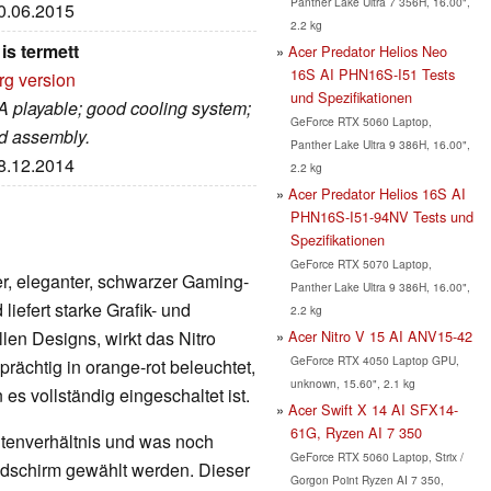
Panther Lake Ultra 7 356H, 16.00",
10.06.2015
2.2 kg
is termett
Acer Predator Helios Neo
16S AI PHN16S-I51 Tests
rg version
und Spezifikationen
A playable; good cooling system;
GeForce RTX 5060 Laptop,
ad assembly.
Panther Lake Ultra 9 386H, 16.00",
08.12.2014
2.2 kg
Acer Predator Helios 16S AI
PHN16S-I51-94NV Tests und
Spezifikationen
GeForce RTX 5070 Laptop,
er, eleganter, schwarzer Gaming-
Panther Lake Ultra 9 386H, 16.00",
liefert starke Grafik- und
2.2 kg
Acer Nitro V 15 AI ANV15-42
llen Designs, wirkt das Nitro
GeForce RTX 4050 Laptop GPU,
 prächtig in orange-rot beleuchtet,
unknown, 15.60", 2.1 kg
es vollständig eingeschaltet ist.
Acer Swift X 14 AI SFX14-
61G, Ryzen AI 7 350
eitenverhältnis und was noch
GeForce RTX 5060 Laptop, Strix /
Bildschirm gewählt werden. Dieser
Gorgon Point Ryzen AI 7 350,