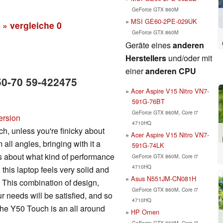
GeForce GTX 860M
MSI GE60-2PE-029UK
» vergleiche
0
GeForce GTX 860M
Geräte eines
anderen
Herstellers
und/oder mit
einer
anderen CPU
50-70 59-422475
Acer Aspire V15 Nitro VN7-
591G-76BT
GeForce GTX 860M, Core i7
ersion
4710HQ
ch, unless you're finicky about
Acer Aspire V15 Nitro VN7-
 all angles, bringing with it a
591G-74LK
 about what kind of performance
GeForce GTX 860M, Core i7
4710HQ
his laptop feels very solid and
Asus N551JM-CN081H
d. This combination of design,
GeForce GTX 860M, Core i7
 needs will be satisfied, and so
4710HQ
he Y50 Touch is an all around
HP Omen
GeForce GTX 860M, Core i7