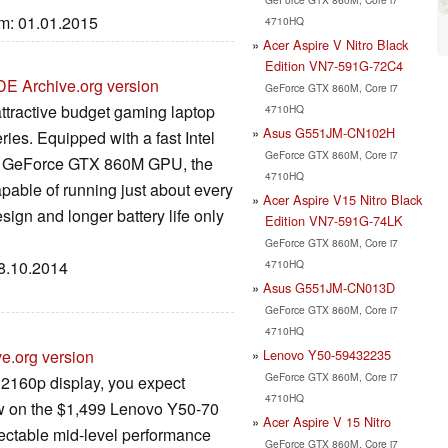
um: 01.01.2015
4710HQ
Acer Aspire V Nitro Black
Edition VN7-591G-72C4
DE
Archive.org version
GeForce GTX 860M, Core i7
 attractive budget gaming laptop
4710HQ
Asus G551JM-CN102H
ies. Equipped with a fast Intel
GeForce GTX 860M, Core i7
a GeForce GTX 860M GPU, the
4710HQ
pable of running just about every
Acer Aspire V15 Nitro Black
ign and longer battery life only
Edition VN7-591G-74LK
GeForce GTX 860M, Core i7
4710HQ
08.10.2014
Asus G551JM-CN013D
GeForce GTX 860M, Core i7
4710HQ
Lenovo Y50-59432235
ve.org version
GeForce GTX 860M, Core i7
2160p display, you expect
4710HQ
view on the $1,499 Lenovo Y50-70
Acer Aspire V 15 Nitro
pectable mid-level performance
GeForce GTX 860M, Core i7