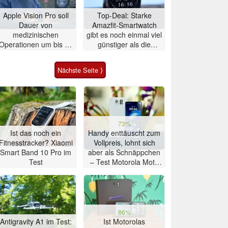
Apple Vision Pro soll
Top-Deal: Starke
Dauer von
Amazfit-Smartwatch
medizinischen
gibt es noch einmal viel
Operationen um bis zu
günstiger als die
20% verkürzen
Garmin-Konkurrenz
Nächste Seite ⟩
73%
Ist das noch ein
Handy enttäuscht zum
Fitnesstracker? Xiaomi
Vollpreis, lohnt sich
Smart Band 10 Pro im
aber als Schnäppchen
Test
– Test Motorola Moto
G47 Smartphone
86%
Antigravity A1 im Test:
Ist Motorolas