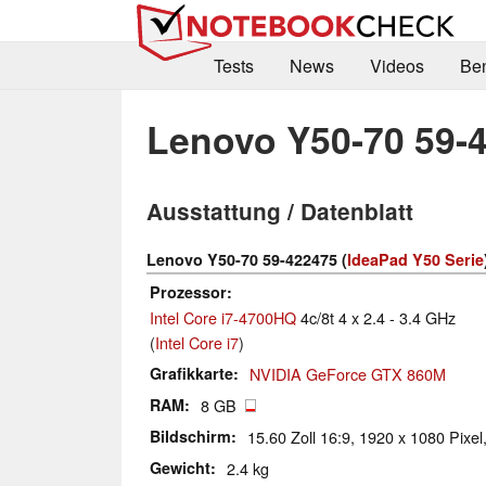
Tests
News
Videos
Be
Lenovo Y50-70 59-
Ausstattung / Datenblatt
Lenovo Y50-70 59-422475 (
IdeaPad Y50 Serie
Prozessor
Intel Core i7-4700HQ
4c/8t 4 x 2.4 - 3.4 GHz
(
Intel Core i7
)
Grafikkarte
NVIDIA GeForce GTX 860M
RAM
8 GB
Bildschirm
15.60 Zoll 16:9, 1920 x 1080 Pixel,
Gewicht
2.4 kg