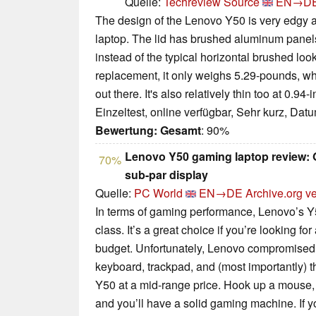
Quelle:
Techreview Source
EN→D
The design of the Lenovo Y50 is very edgy a
laptop. The lid has brushed aluminum panels
instead of the typical horizontal brushed look
replacement, it only weighs 5.29-pounds, whi
out there. It's also relatively thin too at 0.94-
Einzeltest, online verfügbar, Sehr kurz, Dat
Bewertung:
Gesamt
: 90%
Lenovo Y50 gaming laptop review: 
70%
sub-par display
Quelle:
PC World
EN→DE
Archive.org v
In terms of gaming performance, Lenovo’s Y50
class. It’s a great choice if you’re looking fo
budget. Unfortunately, Lenovo compromise
keyboard, trackpad, and (most importantly) t
Y50 at a mid-range price. Hook up a mouse,
and you’ll have a solid gaming machine. If yo