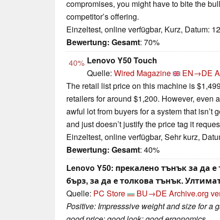
compromises, you might have to bite the bu
competitor’s offering.
Einzeltest, online verfügbar, Kurz, Datum: 1
Bewertung:
Gesamt
: 70%
Lenovo Y50 Touch
40%
Quelle:
Wired Magazine
EN→DE
A
The retail list price on this machine is $1,499
retailers for around $1,200. However, even a
awful lot from buyers for a system that isn’t
and just doesn’t justify the price tag it req
Einzeltest, online verfügbar, Sehr kurz, Dat
Bewertung:
Gesamt
: 40%
Lenovo Y50: прекалено тънък за да е
бърз, за да е толкова тънък. Ултим
Quelle:
PC Store
BU→DE
Archive.org ve
Positive: Impresssive weight and size for a g
good price; good look; good ergonomics.