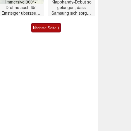
Immersive 360°-
Klapphandy-Debut so
Drohne auch für
gelungen, dass
Einsteiger überzeugt
Samsung sich sorgen
mit Einschränkungen
muss? – Razr Fold
Smartphone im Test
Nächste Seite ⟩