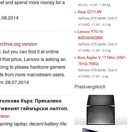
llet and spend more money for a
4210U, 13.30", 1.96 kg
Asus G771JW
2.08.2014
GeForce GTX 860M, Core i7
4710HQ, 17.30", 3.3 kg
Lenovo Y70-70
80DU003GBM
rchive.org version
GeForce GTX 860M, Core i7
4710HQ, 17.30", 3.4 kg
, but you can find it at online
Acer Aspire V 17 Nitro (VN7-
t that price, Lenovo is asking an
791G-759Q)
 going to please hardcore gamers
GeForce GTX 860M, Core i7
uests from more mainstream users.
4710HQ, 17.30", 3 kg
um: 28.07.2014
Preisvergleich
 толкова бърз. Прекалено
ативният геймърски лаптоп.
rsion
aming laptop; decent battery life;