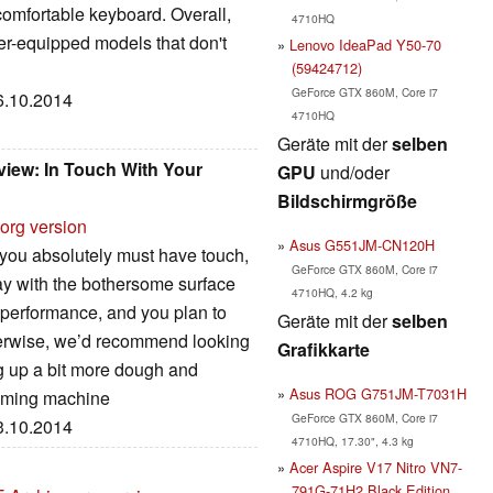
comfortable keyboard. Overall,
4710HQ
er-equipped models that don't
Lenovo IdeaPad Y50-70
(59424712)
GeForce GTX 860M, Core i7
06.10.2014
4710HQ
Geräte mit der
selben
ew: In Touch With Your
GPU
und/oder
Bildschirmgröße
org version
Asus G551JM-CN120H
you absolutely must have touch,
GeForce GTX 860M, Core i7
kay with the bothersome surface
4710HQ, 4.2 kg
performance, and you plan to
Geräte mit der
selben
therwise, we’d recommend looking
Grafikkarte
ng up a bit more dough and
Asus ROG G751JM-T7031H
gaming machine
GeForce GTX 860M, Core i7
03.10.2014
4710HQ, 17.30", 4.3 kg
Acer Aspire V17 Nitro VN7-
791G-71H2 Black Edition