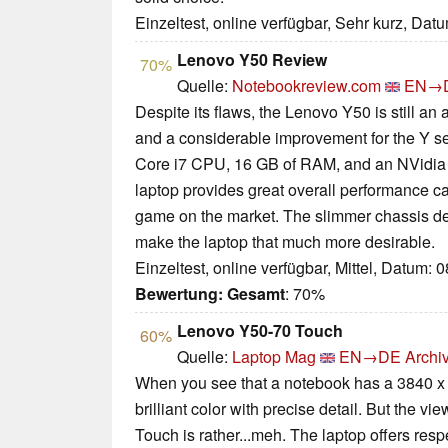
Einzeltest, online verfügbar, Sehr kurz, Dat
Lenovo Y50 Review
70%
Quelle:
Notebookreview.com
EN→
Despite its flaws, the Lenovo Y50 is still an
and a considerable improvement for the Y ser
Core i7 CPU, 16 GB of RAM, and an NVidi
laptop provides great overall performance ca
game on the market. The slimmer chassis des
make the laptop that much more desirable.
Einzeltest, online verfügbar, Mittel, Datum: 
Bewertung:
Gesamt
: 70%
Lenovo Y50-70 Touch
60%
Quelle:
Laptop Mag
EN→DE
Archi
When you see that a notebook has a 3840 x 
brilliant color with precise detail. But the 
Touch is rather...meh. The laptop offers res