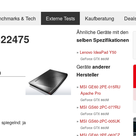
nchmarks & Tech
Externe Tests
Kaufberatung
Deal
Ähnliche Geräte mit den
422475
selben Spezifikationen
Lenovo IdeaPad Y50
GeForce GTX 860M
Geräte
anderer
)
Hersteller
MSI GE60 2PE-015RU
Apache Pro
GeForce GTX 860M
MSI GS60 2PC-077RU
GeForce GTX 860M
MSI GS60-2PC-005UK
 spiegelnd: ja
GeForce GTX 860M
MSI GE60 2PE-062CZ