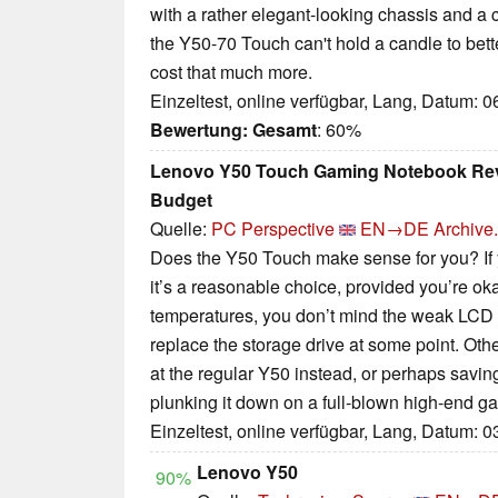
with a rather elegant-looking chassis and a 
the Y50-70 Touch can't hold a candle to bett
cost that much more.
Einzeltest, online verfügbar, Lang, Datum: 
Bewertung:
Gesamt
: 60%
Lenovo Y50 Touch Gaming Notebook Revi
Budget
Quelle:
PC Perspective
EN→DE
Archive.
Does the Y50 Touch make sense for you? If 
it’s a reasonable choice, provided you’re o
temperatures, you don’t mind the weak LCD 
replace the storage drive at some point. O
at the regular Y50 instead, or perhaps savi
plunking it down on a full-blown high-end 
Einzeltest, online verfügbar, Lang, Datum: 
Lenovo Y50
90%