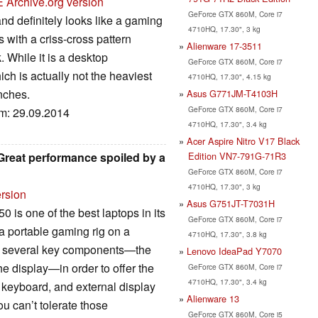
E
Archive.org version
GeForce GTX 860M, Core i7
nd definitely looks like a gaming
4710HQ, 17.30", 3 kg
 with a criss-cross pattern
Alienware 17-3511
. While it is a desktop
GeForce GTX 860M, Core i7
ch is actually not the heaviest
4710HQ, 17.30", 4.15 kg
inches.
Asus G771JM-T4103H
GeForce GTX 860M, Core i7
um: 29.09.2014
4710HQ, 17.30", 3.4 kg
Acer Aspire Nitro V17 Black
Edition VN7-791G-71R3
Great performance spoiled by a
GeForce GTX 860M, Core i7
4710HQ, 17.30", 3 kg
ersion
Asus G751JT-T7031H
 is one of the best laptops in its
GeForce GTX 860M, Core i7
r a portable gaming rig on a
4710HQ, 17.30", 3.8 kg
d several key components—the
Lenovo IdeaPad Y7070
he display—in order to offer the
GeForce GTX 860M, Core i7
4710HQ, 17.30", 3.4 kg
 keyboard, and external display
Alienware 13
u can’t tolerate those
GeForce GTX 860M, Core i5