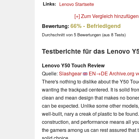
Links
Lenovo Startseite
[+] Zum Vergleich hinzufügen
66%
- Befriedigend
Bewertung:
Durchschnitt von
5
Bewertungen (aus
8
Tests)
Testberichte für das Lenovo Y
Lenovo Y50 Touch Review
Quelle:
Slashgear
EN→DE
Archive.org v
There's nothing to dislike about the Y50 Tou
wanting the trackpad centered. It is solid from
clean and mean design that makes no bones
can be expected. Unlike some other models, t
well-built, nary a creak of plastic to be foun
construction, and performance means all your
the gamers among us can rest assured that t
solid choice.