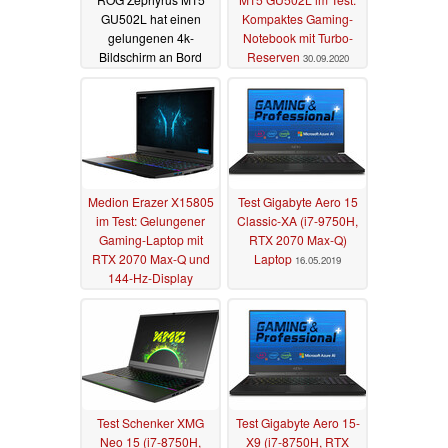
GU502L hat einen
Kompaktes Gaming-
gelungenen 4k-
Notebook mit Turbo-
Bildschirm an Bord
Reserven
30.09.2020
03.10.2020
Medion Erazer X15805
Test Gigabyte Aero 15
im Test: Gelungener
Classic-XA (i7-9750H,
Gaming-Laptop mit
RTX 2070 Max-Q)
RTX 2070 Max-Q und
Laptop
16.05.2019
144-Hz-Display
24.06.2019
Test Schenker XMG
Test Gigabyte Aero 15-
Neo 15 (i7-8750H,
X9 (i7-8750H, RTX