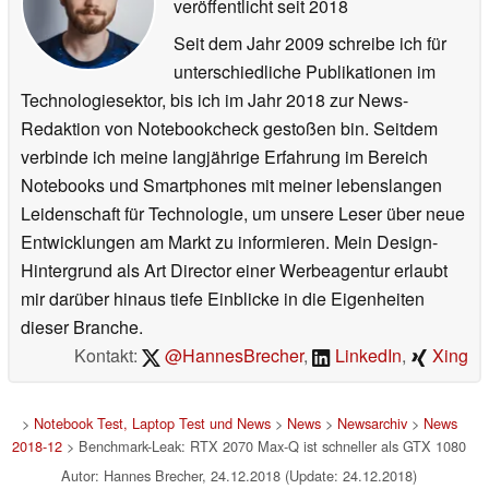
veröffentlicht
seit 2018
Seit dem Jahr 2009 schreibe ich für
unterschiedliche Publikationen im
Technologiesektor, bis ich im Jahr 2018 zur News-
Redaktion von Notebookcheck gestoßen bin. Seitdem
verbinde ich meine langjährige Erfahrung im Bereich
Notebooks und Smartphones mit meiner lebenslangen
Leidenschaft für Technologie, um unsere Leser über neue
Entwicklungen am Markt zu informieren. Mein Design-
Hintergrund als Art Director einer Werbeagentur erlaubt
mir darüber hinaus tiefe Einblicke in die Eigenheiten
dieser Branche.
Kontakt:
@HannesBrecher
,
LinkedIn
,
Xing
>
Notebook Test, Laptop Test und News
>
News
>
Newsarchiv
>
News
2018-12
> Benchmark-Leak: RTX 2070 Max-Q ist schneller als GTX 1080
Autor: Hannes Brecher, 24.12.2018 (Update: 24.12.2018)