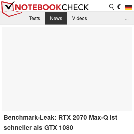
Tests
News
Videos
...
Benchmarks & Tech
Externe Tests
Kaufberatung
Deals
Suche
Jobs
Forum
Benchmark-Leak: RTX 2070 Max-Q ist
schneller als GTX 1080