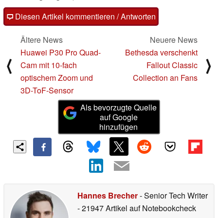
Diesen Artikel kommentieren / Antworten
Ältere News
Neuere News
Huawei P30 Pro Quad-
Bethesda verschenkt
⟨
⟩
Cam mit 10-fach
Fallout Classic
optischem Zoom und
Collection an Fans
3D-ToF-Sensor
Als bevorzugte Quelle
auf Google
hinzufügen
Hannes Brecher
- Senior Tech Writer
- 21947 Artikel auf Notebookcheck