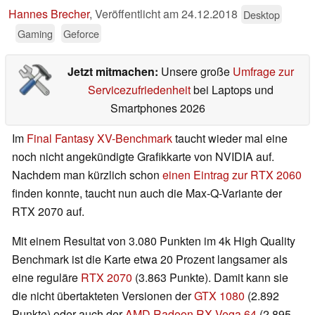
Hannes Brecher
,
Veröffentlicht am
24.12.2018
Desktop
Gaming
Geforce
Jetzt mitmachen:
Unsere große
Umfrage zur
Servicezufriedenheit
bei Laptops und
Smartphones 2026
Im
Final Fantasy XV-Benchmark
taucht wieder mal eine
noch nicht angekündigte Grafikkarte von NVIDIA auf.
Nachdem man kürzlich schon
einen Eintrag zur RTX 2060
finden konnte, taucht nun auch die Max-Q-Variante der
RTX 2070 auf.
Mit einem Resultat von 3.080 Punkten im 4k High Quality
Benchmark ist die Karte etwa 20 Prozent langsamer als
eine reguläre
RTX 2070
(3.863 Punkte). Damit kann sie
die nicht übertakteten Versionen der
GTX 1080
(2.892
Punkte) oder auch der
AMD Radeon RX Vega 64
(2.895