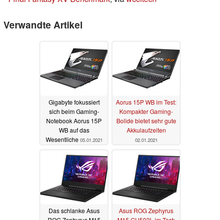
Verwandte Artikel
Gigabyte fokussiert
Aorus 15P WB im Test:
sich beim Gaming-
Kompakter Gaming-
Notebook Aorus 15P
Bolide bietet sehr gute
WB auf das
Akkulaufzeiten
Wesentliche
05.01.2021
02.01.2021
Das schlanke Asus
Asus ROG Zephyrus
ROG Zephyrus M15
M15 GU502L im Test: