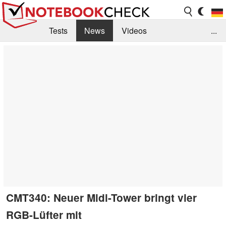
Tests
News
Videos
...
Benchmarks & Tech
Externe Tests
Kaufberatung
Deals
Suche
Jobs
Forum
CMT340: Neuer Midi-Tower bringt vier
RGB-Lüfter mit