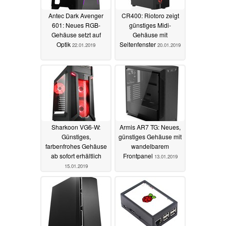
Antec Dark Avenger
CR400: Riotoro zeigt
601: Neues RGB-
günstiges Midi-
Gehäuse setzt auf
Gehäuse mit
Optik
Seitenfenster
22.01.2019
20.01.2019
Sharkoon VG6-W:
Armis AR7 TG: Neues,
Günstiges,
günstiges Gehäuse mit
farbenfrohes Gehäuse
wandelbarem
ab sofort erhältlich
Frontpanel
13.01.2019
15.01.2019