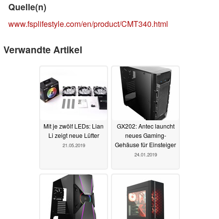
Quelle(n)
www.fsplifestyle.com/en/product/CMT340.html
Verwandte Artikel
Mit je zwölf LEDs: Lian
GX202: Antec launcht
Li zeigt neue Lüfter
neues Gaming-
Gehäuse für Einsteiger
21.05.2019
24.01.2019