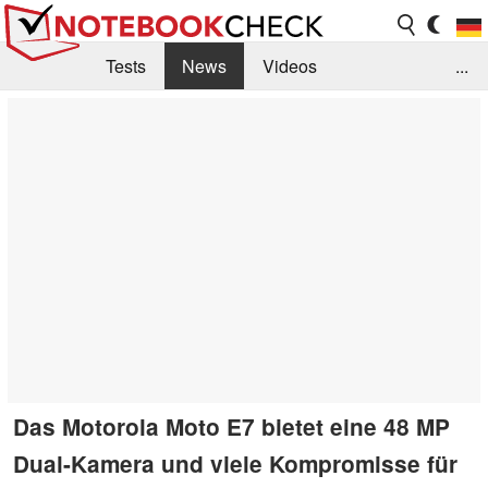
Tests
News
Videos
...
Benchmarks & Tech
Externe Tests
Kaufberatung
Deals
Suche
Jobs
Forum
Das Motorola Moto E7 bietet eine 48 MP
Dual-Kamera und viele Kompromisse für