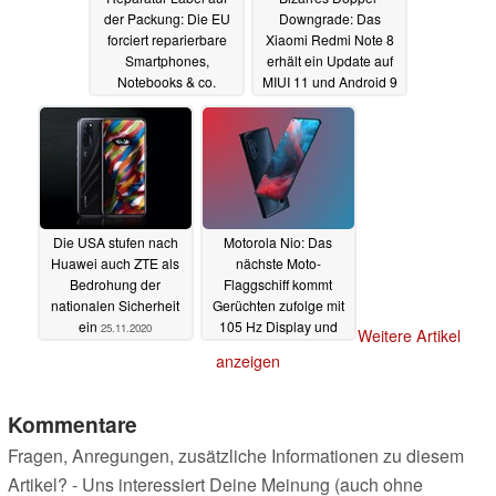
der Packung: Die EU
Downgrade: Das
forciert reparierbare
Xiaomi Redmi Note 8
Smartphones,
erhält ein Update auf
Notebooks & co.
MIUI 11 und Android 9
26.11.2020
25.11.2020
Die USA stufen nach
Motorola Nio: Das
Huawei auch ZTE als
nächste Moto-
Bedrohung der
Flaggschiff kommt
nationalen Sicherheit
Gerüchten zufolge mit
ein
105 Hz Display und
25.11.2020
Weitere Artikel
Snapdragon 865
anzeigen
25.11.2020
Kommentare
Fragen, Anregungen, zusätzliche Informationen zu diesem
Artikel? - Uns interessiert Deine Meinung (auch ohne