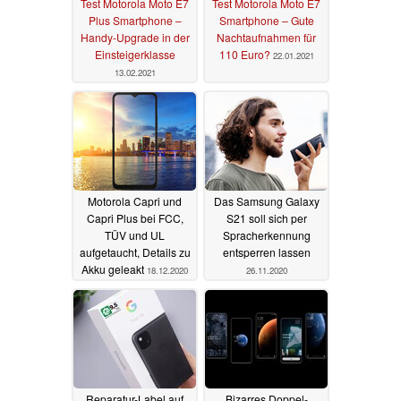
Test Motorola Moto E7
Test Motorola Moto E7
Plus Smartphone –
Smartphone – Gute
Handy-Upgrade in der
Nachtaufnahmen für
Einsteigerklasse
110 Euro?
22.01.2021
13.02.2021
Motorola Capri und
Das Samsung Galaxy
Capri Plus bei FCC,
S21 soll sich per
TÜV und UL
Spracherkennung
aufgetaucht, Details zu
entsperren lassen
Akku geleakt
18.12.2020
26.11.2020
Reparatur-Label auf
Bizarres Doppel-