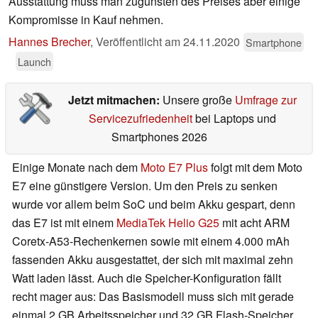
Ausstattung muss man zugunsten des Preises aber einige
Kompromisse in Kauf nehmen.
Hannes Brecher
,
Veröffentlicht am
24.11.2020
Smartphone
Launch
Jetzt mitmachen:
Unsere große
Umfrage zur
Servicezufriedenheit
bei Laptops und
Smartphones 2026
Einige Monate nach dem
Moto E7 Plus
folgt mit dem Moto
E7 eine günstigere Version. Um den Preis zu senken
wurde vor allem beim SoC und beim Akku gespart, denn
das E7 ist mit einem
MediaTek Helio G25
mit acht ARM
Coretx-A53-Rechenkernen sowie mit einem 4.000 mAh
fassenden Akku ausgestattet, der sich mit maximal zehn
Watt laden lässt. Auch die Speicher-Konfiguration fällt
recht mager aus: Das Basismodell muss sich mit gerade
einmal 2 GB Arbeitsspeicher und 32 GB Flash-Speicher