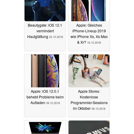
Beautygate: iOS 12.1
Apple: Gleiches
vermindert
iPhone-Lineup 2019
Hautglättung
wie iPhone Xs, Xs Max
23.10.2018
& Xr?
16.10.2018
Apple: iOS 12.0.1
Apple Stores:
behebt Probleme beim
Kostenlose
Aufladen
Programmier-Sessions
09.10.2018
im Oktober
06.10.2018