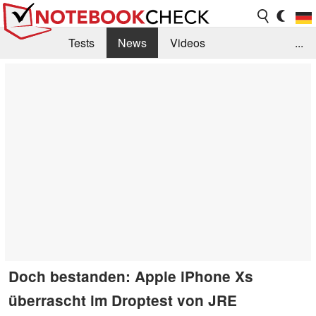
Tests
News
Videos
...
Benchmarks & Tech
Externe Tests
Kaufberatung
Deals
Suche
Jobs
Forum
Doch bestanden: Apple iPhone Xs
überrascht im Droptest von JRE