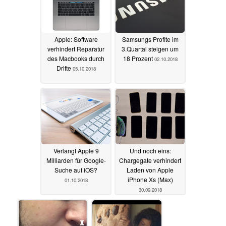
Apple: Software
Samsungs Profite im
verhindert Reparatur
3.Quartal steigen um
des Macbooks durch
18 Prozent
02.10.2018
Dritte
05.10.2018
Verlangt Apple 9
Und noch eins:
Milliarden für Google-
Chargegate verhindert
Suche auf iOS?
Laden von Apple
iPhone Xs (Max)
01.10.2018
30.09.2018