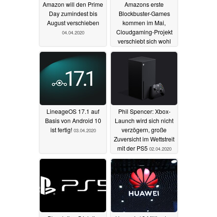
Amazon will den Prime
Amazons erste
Day zumindest bis
Blockbuster-Games
August verschieben
kommen im Mai,
Cloudgaming-Projekt
04.04.2020
verschiebt sich wohl
auf 2021
03.04.2020
LineageOS 17.1 auf
Phil Spencer: Xbox-
Basis von Android 10
Launch wird sich nicht
ist fertig!
verzögern, große
03.04.2020
Zuversicht im Wettstreit
mit der PS5
02.04.2020