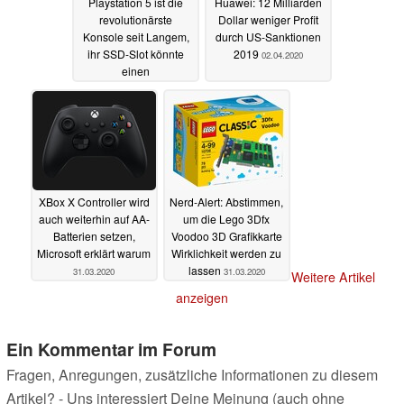
Playstation 5 ist die
Huawei: 12 Milliarden
revolutionärste
Dollar weniger Profit
Konsole seit Langem,
durch US-Sanktionen
ihr SSD-Slot könnte
2019
02.04.2020
einen
Paradigmenwechsel
herbeiführen
02.04.2020
XBox X Controller wird
Nerd-Alert: Abstimmen,
auch weiterhin auf AA-
um die Lego 3Dfx
Batterien setzen,
Voodoo 3D Grafikkarte
Microsoft erklärt warum
Wirklichkeit werden zu
lassen
31.03.2020
31.03.2020
Weitere Artikel
anzeigen
Ein Kommentar im Forum
Fragen, Anregungen, zusätzliche Informationen zu diesem
Artikel? - Uns interessiert Deine Meinung (auch ohne