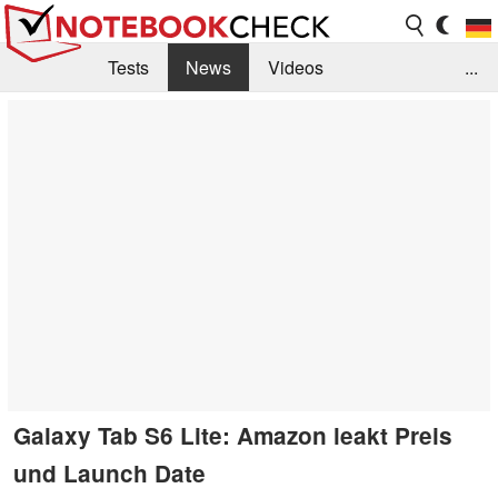
Tests
News
Videos
...
Benchmarks & Tech
Externe Tests
Kaufberatung
Deals
Suche
Jobs
Forum
Galaxy Tab S6 Lite: Amazon leakt Preis
und Launch Date