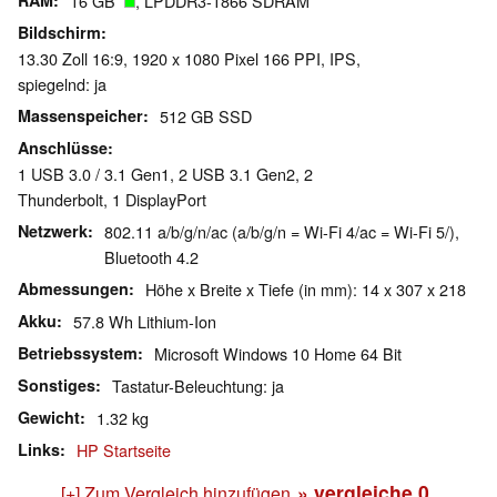
RAM
16 GB
, LPDDR3-1866 SDRAM
Bildschirm
13.30 Zoll 16:9, 1920 x 1080 Pixel 166 PPI, IPS,
spiegelnd: ja
Massenspeicher
512 GB SSD
Anschlüsse
1 USB 3.0 / 3.1 Gen1, 2 USB 3.1 Gen2, 2
Thunderbolt, 1 DisplayPort
Netzwerk
802.11 a/b/g/n/ac (a/b/g/n = Wi-Fi 4/ac = Wi-Fi 5/),
Bluetooth 4.2
Abmessungen
Höhe x Breite x Tiefe (in mm): 14 x 307 x 218
Akku
57.8 Wh Lithium-Ion
Betriebssystem
Microsoft Windows 10 Home 64 Bit
Sonstiges
Tastatur-Beleuchtung: ja
Gewicht
1.32 kg
Links
HP Startseite
» vergleiche
0
[+] Zum Vergleich hinzufügen