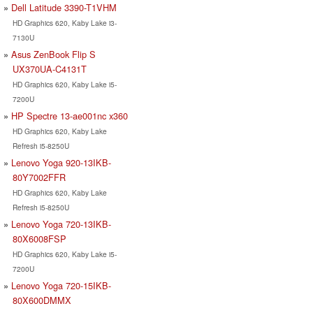
Dell Latitude 3390-T1VHM
HD Graphics 620, Kaby Lake i3-
7130U
Asus ZenBook Flip S
UX370UA-C4131T
HD Graphics 620, Kaby Lake i5-
7200U
HP Spectre 13-ae001nc x360
HD Graphics 620, Kaby Lake
Refresh i5-8250U
Lenovo Yoga 920-13IKB-
80Y7002FFR
HD Graphics 620, Kaby Lake
Refresh i5-8250U
Lenovo Yoga 720-13IKB-
80X6008FSP
HD Graphics 620, Kaby Lake i5-
7200U
Lenovo Yoga 720-15IKB-
80X600DMMX