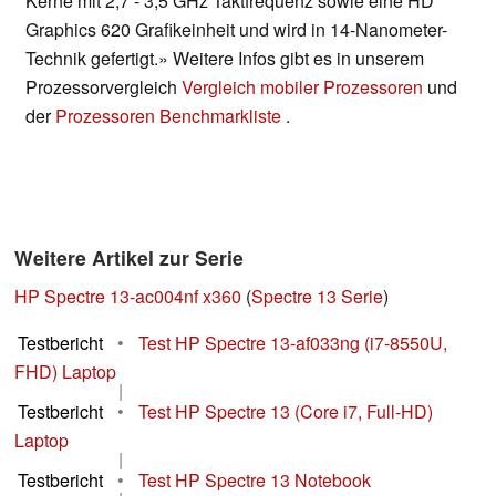
Kerne mit 2,7 - 3,5 GHz Taktfrequenz sowie eine HD
Graphics 620 Grafikeinheit und wird in 14-Nanometer-
Technik gefertigt.» Weitere Infos gibt es in unserem
Prozessorvergleich
Vergleich mobiler Prozessoren
und
der
Prozessoren Benchmarkliste
.
Weitere Artikel zur Serie
HP Spectre 13-ac004nf x360
(
Spectre 13 Serie
)
Testbericht
•
Test HP Spectre 13-af033ng (i7-8550U,
FHD) Laptop
|
Testbericht
•
Test HP Spectre 13 (Core i7, Full-HD)
Laptop
|
Testbericht
•
Test HP Spectre 13 Notebook