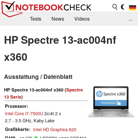
Tests
News
Videos
...
Benchmarks & Tech
Externe Tests
HP Spectre 13-ac004nf
Kaufberatung
Deals
Suche
Jobs
x360
Forum
Ausstattung / Datenblatt
HP Spectre 13-ac004nf x360 (
Spectre
13 Serie
)
Prozessor
Intel Core i7-7500U
2c/4t 2 x
2.7 - 3.5 GHz, Kaby Lake
Grafikkarte
Intel HD Graphics 620