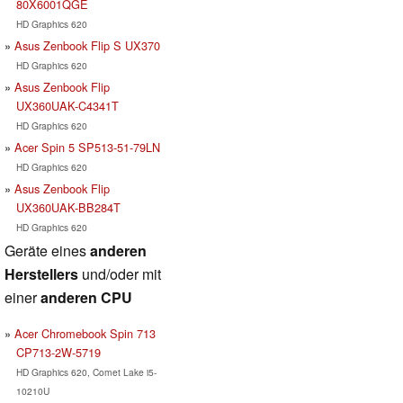
80X6001QGE
HD Graphics 620
Asus Zenbook Flip S UX370
HD Graphics 620
Asus Zenbook Flip
UX360UAK-C4341T
HD Graphics 620
Acer Spin 5 SP513-51-79LN
HD Graphics 620
Asus Zenbook Flip
UX360UAK-BB284T
HD Graphics 620
Geräte eines
anderen
Herstellers
und/oder mit
einer
anderen CPU
Acer Chromebook Spin 713
CP713-2W-5719
HD Graphics 620, Comet Lake i5-
10210U