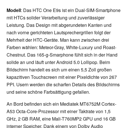
Modell
: Das HTC One E9s ist ein Dual-SIM-Smartphone
mit HTCs solider Verarbeitung und zuverlässiger
Leistung. Das Design mit abgerundeten Kanten und
nach vorne gerichteten Lautsprechergrillen folgt der
Mehrheit der HTC-Geräte. Man kann zwischen drei
Farben wählen: Meteor-Gray, White-Luxury und Roast-
Chestnut. Das 165-g-Smarphone fühlt sich in der Hand
solide an und läuft unter Android 5.0 Lollipop. Beim
Bildschirm handelt es sich um einen 5,5 Zoll großen
kapazitiven Touchscreen mit einer Pixeldichte von 267
PPI. Usern werden die scharfen Details des Bildschirms
und seine schöne Farbsättigung gefallen.
An Bord befinden sich ein Mediatek MT6752M Cortex-
A53 Octa-Core-Prozessor mit einer Taktrate von 1,5
GHz, 2 GB RAM, eine Mali-T760MP2 GPU und 16 GB
interner Speicher. Dank einem von Dolby Audio