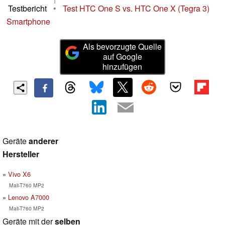
Testbericht
•
Test HTC One S vs. HTC One X (Tegra 3)
Smartphone
Als bevorzugte Quelle
auf Google
hinzufügen
Geräte
anderer
Hersteller
Vivo X6
Mali-T760 MP2
Lenovo A7000
Mali-T760 MP2
Geräte mit der
selben