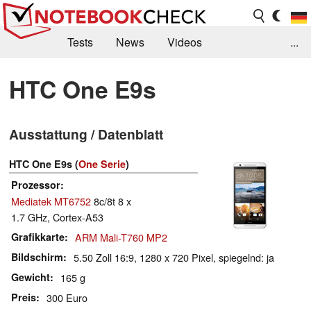
Tests
News
Videos
...
Benchmarks & Tech
Externe Tests
HTC One E9s
Kaufberatung
Deals
Suche
Jobs
Ausstattung / Datenblatt
Forum
HTC One E9s (
One Serie
)
Prozessor
Mediatek MT6752
8c/8t 8 x
1.7 GHz, Cortex-A53
Grafikkarte
ARM Mali-T760 MP2
Bildschirm
5.50 Zoll 16:9, 1280 x 720 Pixel, spiegelnd: ja
Gewicht
165 g
Preis
300 Euro