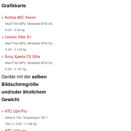
Grafikkarte
Archos 80C Xenon
Mali-T760 MP2, Mediatek MT8165,
8.00", 0.36 kg
Lenovo Vibe S1
Mali-T760 MP2, Mediatek MT6752,
5.00", 0.132 kg
Sony Xperia C5 Ultra
Mali-T760 MP2, Mediatek MT6752,
6.00", 0.187 kg
Geräte mit der
selben
Bildschirmgröße
und/oder ähnlichem
Gewicht
HTC U24 Pro
Adreno 720, Snapdragon SD 7
Gen 3, 6.80", 0.199 kg
HTC U23 pro