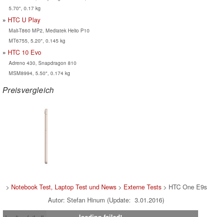
5.70", 0.17 kg
HTC U Play
Mali-T860 MP2, Mediatek Helio P10
MT6755, 5.20", 0.145 kg
HTC 10 Evo
Adreno 430, Snapdragon 810
MSM8994, 5.50", 0.174 kg
Preisvergleich
>
Notebook Test, Laptop Test und News
>
Externe Tests
> HTC One E9s
Autor: Stefan Hinum (Update: 3.01.2016)
loading failed!