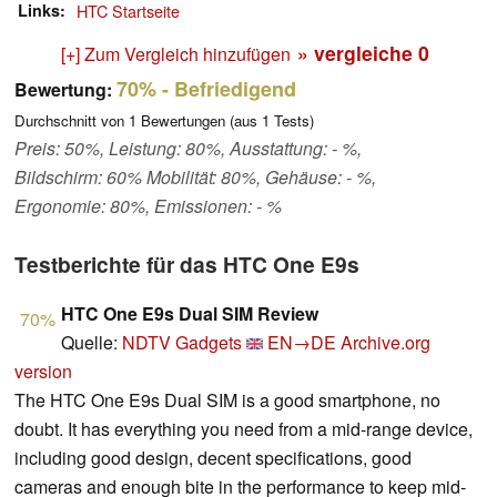
Links
HTC Startseite
» vergleiche
0
[+] Zum Vergleich hinzufügen
70%
- Befriedigend
Bewertung:
Durchschnitt von
1
Bewertungen (aus
1
Tests)
Preis: 50%, Leistung: 80%, Ausstattung: - %,
Bildschirm: 60% Mobilität: 80%, Gehäuse: - %,
Ergonomie: 80%, Emissionen: - %
Testberichte für das HTC One E9s
HTC One E9s Dual SIM Review
70%
Quelle:
NDTV Gadgets
EN→DE
Archive.org
version
The HTC One E9s Dual SIM is a good smartphone, no
doubt. It has everything you need from a mid-range device,
including good design, decent specifications, good
cameras and enough bite in the performance to keep mid-