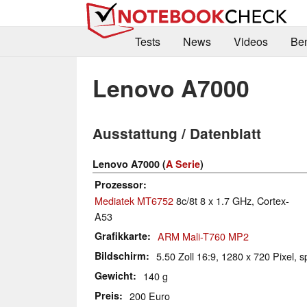
Tests
News
Videos
Be
Lenovo A7000
Ausstattung / Datenblatt
Lenovo A7000 (
A Serie
)
Prozessor
Mediatek MT6752
8c/8t 8 x 1.7 GHz, Cortex-
A53
Grafikkarte
ARM Mali-T760 MP2
Bildschirm
5.50 Zoll 16:9, 1280 x 720 Pixel, s
Gewicht
140 g
Preis
200 Euro