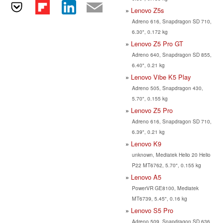
Lenovo Z5s
Adreno 616, Snapdragon SD 710,
6.30", 0.172 kg
Lenovo Z5 Pro GT
Adreno 640, Snapdragon SD 855,
6.40", 0.21 kg
Lenovo Vibe K5 Play
Adreno 505, Snapdragon 430,
5.70", 0.155 kg
Lenovo Z5 Pro
Adreno 616, Snapdragon SD 710,
6.39", 0.21 kg
Lenovo K9
unknown, Mediatek Helio 20 Helio
P22 MT6762, 5.70", 0.155 kg
Lenovo A5
PowerVR GE8100, Mediatek
MT6739, 5.45", 0.16 kg
Lenovo S5 Pro
Adreno 509, Snapdragon SD 636,