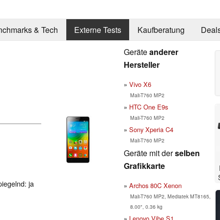
nchmarks & Tech
Externe Tests
Kaufberatung
Deal
Geräte
anderer
Hersteller
Vivo X6
Mali-T760 MP2
HTC One E9s
Mali-T760 MP2
Sony Xperia C4
Mali-T760 MP2
Geräte mit der
selben
Grafikkarte
piegelnd: ja
Archos 80C Xenon
Mali-T760 MP2, Mediatek MT8165,
8.00", 0.36 kg
Lenovo Vibe S1