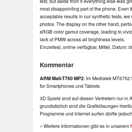
test, but aside from it everything else was g
most disappointing part of the phone. Even 
acceptable results in our synthetic tests, w
photos. The display on the other hand, perf
sRGB color gamut coverage, leading to vivid
lack of PMW across all brightness levels.
Einzeltest, online verfügbar, Mittel, Datum: 
Kommentar
ARM Mali-T760 MP2
: Im Mediatek MT6752 
für Smartphones und Tablets.
3D Spiele sind auf diesen Vertretern nur in
grundsätzlich sind die Grafiklösungen hierfür
Programme und Internet surfen dürfte jedoc
» Weitere Informationen gibt es in unserem