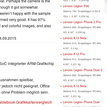
reat. Perhaps the camera is the
Gen 1, 6.67", 0.209 kg
Lenovo Legion Y90
though it got somewhat
Adreno 730, Snapdragon 8 SD 8
e weren’t happy with the sample
Gen 1, 6.92", 0.252 kg
ormed very good. It has 97%
Lenovo Legion Phone 2 Pro
 and colorful images, and also
Adreno 660, Snapdragon SD 888
5G, 6.92", 0.259 kg
08.09.2015
Lenovo K13 Note
Adreno 610, Snapdragon SD 460,
6.50", 0.2 kg
Lenovo K12 Pro
Adreno 610, Snapdragon SD 662,
SoC integrierter ARM-Grafikchip
6.80", 0.221 kg
Lenovo Legion Phone Duel 2
Adreno 660, Snapdragon SD 888
 Ausnahmen spielbar,
5G, 6.92", 0.259 kg
 jedoch nicht geeignet. Office
Lenovo K12 Note
Adreno 610, Snapdragon SD 662,
h ohne Problem möglich sein.
6.80", 0.221 kg
Notebook-Grafikkartenvergleich
Lenovo Legion Phone Duel