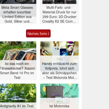
Meta Smart Glasses
Multi-Farb- und -
erhalten luxuriöse
Material-Druck für nur
Limited Edition aus
299 Euro: 3D-Drucker
Gold, Silber und
Creality K2 SE Combo
Alligator-Leder
zum
Schnäppchenpreis
Nächste Seite ⟩
73%
Ist das noch ein
Handy enttäuscht zum
Fitnesstracker? Xiaomi
Vollpreis, lohnt sich
Smart Band 10 Pro im
aber als Schnäppchen
Test
– Test Motorola Moto
G47 Smartphone
86%
Antigravity A1 im Test:
Ist Motorolas