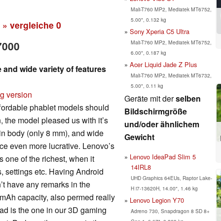
Mali-T760 MP2, Mediatek MT6752,
5.00", 0.132 kg
» vergleiche
0
Sony Xperia C5 Ultra
Mali-T760 MP2, Mediatek MT6752,
7000
6.00", 0.187 kg
Acer Liquid Jade Z Plus
and wide variety of features
Mali-T760 MP2, Mediatek MT6732,
5.00", 0.11 kg
rg version
Geräte mit der
selben
fordable phablet models should
Bildschirmgröße
 the model pleased us with it’s
und/oder ähnlichem
in body (only 8 mm), and wide
Gewicht
vice even more lucrative. Lenovo’s
Lenovo IdeaPad Slim 5
s one of the richest, when it
14IRL8
, settings etc. Having Android
UHD Graphics 64EUs, Raptor Lake-
’t have any remarks in the
H i7-13620H, 14.00", 1.46 kg
 mAh capacity, also permed really
Lenovo Legion Y70
bad is the one in our 3D gaming
Adreno 730, Snapdragon 8 SD 8+