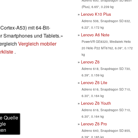
Adreno 650, Snapdragon SD 865+
(Plus), 6.65", 0.239 kg
Lenovo K10 Plus
Adreno 506, Snapdragon SD 632,
Cortex-A53) mit 64-Bit-
6.22", 0.172 kg
Lenovo A6 Note
für Smartphones und Tablets.»
PowerVR GE8320, Mediatek Helio
vergleich
Vergleich mobiler
20 Helio P22 MT6762, 6.09", 0.172
kliste
.
kg
Lenovo Z6
Adreno 618, Snapdragon SD 730,
6.39", 0.159 kg
Lenovo Z6 Lite
Adreno 616, Snapdragon SD 710,
6.30", 0.164 kg
Lenovo Z6 Youth
Adreno 616, Snapdragon SD 710,
6.30", 0.164 kg
e Quelle
gle
Lenovo Z6 Pro
gen
Adreno 640, Snapdragon SD 855,
6.39", 0.185 kg