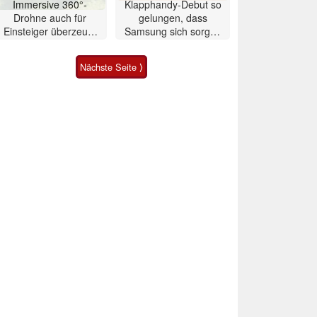
Immersive 360°-
Klapphandy-Debut so
Drohne auch für
gelungen, dass
Einsteiger überzeugt
Samsung sich sorgen
mit Einschränkungen
muss? – Razr Fold
Smartphone im Test
Nächste Seite ⟩