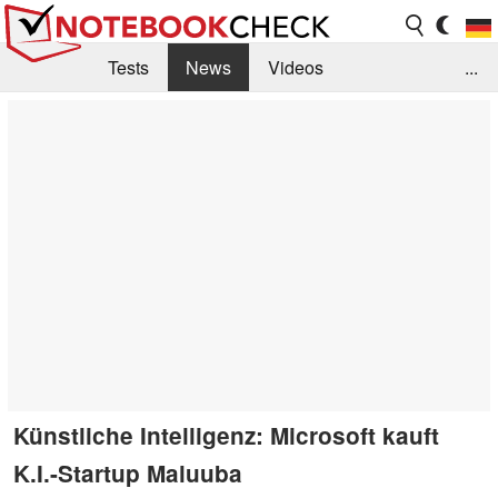
Tests
News
Videos
...
Benchmarks & Tech
Externe Tests
Kaufberatung
Deals
Suche
Jobs
Forum
Künstliche Intelligenz: Microsoft kauft
K.I.-Startup Maluuba