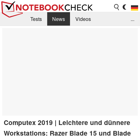
Tests
News
Videos
...
Benchmarks & Tech
Externe Tests
Kaufberatung
Deals
Suche
Jobs
Forum
Computex 2019 | Leichtere und dünnere
Workstations: Razer Blade 15 und Blade