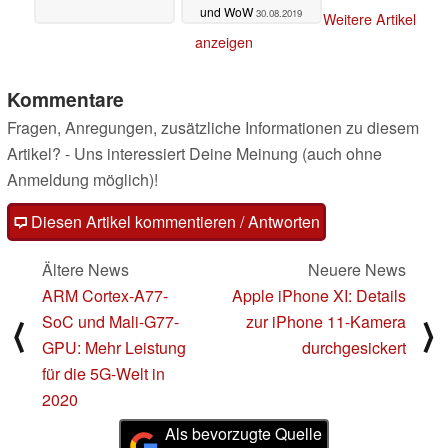
und WoW
30.08.2019
#MADEWITHBLADE
Weitere Artikel
anzeigen
Razer has a history of supporting the creative community,
launching Razer Music in 2016 which provided artists
Kommentare
with a powerful but portable solution for music production.
Fragen, Anregungen, zusätzliche Informationen zu diesem
In 2018, Razer launched the #MadeWithBlade campaign
to expand their support of artists beyond music and into
Artikel? - Uns interessiert Deine Meinung (auch ohne
game development, visual effects, and more.
Anmeldung möglich)!
#MadeWithBlade continues to grow and currently
Diesen Artikel kommentieren / Antworten
features artists such as Murda Beatz, Sonny Digital and
the ODESZA Live Visual team, with many more to come.
Ältere News
Neuere News
ARM Cortex-A77-
Apple iPhone XI: Details
SoC und Mali-G77-
zur iPhone 11-Kamera
⟨
⟩
AVAILABILITY
GPU: Mehr Leistung
durchgesickert
für die 5G-Welt in
Studio Edition Blades will be made available later this
year. Official pricing and availability to be announced at a
2020
later date.
Als bevorzugte Quelle