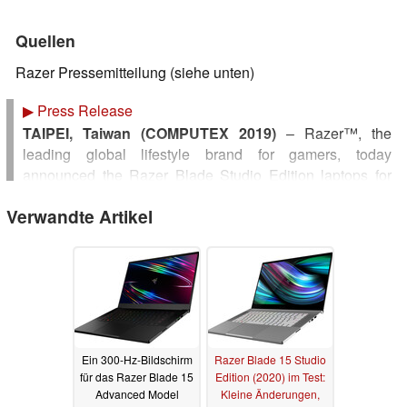
Quellen
Razer Pressemitteilung (siehe unten)
▶
Press Release
TAIPEI, Taiwan (COMPUTEX 2019)
– Razer™, the
leading global lifestyle brand for gamers, today
announced the Razer Blade Studio Edition laptops for
creators and prosumers. The line will feature upgraded
Verwandte Artikel
models of the award-winning Razer Blade 15 and Razer
Blade Pro 17, equipped with the latest NVIDIA
Quadro
RTX Studio
graphics processors.
The Razer Blade Studio Edition laptops are anodized
with a striking Mercury White finish, equipped with 4K
displays, upgraded to 32GB of RAM and 1TB of NVMe
storage, and loaded with NVIDIA® Studio Drivers
Ein 300-Hz-Bildschirm
Razer Blade 15 Studio
optimized for performance with creative applications.
für das Razer Blade 15
Edition (2020) im Test:
Advanced Model
Kleine Änderungen,