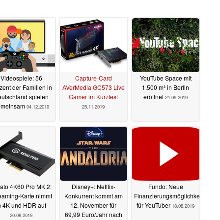
Videospiele: 56
Capture-Card
YouTube Space mit
zent der Familien in
AVerMedia GC573 Live
1.500 m² in Berlin
utschland spielen
Gamer im Kurztest
eröffnet
24.09.2019
emeinsam
04.12.2019
25.11.2019
ato 4K60 Pro MK.2:
Disney+: Netflix-
Fundo: Neue
eaming-Karte nimmt
Konkurrent kommt am
Finanzierungsmöglichkeit
n 4K und HDR auf
12. November für
für YouTuber
18.08.2019
69,99 Euro/Jahr nach
20.08.2019