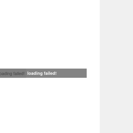
loading failed!
loading failed!