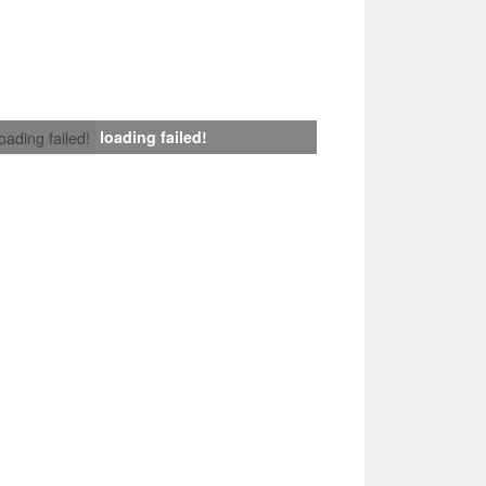
loading failed!
loading failed!