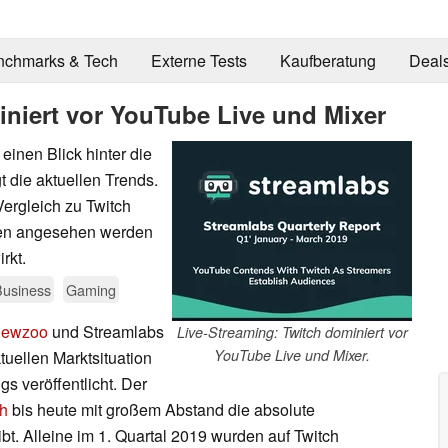
nchmarks & Tech
Externe Tests
Kaufberatung
Deal
iniert vor YouTube Live und Mixer
einen Blick hinter die
 die aktuellen Trends.
Vergleich zu Twitch
ten angesehen werden
rkt.
Business
Gaming
ewzoo
und Streamlabs
Live-Streaming: Twitch dominiert vor
YouTube Live und Mixer.
uellen Marktsituation
s veröffentlicht. Der
ch
bis heute mit großem Abstand die absolute
t. Alleine im 1. Quartal 2019 wurden auf Twitch