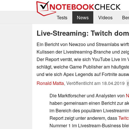
Tests
News
Videos
Be
Live-Streaming: Twitch dom
Ein Bericht von Newzoo und Streamlabs wirft 
Kulissen der Livestreaming-Branche und zeigt
Der Report verrät, wie sich YouTube Live im 
schlägt, welche Game Publisher am häufigs
und wie sich Apex Legends auf Fortnite auswi
Ronald Matta
,
Veröffentlicht am
18.04.2019
Die Marktforscher und Analysten von
N
haben gemeinsam einen Bericht zur akt
im Bereich des populären Livestreaming
Report zeigt unter anderem, dass
Twit
Nummer 1 im Livestream-Business bleib