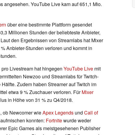
ams angesehen. YouTube Live kam auf 651,1 Mio.
ern
über eine bestimmte Plattform gesendet
03,3 Millionen Stunden der beliebteste Anbieter,
. Laut den Ergebnissen von Streamlabs hat Mixer
5 % Anbieter-Stunden verloren und kommt in
Stunden.
n pro Livestream hat hingegen
YouTube Live
mit
ermittelten Newzoo und Streamlabs für Twitch-
ie Hälfte. Zudem haben Streamer auf Twitch im
ittel etwa 9 % Zuschauer verloren. Für
Mixer
-Plus in Höhe von 31 % zu Q4/2018.
ge, ob Newcomer wie
Apex Legends
und
Call of
 aufmischen konnten:
Fortnite
wurde weder
derer Epic Games als meistgesehenen Publisher