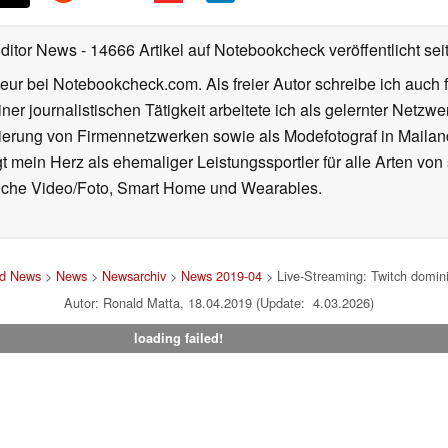
Editor News
- 14666 Artikel auf Notebookcheck veröffentlicht
sei
eur bei Notebookcheck.com. Als freier Autor schreibe ich auch 
ner journalistischen Tätigkeit arbeitete ich als gelernter Netzw
ierung von Firmennetzwerken sowie als Modefotograf in Mailan
 mein Herz als ehemaliger Leistungssportler für alle Arten von
reiche Video/Foto, Smart Home und Wearables.
nd News
>
News
>
Newsarchiv
>
News 2019-04
> Live-Streaming: Twitch domini
Autor: Ronald Matta, 18.04.2019 (Update: 4.03.2026)
loading failed!