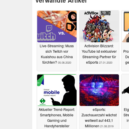
Verwandte Artikel
Live-Streaming: Muss
Activision Blizzard:
sich Twitch vor
YouTube ist exklusiver
Pro
Kuaishou aus China
Streaming-Partner für
De
fürchten?
eSports
g
05.08.2020
27.01.2020
Aktueller Trend-Report:
eSports:
Elg
Smartphones, Mobile
Zuschauerzahl wächst
Str
Gaming und
weltweit auf 443,1
i
Handyhersteller
Millionen
21.08.2019