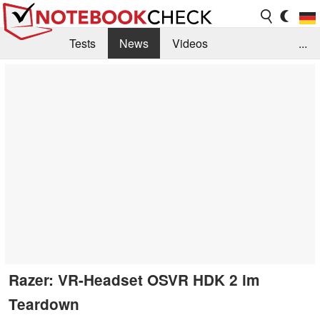
Tests
News
Videos
...
Benchmarks & Tech
Externe Tests
Kaufberatung
Deals
Suche
Jobs
Forum
Razer: VR-Headset OSVR HDK 2 im
Teardown