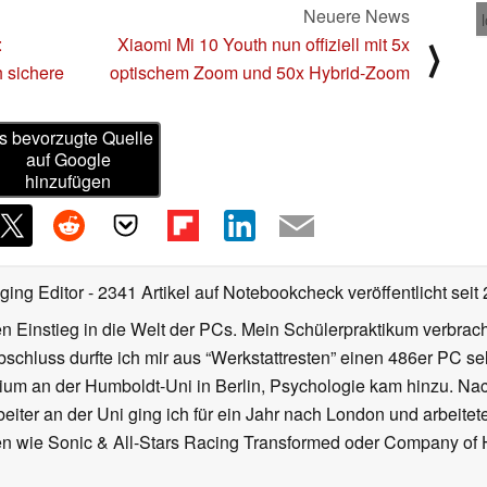
Neuere News
:
Xiaomi Mi 10 Youth nun offiziell mit 5x
⟩
h sichere
optischem Zoom und 50x Hybrid-Zoom
s bevorzugte Quelle
auf Google
hinzufügen
ging Editor
- 2341 Artikel auf Notebookcheck veröffentlicht
seit
 Einstieg in die Welt der PCs. Mein Schülerpraktikum verbrach
chluss durfte ich mir aus “Werkstattresten” einen 486er PC s
dium an der Humboldt-Uni in Berlin, Psychologie kam hinzu. Nac
beiter an der Uni ging ich für ein Jahr nach London und arbeite
n wie Sonic & All-Stars Racing Transformed oder Company of He