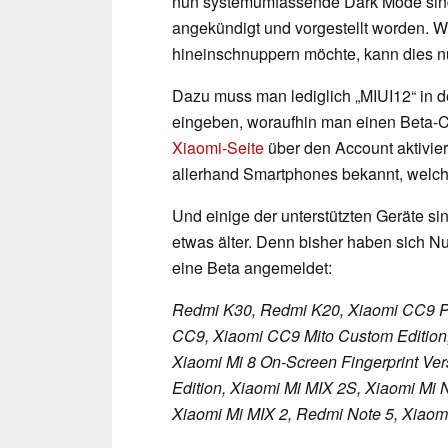
nun systemumfassende Dark Mode sind
angekündigt und vorgestellt worden. Wer
hineinschnuppern möchte, kann dies n
Dazu muss man lediglich „MIUI12“ in d
eingeben, woraufhin man einen Beta-C
Xiaomi-Seite
über den Account aktivier
allerhand Smartphones bekannt, welch
Und einige der unterstützten Geräte si
etwas älter. Denn bisher haben sich Nut
eine Beta angemeldet:
Redmi K30, Redmi K20, Xiaomi CC9 Pr
CC9, Xiaomi CC9 Mito Custom Edition,
Xiaomi Mi 8 On-Screen Fingerprint Ver
Edition, Xiaomi Mi MIX 2S, Xiaomi Mi N
Xiaomi Mi MIX 2, Redmi Note 5, Xiaomi