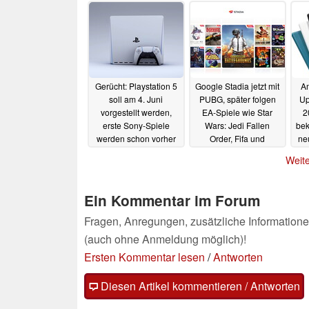
Gerücht: Playstation 5
Google Stadia jetzt mit
Am
soll am 4. Juni
PUBG, später folgen
Up
vorgestellt werden,
EA-Spiele wie Star
2
erste Sony-Spiele
Wars: Jedi Fallen
be
werden schon vorher
Order, Fifa und
ne
gezeigt
Madden
29.04.2020
29.04.2020
Weite
Ein Kommentar im Forum
Fragen, Anregungen, zusätzliche Informatione
(auch ohne Anmeldung möglich)!
Ersten Kommentar lesen
/
Antworten
Diesen Artikel kommentieren / Antworten