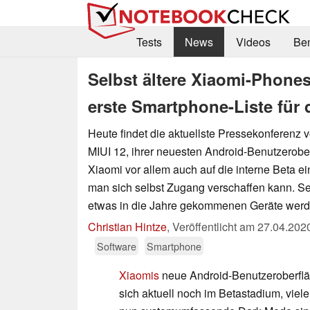
Tests
News
Videos
Be
Selbst ältere Xiaomi-Phones
erste Smartphone-Liste für
Heute findet die aktuellste Pressekonferen
MIUI 12, ihrer neuesten Android-Benutzeroberf
Xiaomi vor allem auch auf die interne Beta e
man sich selbst Zugang verschaffen kann. Se
etwas in die Jahre gekommenen Geräte werden
Christian Hintze
,
Veröffentlicht am
27.04.202
Software
Smartphone
Xiaomis
neue Android-Benutzeroberfl
sich aktuell noch im Betastadium, viel