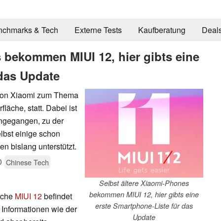
nchmarks & Tech
Externe Tests
Kaufberatung
Deal
 bekommen MIUI 12, hier gibts eine
 das Update
z von Xiaomi zum Thema
läche, statt. Dabei ist
ingegangen, zu der
lbst einige schon
 bislang unterstützt.
0
Chinese Tech
Selbst ältere Xiaomi-Phones
bekommen MIUI 12, hier gibts eine
äche
MIUI 12
befindet
erste Smartphone-Liste für das
e Informationen wie der
Update