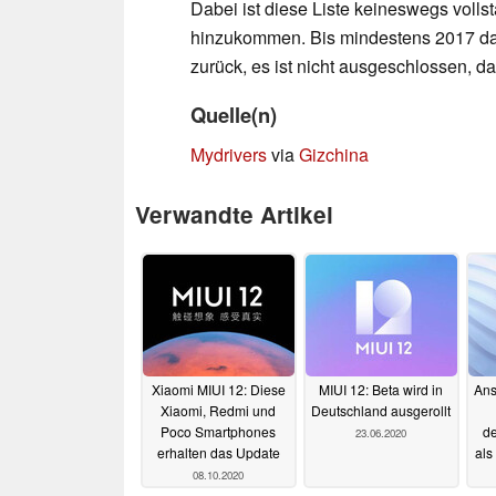
Dabei ist diese Liste keineswegs voll
hinzukommen. Bis mindestens 2017 dati
zurück, es ist nicht ausgeschlossen, d
Quelle(n)
Mydrivers
via
Gizchina
Verwandte Artikel
Xiaomi MIUI 12: Diese
MIUI 12: Beta wird in
Ans
Xiaomi, Redmi und
Deutschland ausgerollt
Poco Smartphones
de
23.06.2020
erhalten das Update
als
08.10.2020