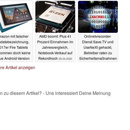
azon mit falscher
AMD boomt: Plus 41
Onlinetvrecorder-
datebezeichnung,
Prozent Einnahmen im
Dienst Save.TV und
017er Fire Tablets
Jahresvergleich,
UseNeXt gehackt,
kommen doch keine
Notebook-Verkauf auf
Betreiber raten zu
ue Android-Version
Rekordhoch
Sicherheitsmaßnahmen
29.04.2020
der Kunden
29.04.2020
28.04.2020
re Artikel anzeigen
n zu diesem Artikel? - Uns interessiert Deine Meinung