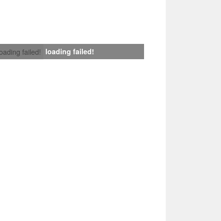
loading failed!
loading failed!