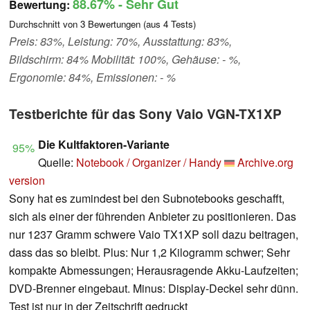
88.67%
- Sehr Gut
Bewertung:
Durchschnitt von
3
Bewertungen (aus
4
Tests)
Preis: 83%, Leistung: 70%, Ausstattung: 83%,
Bildschirm: 84% Mobilität: 100%, Gehäuse: - %,
Ergonomie: 84%, Emissionen: - %
Testberichte für das Sony Vaio VGN-TX1XP
Die Kultfaktoren-Variante
95%
Quelle:
Notebook / Organizer / Handy
Archive.org
version
Sony hat es zumindest bei den Subnotebooks geschafft,
sich als einer der führenden Anbieter zu positionieren. Das
nur 1237 Gramm schwere Vaio TX1XP soll dazu beitragen,
dass das so bleibt. Plus: Nur 1,2 Kilogramm schwer; Sehr
kompakte Abmessungen; Herausragende Akku-Laufzeiten;
DVD-Brenner eingebaut. Minus: Display-Deckel sehr dünn.
Test ist nur in der Zeitschrift gedruckt