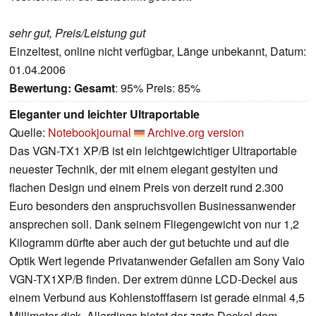
sehr gut, Preis/Leistung gut
Einzeltest, online nicht verfügbar, Länge unbekannt, Datum:
01.04.2006
Bewertung:
Gesamt
: 95% Preis: 85%
Eleganter und leichter Ultraportable
Quelle:
Notebookjournal
Archive.org version
Das VGN-TX1 XP/B ist ein leichtgewichtiger Ultraportable
neuester Technik, der mit einem elegant gestylten und
flachen Design und einem Preis von derzeit rund 2.300
Euro besonders den anspruchsvollen Businessanwender
ansprechen soll. Dank seinem Fliegengewicht von nur 1,2
Kilogramm dürfte aber auch der gut betuchte und auf die
Optik Wert legende Privatanwender Gefallen am Sony Vaio
VGN-TX1XP/B finden. Der extrem dünne LCD-Deckel aus
einem Verbund aus Kohlenstofffasern ist gerade einmal 4,5
Millimeter dick. Allerdings bietet der zarte Deckel dem