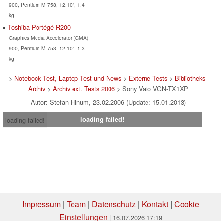
900, Pentium M 758, 12.10", 1.4
kg
Toshiba Portégé R200
Graphics Media Accelerator (GMA)
900, Pentium M 753, 12.10", 1.3
kg
>
Notebook Test, Laptop Test und News
>
Externe Tests
>
Bibliotheks-
Archiv
>
Archiv ext. Tests 2006
> Sony Vaio VGN-TX1XP
Autor: Stefan Hinum, 23.02.2006 (Update: 15.01.2013)
loading failed!
loading failed!
Impressum
|
Team
|
Datenschutz
|
Kontakt
|
Cookie
Einstellungen
| 16.07.2026 17:19