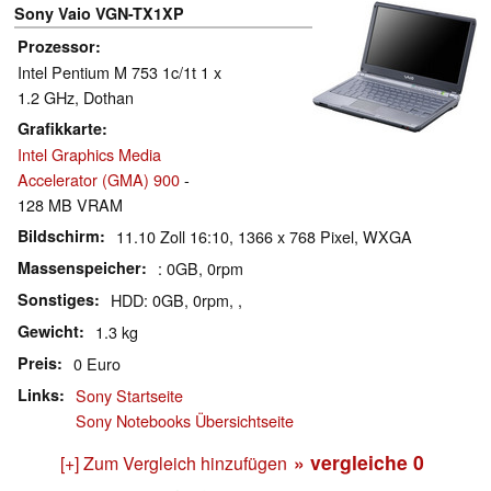
Sony Vaio VGN-TX1XP
Prozessor
Intel Pentium M 753 1c/1t 1 x
1.2 GHz, Dothan
Grafikkarte
Intel Graphics Media
Accelerator (GMA) 900
-
128 MB VRAM
Bildschirm
11.10 Zoll 16:10, 1366 x 768 Pixel, WXGA
Massenspeicher
: 0GB, 0rpm
Sonstiges
HDD: 0GB, 0rpm, ,
Gewicht
1.3 kg
Preis
0 Euro
Links
Sony Startseite
Sony Notebooks Übersichtseite
» vergleiche
0
[+] Zum Vergleich hinzufügen