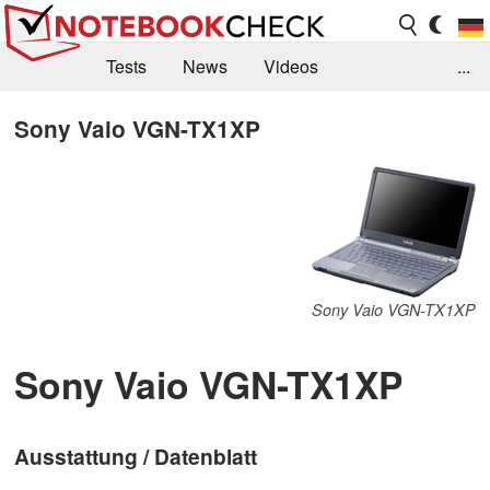
Tests
News
Videos
...
Benchmarks & Tech
Externe Tests
Sony Vaio VGN-TX1XP
Kaufberatung
Deals
Suche
Jobs
Forum
Sony Vaio VGN-TX1XP
Sony Vaio VGN-TX1XP
Ausstattung / Datenblatt