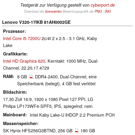
Testgerät zur Verfügung gestellt von
cyberport.de
Download der
lizensierten
Bewertungsgrafik als
PNG
/
SVG
Lenovo V320-17IKB 81AH0002GE
Prozessor
Intel Core i5-7200U
2c/4t 2 x 2.5 - 3.1 GHz, Kaby
Lake
Grafikkarte
Intel HD Graphics 620
, Kerntakt: 1000 MHz, Dual-
Channel, 22.20.17.4729
RAM
8 GB
, DDR4-2400, Dual-Channel, eine
Speicherbank (belegt), 4 GB fest verlötet
Bildschirm
17.30 Zoll 16:9, 1920 x 1080 Pixel 127 PPI, LG
Philips LP173WF4-SPF5, IPS, spiegelnd: nein
Mainboard
Intel Kaby Lake-U iHDCP 2.2 Premium PCH
Massenspeicher
SK Hynix HFS256G3BTND, 256 GB
, 180 GB