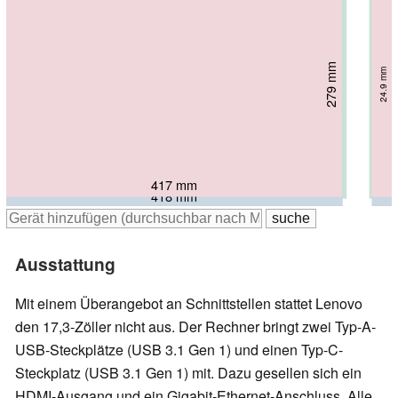
279 mm
279 mm
282 mm
24.9 mm
24.9 mm
293 mm
28 mm
24.9 mm
417 mm
417 mm
423 mm
418 mm
Ausstattung
Mit einem Überangebot an Schnittstellen stattet Lenovo
den 17,3-Zöller nicht aus. Der Rechner bringt zwei Typ-A-
USB-Steckplätze (USB 3.1 Gen 1) und einen Typ-C-
Steckplatz (USB 3.1 Gen 1) mit. Dazu gesellen sich ein
HDMI-Ausgang und ein Gigabit-Ethernet-Anschluss. Alle