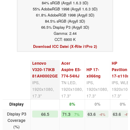
84% sRGB (Argyll 1.6.3 3D)
55% AdobeRGB 1998 (Argyll 1.6.3 3D)
61.8% AdobeRGB 1998 (Argyll 3D)
84.5% sRGB (Argyll 3D)
66.5% Display P3 (Argyll 3D)
Gamma: 2.44
CCT: 6900 K
Download ICC Datei (X-Rite i1Pro 2)
Lenovo
Acer
HP
V320-17IKB
Aspire E5-
HP 17-
Pavilion
81AH0002GE
774-54HJ
x066ng
17-x110n
IPS,
TN LED,
IPS,
IPS, WLE
1920x1080,
1920x1080,
1920x1080,
1920x108
17.3"
17.3"
17.3"
17.3"
Display
8%
0%
0%
Display P3
66.5
71.3
63.6
63.6
7%
-4%
-4
Coverage
(%)