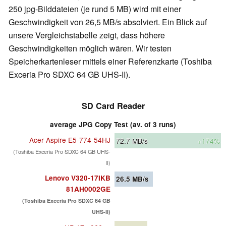
250 jpg-Bilddateien (je rund 5 MB) wird mit einer
Geschwindigkeit von 26,5 MB/s absolviert. Ein Blick auf
unsere Vergleichstabelle zeigt, dass höhere
Geschwindigkeiten möglich wären. Wir testen
Speicherkartenleser mittels einer Referenzkarte (Toshiba
Exceria Pro SDXC 64 GB UHS-II).
SD Card Reader
average JPG Copy Test (av. of 3 runs)
Acer Aspire E5-774-54HJ
72.7
MB/s
+174%
(Toshiba Exceria Pro SDXC 64 GB UHS-
II)
Lenovo V320-17IKB
26.5
MB/s
81AH0002GE
(Toshiba Exceria Pro SDXC 64 GB
UHS-II)