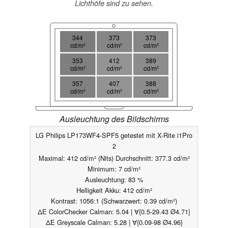
Lichthöfe sind zu sehen.
344
373
373
cd/m²
cd/m²
cd/m²
353
412
389
cd/m²
cd/m²
cd/m²
357
407
388
cd/m²
cd/m²
cd/m²
Ausleuchtung des Bildschirms
LG Philips LP173WF4-SPF5 getestet mit X-Rite i1Pro
2
Maximal: 412 cd/m² (Nits) Durchschnitt: 377.3 cd/m²
Minimum: 7 cd/m²
Ausleuchtung: 83 %
Helligkeit Akku: 412 cd/m²
Kontrast: 1056:1 (Schwarzwert: 0.39 cd/m²)
ΔE ColorChecker Calman: 5.04 | ∀{0.5-29.43 Ø4.71}
ΔE Greyscale Calman: 5.28 | ∀{0.09-98 Ø4.96}