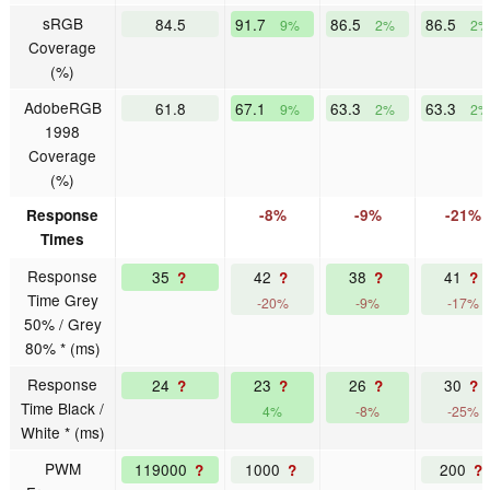
sRGB
84.5
91.7
86.5
86.5
9%
2%
2%
Coverage
(%)
AdobeRGB
61.8
67.1
63.3
63.3
9%
2%
2%
1998
Coverage
(%)
Response
-8%
-9%
-21%
Times
Response
35
42
38
41
?
?
?
?
Time Grey
-20%
-9%
-17%
50% / Grey
80% * (ms)
Response
24
23
26
30
?
?
?
?
Time Black /
4%
-8%
-25%
White * (ms)
PWM
119000
1000
200
?
?
?