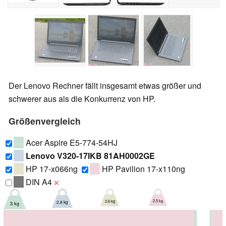
Der Lenovo Rechner fällt insgesamt etwas größer und
schwerer aus als die Konkurrenz von HP.
Größenvergleich
Acer Aspire E5-774-54HJ
Lenovo V320-17IKB 81AH0002GE
HP 17-x066ng
HP Pavilion 17-x110ng
DIN A4
❌
2.5 kg
2.6 kg
2.8 kg
3 kg