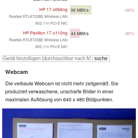
HP 17-x066ng
96
MBit/s
-66%
Realtek RTL8723BE Wireless LAN
802.11n PCI-E NIC
HP Pavilion 17-x110ng
44
MBit/s
-85%
Realtek RTL8723BE Wireless LAN
802.11n PCI-E NIC
Webcam
Die verbaute Webcam ist nicht mehr zeitgemäß. Sie
produziert verwaschene, unscharfe Bilder in einer
maximalen Auflösung von 640 x 480 Bildpunkten.