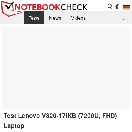
Tests
News
Videos
...
Benchmarks & Tech
Externe Tests
Kaufberatung
Deals
Suche
Jobs
Forum
Test Lenovo V320-17IKB (7200U, FHD)
Laptop