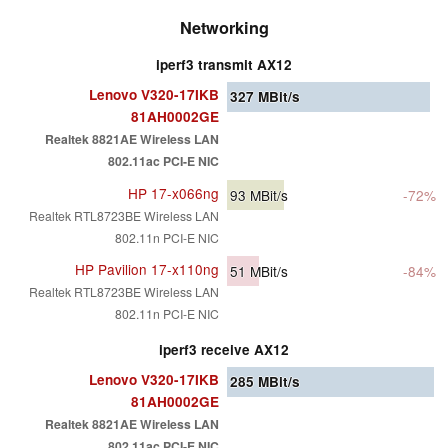
Networking
iperf3 transmit AX12
Lenovo V320-17IKB
327
MBit/s
81AH0002GE
Realtek 8821AE Wireless LAN
802.11ac PCI-E NIC
HP 17-x066ng
93
MBit/s
-72%
Realtek RTL8723BE Wireless LAN
802.11n PCI-E NIC
HP Pavilion 17-x110ng
51
MBit/s
-84%
Realtek RTL8723BE Wireless LAN
802.11n PCI-E NIC
iperf3 receive AX12
Lenovo V320-17IKB
285
MBit/s
81AH0002GE
Realtek 8821AE Wireless LAN
802.11ac PCI-E NIC