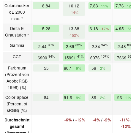
Colorchecker
8.84
10.12
7.83
7.76
11%
12
dE 2000
-14%
max. *
Delta E
5.28
13.38
6.18
4.95
-17%
6%
Graustufen *
-153%
Gamma
90%
82%
94%
89
2.44
2.69
2.34
2.48
CCT
94%
41%
107%
85
6900
15991
6076
7669
Farbraum
55
60.1
56
9%
2%
(Prozent von
AdobeRGB
1998) (%)
Color Space
84
91.6
86
93
9%
2%
11%
(Percent of
sRGB) (%)
Durchschnitt
-6%
/
-12%
-4%
/
-2%
-11%
/
gesamt
-12%
(Programm /