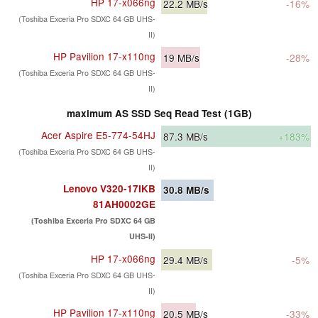
HP 17-x066ng
22.2
MB/s
-16%
(Toshiba Exceria Pro SDXC 64 GB UHS-
II)
HP Pavilion 17-x110ng
19
MB/s
-28%
(Toshiba Exceria Pro SDXC 64 GB UHS-
II)
maximum AS SSD Seq Read Test (1GB)
Acer Aspire E5-774-54HJ
87.3
MB/s
+183%
(Toshiba Exceria Pro SDXC 64 GB UHS-
II)
Lenovo V320-17IKB
30.8
MB/s
81AH0002GE
(Toshiba Exceria Pro SDXC 64 GB
UHS-II)
HP 17-x066ng
29.4
MB/s
-5%
(Toshiba Exceria Pro SDXC 64 GB UHS-
II)
HP Pavilion 17-x110ng
20.5
MB/s
-33%