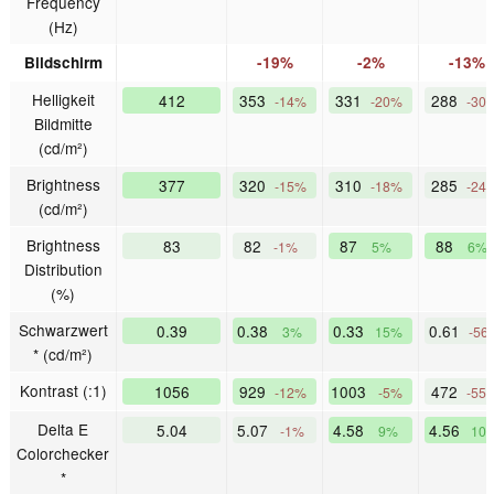
Frequency
(Hz)
Bildschirm
-19%
-2%
-13%
Helligkeit
412
353
331
288
-14%
-20%
-30
Bildmitte
(cd/m²)
Brightness
377
320
310
285
-15%
-18%
-24
(cd/m²)
Brightness
83
82
87
88
-1%
5%
6%
Distribution
(%)
Schwarzwert
0.39
0.38
0.33
0.61
3%
15%
-56
* (cd/m²)
Kontrast (:1)
1056
929
1003
472
-12%
-5%
-55
Delta E
5.04
5.07
4.58
4.56
-1%
9%
10
Colorchecker
*