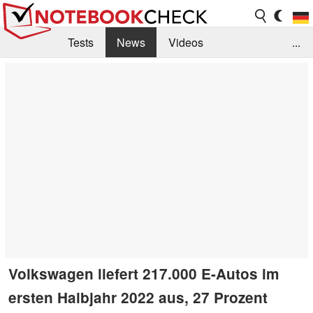
Tests
News
Videos
...
Benchmarks & Tech
Externe Tests
Kaufberatung
Deals
Suche
Jobs
Forum
Volkswagen liefert 217.000 E-Autos im
ersten Halbjahr 2022 aus, 27 Prozent