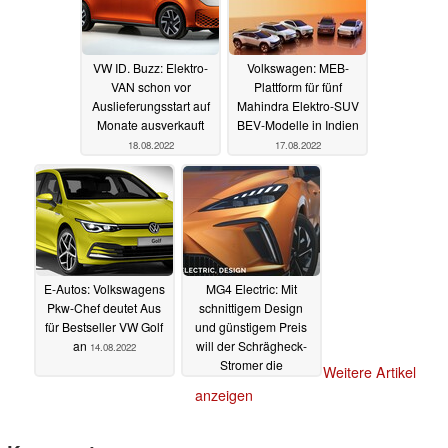
VW ID. Buzz: Elektro-
Volkswagen: MEB-
VAN schon vor
Plattform für fünf
Auslieferungsstart auf
Mahindra Elektro-SUV
Monate ausverkauft
BEV-Modelle in Indien
18.08.2022
17.08.2022
E-Autos: Volkswagens
MG4 Electric: Mit
Pkw-Chef deutet Aus
schnittigem Design
für Bestseller VW Golf
und günstigem Preis
an
will der Schrägheck-
14.08.2022
Stromer die
Weitere Artikel
Kompaktklasse
anzeigen
aufmischen
09.08.2022