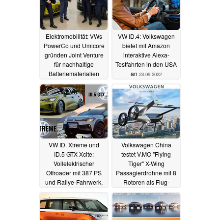
Elektromobilität: VWs
VW ID.4: Volkswagen
PowerCo und Umicore
bietet mit Amazon
gründen Joint Venture
interaktive Alexa-
für nachhaltige
Testfahrten in den USA
Batteriematerialien
an
23.09.2022
28.09.2022
VW ID. Xtreme und
Volkswagen China
ID.5 GTX Xcite:
testet V.MO "Flying
Vollelektrischer
Tiger" X-Wing
Offroader mit 387 PS
Passagierdrohne mit 8
und Rallye-Fahrwerk,
Rotoren als Flug-
aufgemotzter ID.5 GTX
Shuttle und Luft-Taxi
09.09.2022
23.08.2022