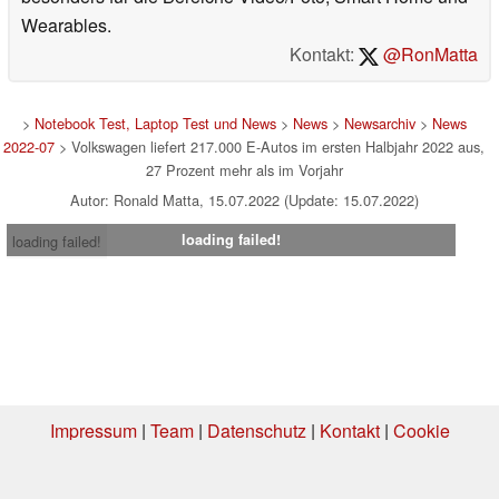
Wearables.
Kontakt:
@RonMatta
>
Notebook Test, Laptop Test und News
>
News
>
Newsarchiv
>
News
2022-07
> Volkswagen liefert 217.000 E-Autos im ersten Halbjahr 2022 aus,
27 Prozent mehr als im Vorjahr
Autor: Ronald Matta, 15.07.2022 (Update: 15.07.2022)
loading failed!
loading failed!
Impressum
|
Team
|
Datenschutz
|
Kontakt
|
Cookie
Einstellungen
| 05.08.2026 20:34
* Beim Kauf über einen Affiliate-Link kann Notebookcheck eine Vergütung