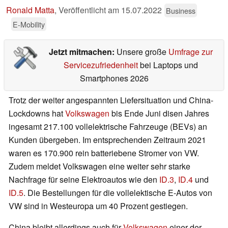
Ronald Matta
,
Veröffentlicht am
15.07.2022
Business
E-Mobility
Jetzt mitmachen:
Unsere große
Umfrage zur
Servicezufriedenheit
bei Laptops und
Smartphones 2026
Trotz der weiter angespannten Liefersituation und China-
Lockdowns hat
Volkswagen
bis Ende Juni disen Jahres
ingesamt 217.100 vollelektrische Fahrzeuge (BEVs) an
Kunden übergeben. Im entsprechenden Zeitraum 2021
waren es 170.900 rein batteriebene Stromer von VW.
Zudem meldet Volkswagen eine weiter sehr starke
Nachfrage für seine Elektroautos wie den
ID.3
,
ID.4
und
ID.5
. Die Bestellungen für die vollelektische E-Autos von
VW sind in Westeuropa um 40 Prozent gestiegen.
China bleibt allerdings auch für
Volkswagen
einer der