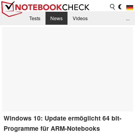
Tests
News
Videos
...
Benchmarks & Tech
Externe Tests
Kaufberatung
Deals
Suche
Jobs
Forum
Windows 10: Update ermöglicht 64 bit-
Programme für ARM-Notebooks