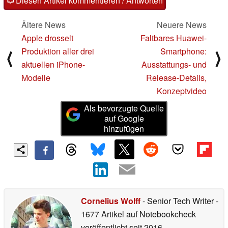
Diesen Artikel kommentieren / Antworten
Ältere News
Neuere News
Apple drosselt
Faltbares Huawei-
Produktion aller drei
Smartphone:
⟨
⟩
aktuellen iPhone-
Ausstattungs- und
Modelle
Release-Details,
Konzeptvideo
Als bevorzugte Quelle
auf Google
hinzufügen
Cornelius Wolff
- Senior Tech Writer
-
1677 Artikel auf Notebookcheck
veröffentlicht
seit 2016