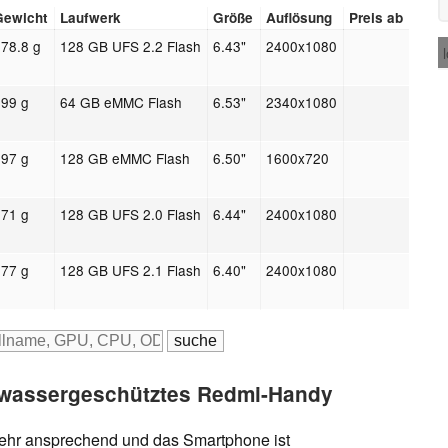
Gewicht
Laufwerk
Größe
Auflösung
Preis ab
78.8 g
128 GB UFS 2.2 Flash
6.43"
2400x1080
199 g
64 GB eMMC Flash
6.53"
2340x1080
197 g
128 GB eMMC Flash
6.50"
1600x720
171 g
128 GB UFS 2.0 Flash
6.44"
2400x1080
177 g
128 GB UFS 2.1 Flash
6.40"
2400x1080
itwassergeschütztes Redmi-Handy
ehr ansprechend und das Smartphone ist