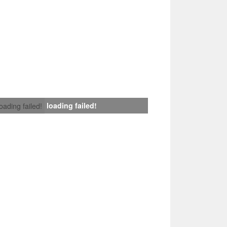
loading failed!
loading failed!