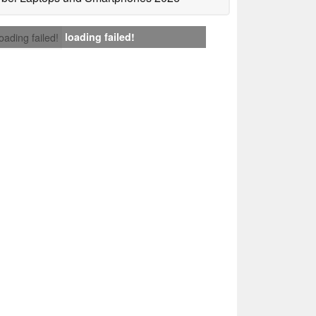
loading failed!
loading failed!