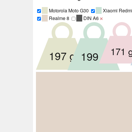
Motorola Moto G30
Xiaomi Redmi
Realme 8
DIN A6
❌
171 
197 g
199 g