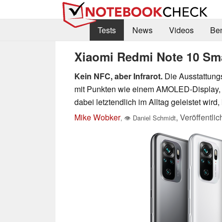
Tests
News
Videos
Be
Xiaomi Redmi Note 10 Smar
Kein NFC, aber Infrarot.
Die Ausstattungs
mit Punkten wie einem AMOLED-Display, 
dabei letztendlich im Alltag geleistet wird
Mike Wobker
,
Veröffentli
,
👁
Daniel Schmidt