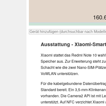
160.
161
160.
16
162
Ausstattung - Xiaomi-Smart
Xiaomi stattet das Redmi Note 10 wah
Speicher aus. Zur Erweiterung steht zu
Schacht wie die zwei Nano-SIM-Plätze
VoWLAN unterstützen.
Für die kabelgebundene Datenübertra
Standard bereit. Ein 3,5-mm-Klinkenans
vorhanden. Die Camera2 API ist mit L
unterstützt. Auf NFC verzichtet Xiaomi 