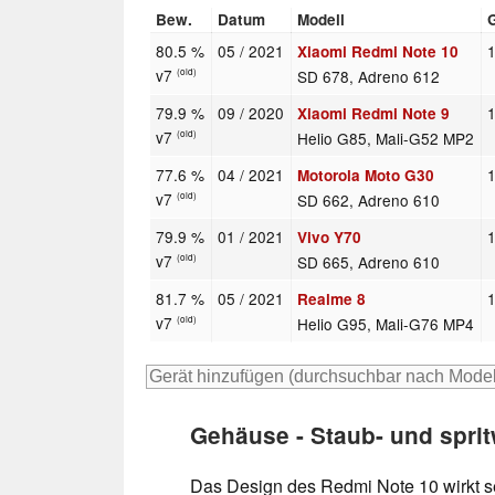
Bew.
Datum
Modell
80.5 %
05 / 2021
1
Xiaomi Redmi Note 10
v7
SD 678, Adreno 612
(old)
79.9 %
09 / 2020
Xiaomi Redmi Note 9
v7
Helio G85, Mali-G52 MP2
(old)
77.6 %
04 / 2021
Motorola Moto G30
v7
SD 662, Adreno 610
(old)
79.9 %
01 / 2021
Vivo Y70
v7
SD 665, Adreno 610
(old)
81.7 %
05 / 2021
Realme 8
v7
Helio G95, Mali-G76 MP4
(old)
Gehäuse - Staub- und spr
Das Design des Redmi Note 10 wirkt s