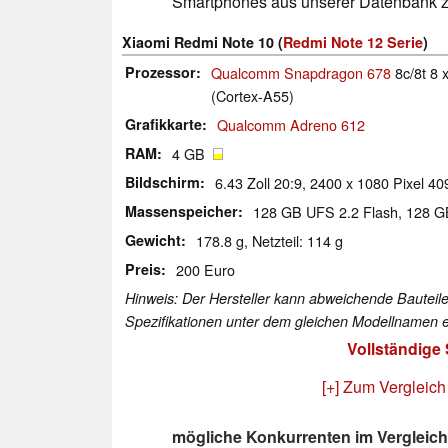
Smartphones aus unserer Datenbank z
Xiaomi Redmi Note 10 (
Redmi Note 12 Serie
)
Prozessor
Qualcomm Snapdragon 678
8c/8t 8 
(Cortex-A55)
Grafikkarte
Qualcomm Adreno 612
RAM
4 GB
Bildschirm
6.43 Zoll 20:9, 2400 x 1080 Pixel 4
Massenspeicher
128 GB UFS 2.2 Flash, 128 
Gewicht
178.8 g, Netzteil: 114 g
Preis
200 Euro
Hinweis: Der Hersteller kann abweichende Bauteile
Spezifikationen unter dem gleichen Modellnamen e
Vollständige
[+] Zum Vergleich
mögliche Konkurrenten im Vergleich