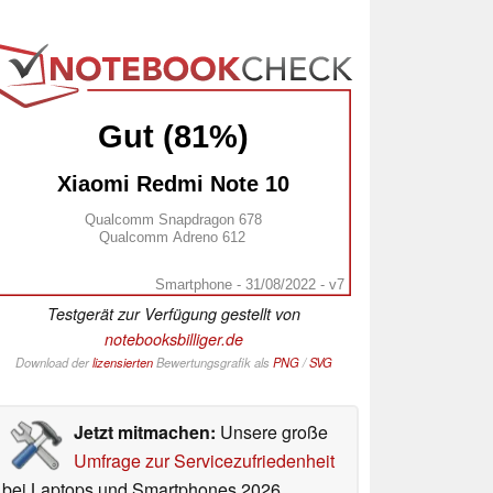
Gut (81%)
Xiaomi Redmi Note 10
Qualcomm Snapdragon 678
Qualcomm Adreno 612
Smartphone - 31/08/2022 - v7
Testgerät zur Verfügung gestellt von
notebooksbilliger.de
Download der
lizensierten
Bewertungsgrafik als
PNG
/
SVG
Jetzt mitmachen:
Unsere große
Umfrage zur Servicezufriedenheit
bei Laptops und Smartphones 2026