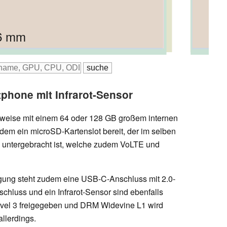
6 mm
 mm
46 mm
5 mm
.3 mm
phone mit Infrarot-Sensor
lweise mit einem 64 oder 128 GB großem internen
dem ein microSD-Kartenslot bereit, der im selben
 untergebracht ist, welche zudem VoLTE und
gung steht zudem eine USB-C-Anschluss mit 2.0-
chluss und ein Infrarot-Sensor sind ebenfalls
evel 3 freigegeben und DRM Widevine L1 wird
allerdings.