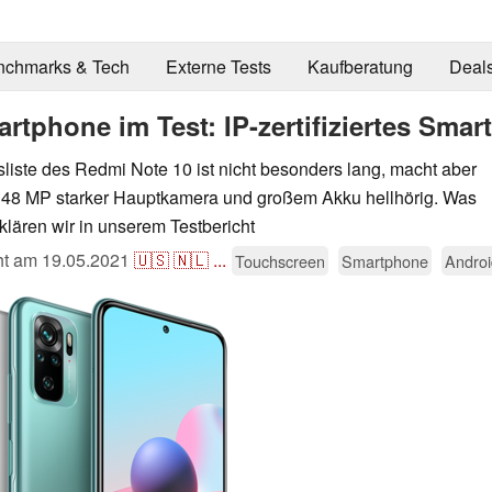
nchmarks & Tech
Externe Tests
Kaufberatung
Deal
tphone im Test: IP-zertifiziertes Smar
liste des Redmi Note 10 ist nicht besonders lang, macht aber
48 MP starker Hauptkamera und großem Akku hellhörig. Was
, klären wir in unserem Testbericht
cht am
19.05.2021
🇺🇸
🇳🇱
...
Touchscreen
Smartphone
Androi