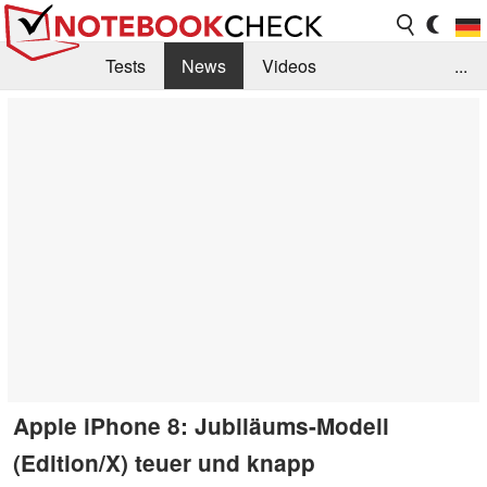
Tests
News
Videos
...
Benchmarks & Tech
Externe Tests
Kaufberatung
Deals
Suche
Jobs
Forum
Apple iPhone 8: Jubiläums-Modell
(Edition/X) teuer und knapp