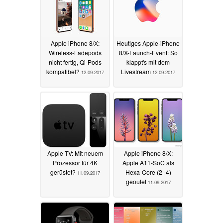
Apple iPhone 8/X:
Heutiges Apple-iPhone
Wireless-Ladepods
8/X-Launch-Event: So
nicht fertig, Qi-Pods
klappt's mit dem
kompatibel?
Livestream
12.09.2017
12.09.2017
Apple TV: Mit neuem
Apple iPhone 8/X:
Prozessor für 4K
Apple A11-SoC als
gerüstet?
Hexa-Core (2+4)
11.09.2017
geoutet
11.09.2017