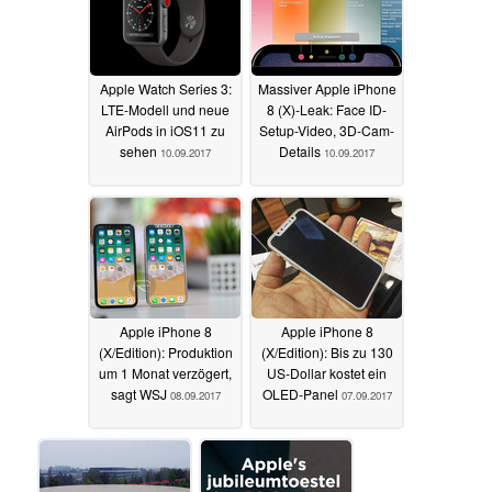
Apple Watch Series 3:
Massiver Apple iPhone
LTE-Modell und neue
8 (X)-Leak: Face ID-
AirPods in iOS11 zu
Setup-Video, 3D-Cam-
sehen
Details
10.09.2017
10.09.2017
Apple iPhone 8
Apple iPhone 8
(X/Edition): Produktion
(X/Edition): Bis zu 130
um 1 Monat verzögert,
US-Dollar kostet ein
sagt WSJ
OLED-Panel
08.09.2017
07.09.2017