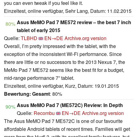
you can even tweak if you feel like it.
Einzeltest, online verfügbar, Sehr Lang, Datum: 11.02.2015
Asus MeMO Pad 7 ME572 review – the best 7 inch
80%
tablet of early 2015
Quelle:
TLBHD
EN→DE
Archive.org version
Overall, I’m pretty impressed with the tablet, with the
exception of the inconsistent Wi-Fi performance. Since
there are little or no successors to the 2013 Nexus 7, the
MeMo Pad 7 ME572 seems like the best fit for a budget,
mid-range performance 7” tablet.
Einzeltest, online verfügbar, Kurz, Datum: 19.01.2015
Bewertung:
Gesamt
: 80%
Asus MeMO Pad 7 (ME572C) Review: In Depth
90%
Quelle:
Recombu
EN→DE
Archive.org version
The Asus MeMO Pad 7 ME572C is one of our favourite
affordable Android tablets of recent times. Families will get
more from the Hudl 2, with its excellent family features, but