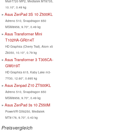
Mali-T720 MP2, Mediatek MT8735,
10.10", 0.49 kg
Asus ZenPad 3S 10 Z500KL
Adreno 510, Snapdragon 650
MSM8956, 9.70", 0.49 kg
Asus Transformer Mini
T102HA-GR014T
HD Graphics (Cherry Trail), Atom x5
Z8350, 10.10", 0.79 kg
Asus Transformer 3 T305CA-
GW019T
HD Graphics 615, Kaby Lake m3-
7Y30, 12.60", 0.695 kg
Asus Zenpad Z10 ZT500KL
Adreno 510, Snapdragon 650
MSM8956, 9.70", 0.49 kg
Asus ZenPad 3s 10 Z550M
PowerVR GX6250, Mediatek
MT8176, 9.70", 0.43 kg
Preisvergleich