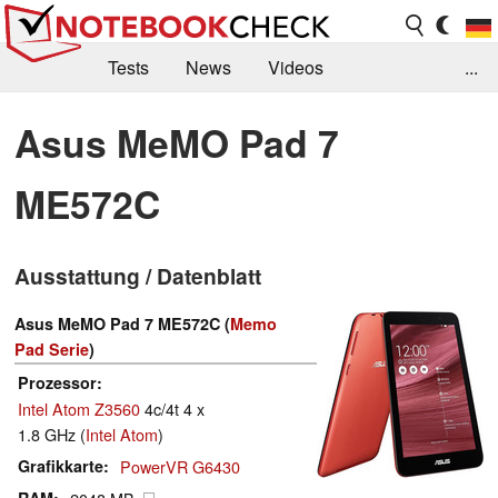
Tests
News
Videos
...
Benchmarks & Tech
Externe Tests
Asus MeMO Pad 7
Kaufberatung
Deals
Suche
Jobs
ME572C
Forum
Ausstattung / Datenblatt
Asus MeMO Pad 7 ME572C (
Memo
Pad Serie
)
Prozessor
Intel Atom Z3560
4c/4t 4 x
1.8 GHz (
Intel Atom
)
Grafikkarte
PowerVR G6430