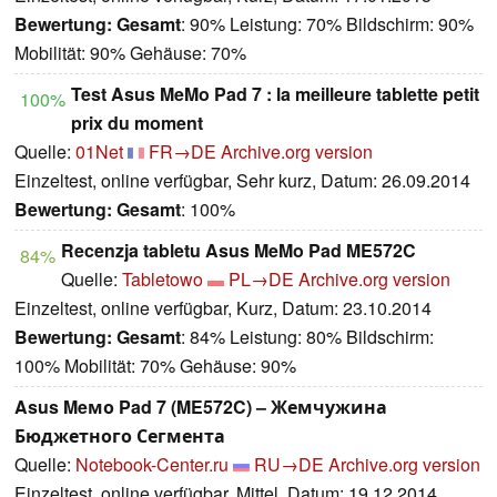
Bewertung:
Gesamt
: 90% Leistung: 70% Bildschirm: 90%
Mobilität: 90% Gehäuse: 70%
Test Asus MeMo Pad 7 : la meilleure tablette petit
100%
prix du moment
Quelle:
01Net
FR→DE
Archive.org version
Einzeltest, online verfügbar, Sehr kurz, Datum: 26.09.2014
Bewertung:
Gesamt
: 100%
Recenzja tabletu Asus MeMo Pad ME572C
84%
Quelle:
Tabletowo
PL→DE
Archive.org version
Einzeltest, online verfügbar, Kurz, Datum: 23.10.2014
Bewertung:
Gesamt
: 84% Leistung: 80% Bildschirm:
100% Mobilität: 70% Gehäuse: 90%
Asus Meмо Pad 7 (ME572C) – Жемчужина
Бюджетного Сегмента
Quelle:
Notebook-Center.ru
RU→DE
Archive.org version
Einzeltest, online verfügbar, Mittel, Datum: 19.12.2014