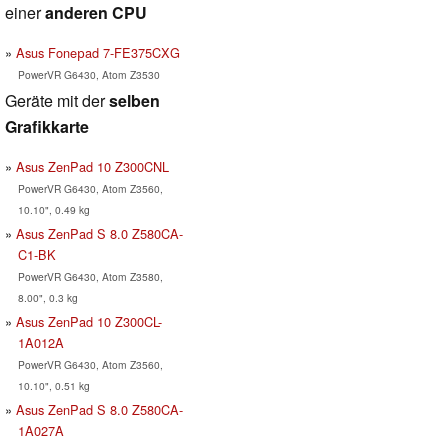
einer
anderen CPU
Asus Foneрad 7-FE375CXG
PowerVR G6430, Atom Z3530
Geräte mit der
selben
Grafikkarte
Asus ZenPad 10 Z300CNL
PowerVR G6430, Atom Z3560,
10.10", 0.49 kg
Asus ZenPad S 8.0 Z580CA-
C1-BK
PowerVR G6430, Atom Z3580,
8.00", 0.3 kg
Asus ZenPad 10 Z300CL-
1A012A
PowerVR G6430, Atom Z3560,
10.10", 0.51 kg
Asus ZenPad S 8.0 Z580CA-
1A027A