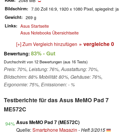
RAM
2048 MB
Bildschirm
7.00 Zoll 16:9, 1920 x 1080 Pixel, spiegelnd: ja
Gewicht
269 g
Links
Asus Startseite
Asus Notebooks Übersichtseite
» vergleiche
0
[+] Zum Vergleich hinzufügen
83%
- Gut
Bewertung:
Durchschnitt von
12
Bewertungen (aus
16
Tests)
Preis: 70%, Leistung: 76%, Ausstattung: 70%,
Bildschirm: 88% Mobilität: 80%, Gehäuse: 76%,
Ergonomie: 75%, Emissionen: - %
Testberichte für das Asus MeMO Pad 7
ME572C
Asus MeMO Pad 7 (ME572C)
94%
Quelle:
Smartphone Magazin
-
Heft 3/2015