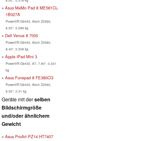
8.00", 0.316 kg
Asus MeMo Pad 8 ME581CL-
1B027A
PowerVR G6430, Atom Z3560,
8.00", 0.299 kg
Dell Venue 8 7000
PowerVR G6430, Atom Z3580,
8.40", 0.308 kg
Apple iPad Mini 3
PowerVR G6430, A7, 7.90", 0.331
kg
Asus Fonepad 8 FE380CG
PowerVR G6430, Atom Z3560,
8.00", 0.31 kg
Geräte mit der
selben
Bildschirmgröße
und/oder ähnlichem
Gewicht
Asus ProArt PZ14 HT7407