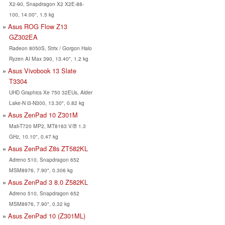
X2-90, Snapdragon X2 X2E-88-
100, 14.00", 1.5 kg
Asus ROG Flow Z13
GZ302EA
Radeon 8050S, Strix / Gorgon Halo
Ryzen AI Max 390, 13.40", 1.2 kg
Asus Vivobook 13 Slate
T3304
UHD Graphics Xe 750 32EUs, Alder
Lake-N i3-N300, 13.30", 0.82 kg
Asus ZenPad 10 Z301M
Mali-T720 MP2, MT8163 V/B 1.3
GHz, 10.10", 0.47 kg
Asus ZenPad Z8s ZT582KL
Adreno 510, Snapdragon 652
MSM8976, 7.90", 0.306 kg
Asus ZenPad 3 8.0 Z582KL
Adreno 510, Snapdragon 652
MSM8976, 7.90", 0.32 kg
Asus ZenPad 10 (Z301ML)