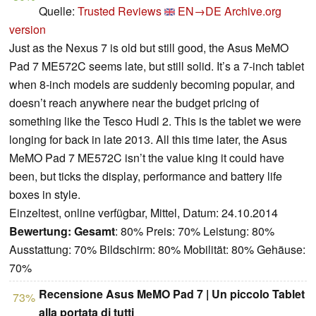
Quelle:
Trusted Reviews
EN→DE
Archive.org
version
Just as the Nexus 7 is old but still good, the Asus MeMO
Pad 7 ME572C seems late, but still solid. It’s a 7-inch tablet
when 8-inch models are suddenly becoming popular, and
doesn’t reach anywhere near the budget pricing of
something like the Tesco Hudl 2. This is the tablet we were
longing for back in late 2013. All this time later, the Asus
MeMO Pad 7 ME572C isn’t the value king it could have
been, but ticks the display, performance and battery life
boxes in style.
Einzeltest, online verfügbar, Mittel, Datum: 24.10.2014
Bewertung:
Gesamt
: 80% Preis: 70% Leistung: 80%
Ausstattung: 70% Bildschirm: 80% Mobilität: 80% Gehäuse:
70%
Recensione Asus MeMO Pad 7 | Un piccolo Tablet
73%
alla portata di tutti