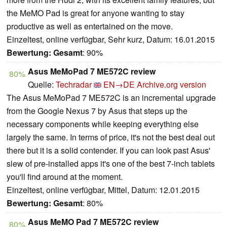
the MeMO Pad is great for anyone wanting to stay
productive as well as entertained on the move.
Einzeltest, online verfügbar, Sehr kurz, Datum: 16.01.2015
Bewertung:
Gesamt
: 90%
Asus MeMoPad 7 ME572C review
80%
Quelle:
Techradar
EN→DE
Archive.org version
The Asus MeMoPad 7 ME572C is an incremental upgrade
from the Google Nexus 7 by Asus that steps up the
necessary components while keeping everything else
largely the same. In terms of price, it's not the best deal out
there but it is a solid contender. If you can look past Asus'
slew of pre-installed apps it's one of the best 7-inch tablets
you'll find around at the moment.
Einzeltest, online verfügbar, Mittel, Datum: 12.01.2015
Bewertung:
Gesamt
: 80%
Asus MeMO Pad 7 ME572C review
80%