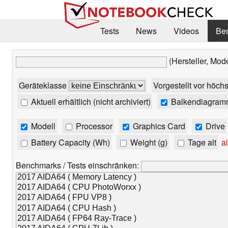
Tests
News
Videos
Be
(Hersteller, Mod
Geräteklasse
Vorgestellt vor höch
Aktuell erhältlich (nicht archiviert)
Balkendiagram
Modell
Processor
Graphics Card
Drive
Battery Capacity (Wh)
Weight (g)
Tage alt
al
Benchmarks / Tests einschränken: