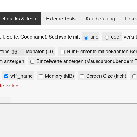
nchmarks & Tech
Externe Tests
Kaufberatung
Deal
ell, Serie, Codename), Suchworte mit
und
oder
verkn
stens
Monaten (>0)
Nur Elemente mit bekannten Be
m anzeigen
Einzelwerte anzeigen (Mauscursor über dem F
wifi_name
Memory (MB)
Screen Size (Inch)
le
,
keine