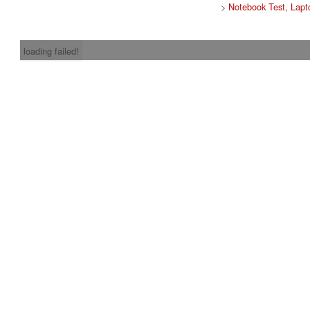
>
Notebook Test, Lapt
loading failed!