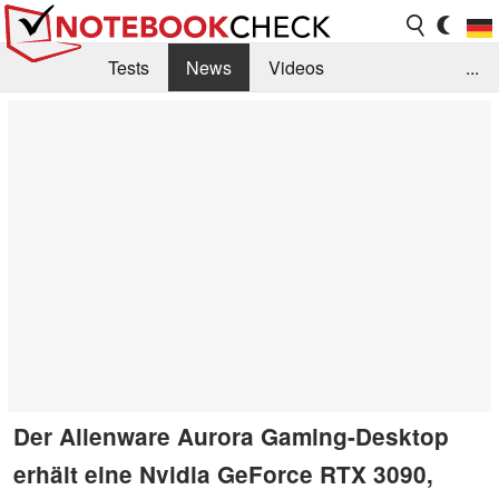
Tests
News
Videos
...
Benchmarks & Tech
Externe Tests
Kaufberatung
Deals
Suche
Jobs
Forum
Der Alienware Aurora Gaming-Desktop
erhält eine Nvidia GeForce RTX 3090,