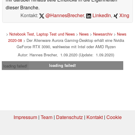
dieser Branche.
Kontakt:
@HannesBrecher
,
LinkedIn
,
Xing
>
Notebook Test, Laptop Test und News
>
News
>
Newsarchiv
>
News
2020-08
> Der Alienware Aurora Gaming-Desktop erhält eine Nvidia
GeForce RTX 3090, wahlweise mit Intel oder AMD Ryzen
Autor: Hannes Brecher, 1.09.2020 (Update: 1.09.2020)
loading failed!
loading failed!
Impressum
|
Team
|
Datenschutz
|
Kontakt
|
Cookie
Einstellungen
| 05.08.2026 12:46
* Beim Kauf über einen Affiliate-Link kann Notebookcheck eine Vergütung