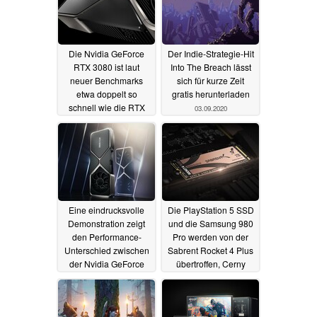
Die Nvidia GeForce
Der Indie-Strategie-Hit
RTX 3080 ist laut
Into The Breach lässt
neuer Benchmarks
sich für kurze Zeit
etwa doppelt so
gratis herunterladen
schnell wie die RTX
03.09.2020
2080
07.09.2020
Eine eindrucksvolle
Die PlayStation 5 SSD
Demonstration zeigt
und die Samsung 980
den Performance-
Pro werden von der
Unterschied zwischen
Sabrent Rocket 4 Plus
der Nvidia GeForce
übertroffen, Cerny
RTX 3080 und der RTX
empfiehlt mit dem Kauf
2080 Ti
zu warten
03.09.2020
03.09.2020