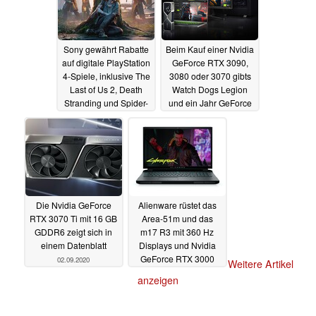
Sony gewährt Rabatte
Beim Kauf einer Nvidia
auf digitale PlayStation
GeForce RTX 3090,
4-Spiele, inklusive The
3080 oder 3070 gibts
Last of Us 2, Death
Watch Dogs Legion
Stranding und Spider-
und ein Jahr GeForce
Man
Now gratis
02.09.2020
02.09.2020
Die Nvidia GeForce
Alienware rüstet das
RTX 3070 Ti mit 16 GB
Area-51m und das
GDDR6 zeigt sich in
m17 R3 mit 360 Hz
einem Datenblatt
Displays und Nvidia
GeForce RTX 3000
02.09.2020
Weitere Artikel
GPUs auf
01.09.2020
anzeigen