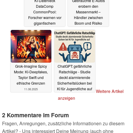
KI-Datenleck
Gebrauchte E-Autos
DataComp
erobern den
CommonPool:
Massenmarkt –
Forscher warnen vor
Händler zwischen
gigantischem
Boom und Risiko
Datenschutz-Skandal
12.08.2025
12.08.2025
Grok‑Imagine Spicy
ChatGPT: gefährliche
Mode: KI‑Deepfakes,
Ratschläge - Studie
Taylor Swift und
deckt alarmierende
ethische Grenzen
Sicherheitslücken bei
KI für Jugendliche auf
11.08.2025
Weitere Artikel
11.08.2025
anzeigen
2 Kommentare im Forum
Fragen, Anregungen, zusätzliche Informationen zu diesem
Artikel? - Uns interessiert Deine Meinung (auch ohne