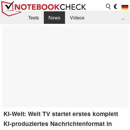
Tests
News
Videos
...
Benchmarks & Tech
Externe Tests
Kaufberatung
Deals
Suche
Jobs
Forum
KI-Welt: Welt TV startet erstes komplett
KI-produziertes Nachrichtenformat in