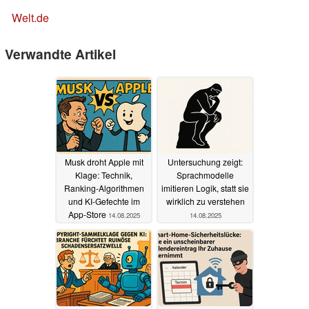
Welt.de
Verwandte Artikel
Musk droht Apple mit
Untersuchung zeigt:
Klage: Technik,
Sprachmodelle
Ranking-Algorithmen
imitieren Logik, statt sie
und KI-Gefechte im
wirklich zu verstehen
App-Store
14.08.2025
14.08.2025