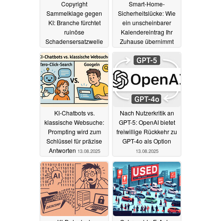
Copyright
Smart-Home-
Sammelklage gegen
Sicherheitslücke: Wie
KI: Branche fürchtet
ein unscheinbarer
ruinöse
Kalendereintrag Ihr
Schadensersatzwelle
Zuhause übernimmt
13.08.2025
13.08.2025
KI-Chatbots vs.
Nach Nutzerkritik an
klassische Websuche:
GPT-5: OpenAI bietet
Prompting wird zum
freiwillige Rückkehr zu
Schlüssel für präzise
GPT-4o als Option
Antworten
13.08.2025
13.08.2025