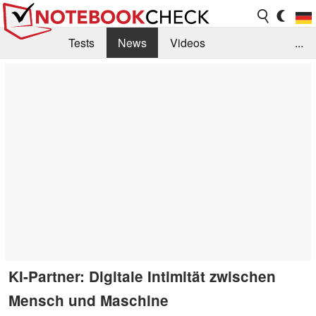
Tests
News
Videos
...
Benchmarks & Tech
Externe Tests
Kaufberatung
Deals
Suche
Jobs
Forum
KI-Partner: Digitale Intimität zwischen
Mensch und Maschine