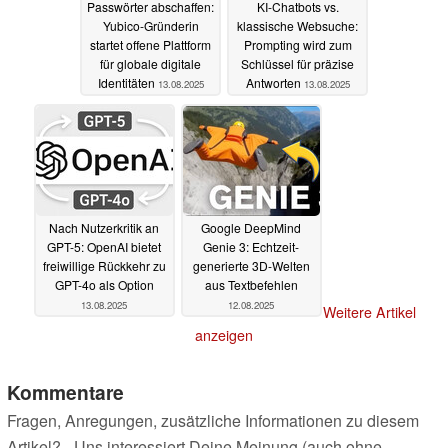
Passwörter abschaffen:
KI-Chatbots vs.
Yubico-Gründerin
klassische Websuche:
startet offene Plattform
Prompting wird zum
für globale digitale
Schlüssel für präzise
Identitäten
Antworten
13.08.2025
13.08.2025
Nach Nutzerkritik an
Google DeepMind
GPT-5: OpenAI bietet
Genie 3: Echtzeit-
freiwillige Rückkehr zu
generierte 3D-Welten
GPT-4o als Option
aus Textbefehlen
13.08.2025
12.08.2025
Weitere Artikel
anzeigen
Kommentare
Fragen, Anregungen, zusätzliche Informationen zu diesem
Artikel? - Uns interessiert Deine Meinung (auch ohne