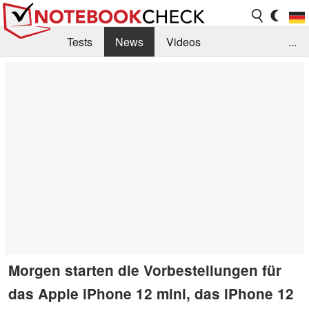
Tests
News
Videos
...
Benchmarks & Tech
Externe Tests
Kaufberatung
Deals
Suche
Jobs
Forum
Morgen starten die Vorbestellungen für
das Apple iPhone 12 mini, das iPhone 12