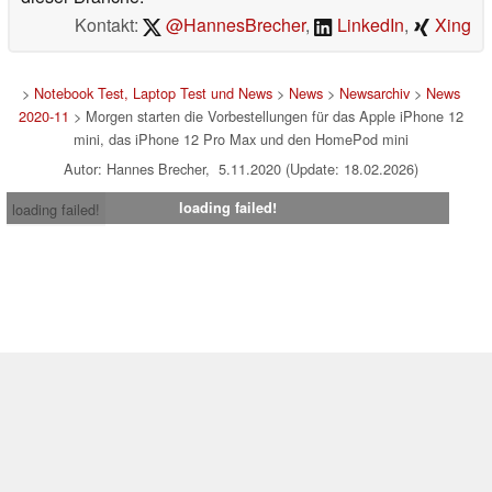
Kontakt:
@HannesBrecher
,
LinkedIn
,
Xing
>
Notebook Test, Laptop Test und News
>
News
>
Newsarchiv
>
News
2020-11
> Morgen starten die Vorbestellungen für das Apple iPhone 12
mini, das iPhone 12 Pro Max und den HomePod mini
Autor: Hannes Brecher, 5.11.2020 (Update: 18.02.2026)
loading failed!
loading failed!
Impressum
|
Team
|
Datenschutz
|
Kontakt
|
Cookie
Einstellungen
| 09.08.2026 00:42
* Beim Kauf über einen Affiliate-Link kann Notebookcheck eine Vergütung
erhalten. Vielen Dank für Ihre Unterstützung!.