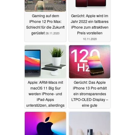
Gaming auf dem
Gerücht: Apple wird im
iPhone 12 Pro Max:
Jahr 2022 ein faltbares
Schlecht für die Zukunft
iPhone zum attraktiven
gerüstet
Preis vorstellen
28.11.2020
10.11.2020
Apple: ARM-Macs mit
Gerücht: Das Apple
macOS 11 Big Sur
iPhone 13 Pro erhält
werden iPhone- und
ein stromsparendes
iPad-Apps
LTPO-OLED-Display –
unterstützen, allerdings
eine gute
mit wichtigen
Voraussetzung für 120
Ausnahmen
Hz
10.11.2020
10.11.2020