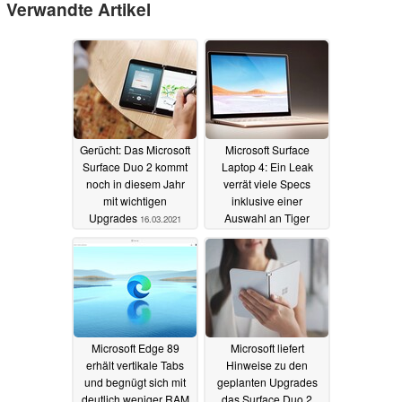
Verwandte Artikel
Gerücht: Das Microsoft
Microsoft Surface
Surface Duo 2 kommt
Laptop 4: Ein Leak
noch in diesem Jahr
verrät viele Specs
mit wichtigen
inklusive einer
Upgrades
Auswahl an Tiger
16.03.2021
Lake- und AMD Ryzen-
CPUs
08.03.2021
Microsoft Edge 89
Microsoft liefert
erhält vertikale Tabs
Hinweise zu den
und begnügt sich mit
geplanten Upgrades
deutlich weniger RAM
das Surface Duo 2