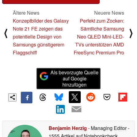
Ältere News
Neuere News
Konzeptbilder des Galaxy
Perfekt zum Zocken:
Note 21 FE zeigen das
Sämtliche Samsung
⟨
⟩
potentielle Design von
Neo QLED Mini-LED-
Samsungs günstigerem
TVs unterstützen AMD
Flaggschiff
FreeSync Premium Pro
Als bevorzugte Quelle
auf Google
hinzufügen
Benjamin Herzig
- Managing Editor
-
1555 Artikel auf Notebookcheck