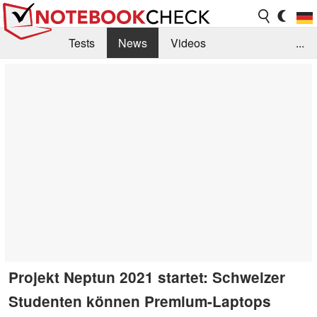
Tests
News
Videos
...
Benchmarks & Tech
Externe Tests
Kaufberatung
Deals
Suche
Jobs
Forum
Projekt Neptun 2021 startet: Schweizer
Studenten können Premium-Laptops