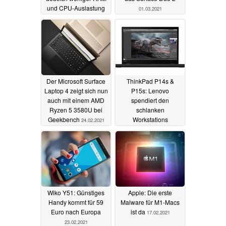
und CPU-Auslastung
01.03.2021
05.03.2021
Der Microsoft Surface
ThinkPad P14s &
Laptop 4 zeigt sich nun
P15s: Lenovo
auch mit einem AMD
spendiert den
Ryzen 5 3580U bei
schlanken
Geekbench
Workstations
24.02.2021
modernste
Prozessoren
23.02.2021
Wiko Y51: Günstiges
Apple: Die erste
Handy kommt für 59
Malware für M1-Macs
Euro nach Europa
ist da
17.02.2021
23.02.2021