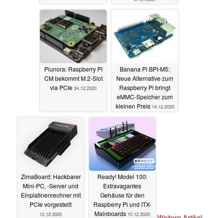
Piunora: Raspberry Pi
Banana Pi BPI-M5:
CM bekommt M.2-Slot
Neue Alternative zum
via PCIe
Raspberry Pi bringt
24.12.2020
eMMC-Speicher zum
kleinen Preis
14.12.2020
ZimaBoard: Hackbarer
Ready! Model 100:
Mini-PC, -Server und
Extravagantes
Einplatinenrechner mit
Gehäuse für den
PCIe vorgestellt
Raspberry Pi und ITX-
Mainboards
12.12.2020
10.12.2020
Weitere Artikel