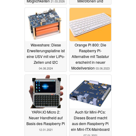
Möglichkeiten
Mikrofonen und
21.03.2026
zusätzlichen Ports
22.02.2026
Waveshare: Diese
Orange Pi 800: Die
Erweiterungsplatine ist
Raspberry Pi-
eine USV mit vier LiPo-
Alternative mit Tastatur
Zellen und I2C
erscheint in neuer
Modellversion
04.08.2024
03.06.2023
YARH.IO Micro 2:
Auch für Mini-PCs:
Neuer Handheld auf
Dieses Board macht
Basis des Raspberry Pi
aus dem Raspberry Pi
ein Mini-ITX-Mainboard
12.01.2021
07.01.2021