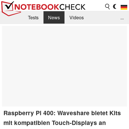
Tests
News
Videos
...
Benchmarks & Tech
Externe Tests
Kaufberatung
Deals
Suche
Jobs
Forum
Raspberry Pi 400: Waveshare bietet Kits
mit kompatiblen Touch-Displays an