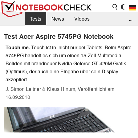
Tests
News
Videos
...
Benchmarks & Tech
Externe Tests
Test Acer Aspire 5745PG Notebook
Kaufberatung
Deals
Suche
Jobs
Touch me.
Touch ist in, nicht nur bei Tablets. Beim Aspire
5745PG handelt es sich um einen 15-Zoll Multimedia
Forum
Boliden mit brandneuer Nvidia Geforce GT 420M Grafik
(Optimus), der auch eine Eingabe über sein Display
akzeptiert.
J. Simon Leitner & Klaus Hinum,
Veröffentlicht am
16.09.2010