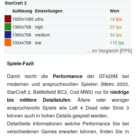
StarCraft 2
Auflösung
Einstellungen
Wert
1920x1080
ultra
14 fps
1360x768
high
25 fps
1360x768
medium
34 fps
1024x768
low
112 fps
... im Vergleich [FPS]
Spiele-Fazit
Damit reicht die
Performance
der GT420M bei
modernen und anspruchsvollen Spielen (Metro 2033,
StarCraft 2, Batttlefield BC2, Cod MW2) nur für
niedrige
bis mittlere Detailstufen
. Ältere oder weniger
anspruchsvolle Spiele wie Left 4 Dead oder Sims 3
können auch in hohen Details gespielt werden.
Detaillierte Informationen welche Performance Sie bei
verschiedenen Games erwarten können, finden Sie in