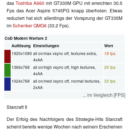
das
Toshiba A660
mit GT330M GPU mit erreichten 30.5
Fps das Acer Aspire 5745PG knapp überholen. Etwas
reduziert hat sich allerdings der Vorsprung der GT335M
im
Schenker QMG6
(33.2 Fps).
CoD Modern Warfare 2
Auflösung
Einstellungen
Wert
1920x1080
all on/max vsync off, textures extra,
18 fps
4xAA
1366x768
all on/high vsync off, high textures,
29 fps
4xAA
1024x768
all on/med vsync off, normal textures,
33 fps
2xAA
... im Vergleich [FPS]
Starcraft II
Der Erfolg des Nachfolgers des Strategie-Hits Starcraft
scheint bereits wenige Wochen nach seinem Erscheinen