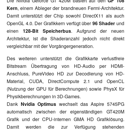
Die Nvidia Geforce GT 420M basiert auf den
GF 108
Kern
, einem Ableger der brandneuen Fermi-Architektur.
Damit unterstützt der Chip sowohl DirectX11 als auch
OpenGL 4.0. Der Grafikkern verfügt über
96 Shader
und
einen
128-Bit Speicherbus
. Aufgrund der neuen
Architektur, ist die Shaderanzahl jedoch nicht direkt
vergleichbar mit der Vorgängergeneration.
Des weiteren unterstützt die Grafikkarte verlustfreie
Bitstream Übertragung von HD-Audio per HDMI-
Anschluss, PureVideo HD zur Decodierung von HD-
Material, CUDA, DirectCompute 2.1 und OpenCL
(Nutzung der GPU für Berechnungen) sowie PhysX für
Physikberechnungen in 3D-Games.
Dank
Nvidia Optimus
wechselt das Aspire 5745PG
automatisch zwischen der eigenständigen GT420M
Grafik und der CPU-internen GMA HD Grafiklösung.
Damit werden die zur Verfügung stehenden