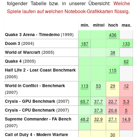
folgender Tabelle bzw. in unserer Übersicht:
Welche
Spiele laufen auf welchen Notebook-Grafikkarten flüssig
.
min.
mittel
hoch
max.
Quake 3 Arena - Timedemo
(1999)
436
Doom 3
(2004)
187
133
World of Warcraft
(2005)
38
Quake 4
(2005)
62
Half Life 2 - Lost Coast Benchmark
115
(2005)
World in Conflict - Benchmark
113
53
29
12
(2007)
Crysis - GPU Benchmark
(2007)
65.7
37.7
22.7
5.3
Crysis - CPU Benchmark
(2007)
37.3
20.6
5
Supreme Commander - FA Bench
48.2
32.9
27.1
14.9
(2007)
Call of Duty 4 - Modern Warfare
30