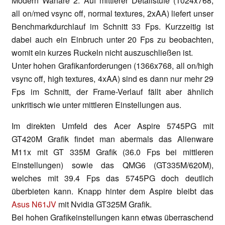
Modern Warfare 2. Auf mittlerer Detailstufe (1024x768,
all on/med vsync off, normal textures, 2xAA) liefert unser
Benchmarkdurchlauf im Schnitt 33 Fps. Kurzzeitig ist
dabei auch ein Einbruch unter 20 Fps zu beobachten,
womit ein kurzes Ruckeln nicht auszuschließen ist.
Unter hohen Grafikanforderungen (1366x768, all on/high
vsync off, high textures, 4xAA) sind es dann nur mehr 29
Fps im Schnitt, der Frame-Verlauf fällt aber ähnlich
unkritisch wie unter mittleren Einstellungen aus.
Im direkten Umfeld des Acer Aspire 5745PG mit
GT420M Grafik findet man abermals das Alienware
M11x mit GT 335M Grafik (36.0 Fps bei mittleren
Einstellungen) sowie das QMG6 (GT335M/620M),
welches mit 39.4 Fps das 5745PG doch deutlich
überbieten kann. Knapp hinter dem Aspire bleibt das
Asus N61JV
mit Nvidia GT325M Grafik.
Bei hohen Grafikeinstellungen kann etwas überraschend