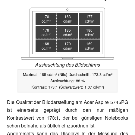
170
163
177
cd/m²
cd/m²
cd/m²
178
185
180
cd/m²
cd/m²
cd/m²
168
170
169
cd/m²
cd/m²
cd/m²
Ausleuchtung des Bildschirms
Maximal: 185 cd/m² (Nits) Durchschnitt: 173.3 cd/m²
Ausleuchtung: 88 %
Kontrast: 173:1 (Schwarzwert: 1.07 cd/m²)
Die Qualität der Bilddarstellung am Acer Aspire 5745PG
ist einerseits geprägt durch den nur mäßigen
Kontrastwert von 173:1, der bei günstigen Notebooks
schon beinahe als üblich einzuordnen ist.
Andererseits kann das Displays in der Messung des