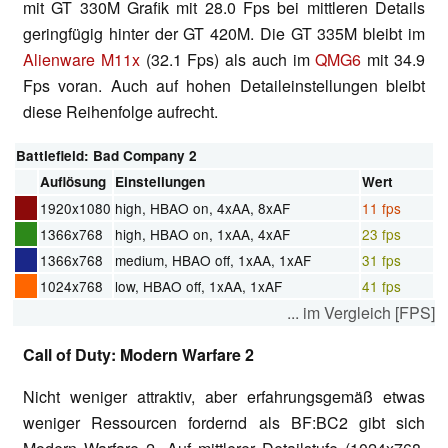
mit GT 330M Grafik mit 28.0 Fps bei mittleren Details
geringfügig hinter der GT 420M. Die GT 335M bleibt im
Alienware M11x
(32.1 Fps) als auch im
QMG6
mit 34.9
Fps voran. Auch auf hohen Detaileinstellungen bleibt
diese Reihenfolge aufrecht.
Battlefield: Bad Company 2
Auflösung
Einstellungen
Wert
1920x1080
high, HBAO on, 4xAA, 8xAF
11 fps
1366x768
high, HBAO on, 1xAA, 4xAF
23 fps
1366x768
medium, HBAO off, 1xAA, 1xAF
31 fps
1024x768
low, HBAO off, 1xAA, 1xAF
41 fps
... im Vergleich [FPS]
Call of Duty: Modern Warfare 2
Nicht weniger attraktiv, aber erfahrungsgemäß etwas
weniger Ressourcen fordernd als BF:BC2 gibt sich