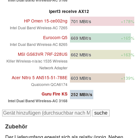
iperf3 receive AX12
HP Omen 15-ce002ng
701
MBit/s
+178%
Intel Dual Band Wireless-AC 7265
Eurocom Q5
669
MBit/s
+165%
Intel Dual Band Wireless-AC 8265
MSI GS63VR 7RF-228US
662
MBit/s
+163%
Killer Wireless-n/a/ac 1535 Wireless
Network Adapter
Acer Nitro 5 AN515-51-788E
603
MBit/s
+139%
Qualcomm QCA6174
Guru Fire KS
252
MBit/s
Intel Dual Band Wireless-AC 3168
Zubehör
Der Lieferumfang erweist sich als relativ üppig. Neben