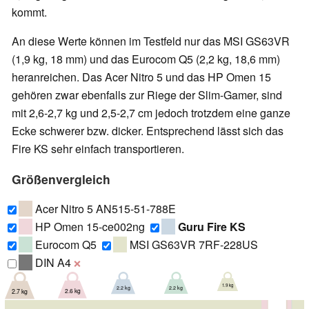
kommt.
An diese Werte können im Testfeld nur das MSI GS63VR
(1,9 kg, 18 mm) und das Eurocom Q5 (2,2 kg, 18,6 mm)
heranreichen. Das Acer Nitro 5 und das HP Omen 15
gehören zwar ebenfalls zur Riege der Slim-Gamer, sind
mit 2,6-2,7 kg und 2,5-2,7 cm jedoch trotzdem eine ganze
Ecke schwerer bzw. dicker. Entsprechend lässt sich das
Fire KS sehr einfach transportieren.
Größenvergleich
Acer Nitro 5 AN515-51-788E
HP Omen 15-ce002ng
Guru Fire KS
Eurocom Q5
MSI GS63VR 7RF-228US
DIN A4
❌
1.9 kg
2.2 kg
2.2 kg
2.6 kg
2.7 kg