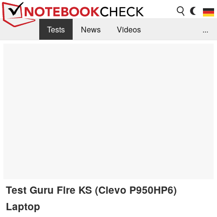
Tests
News
Videos
...
Benchmarks & Tech
Externe Tests
Kaufberatung
Deals
Suche
Jobs
Forum
Test Guru Fire KS (Clevo P950HP6)
Laptop