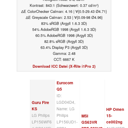
Kontrast: 843:1 (Schwarzwert: 0.37 cd/m²)
ΔE ColorChecker Calman: 4.16 | ∀{0.5-29.43 Ø4.71}
ΔE Greyscale Calman: 2.53 | ∀{0.09-98 Ø4.96}
83% sRGB (Argyll 1.6.3 3D)
54% AdobeRGB 1998 (Argyll 1.6.3 3D)
60.5% AdobeRGB 1998 (Argyll 3D)
82.8% sRGB (Argyll 3D)
63.4% Display P3 (Argyll 3D)
Gamma: 2.48
CCT: 6667 K
Download ICC Datei (X-Rite i1Pro 2)
Eurocom
Q5
ID:
LGD04D4,
Guru Fire
Name: LG
KS
HP Omen
LG Philips
Philips
15-
MSI
LP156WF6
LP156UD1-
ce002ng
GS63VR