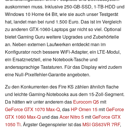
auskommen muss. Inklusive 250-GB-SSD, 1-TB-HDD und
Windows 10 Home 64 Bit, wie sie auch unser Testgerät
hat, landet man bei rund 1.500 Euro. Das ist im Vergleich
zu anderen GTX-1060-Laptops gar nicht so viel. Optional
bietet Gaming Guru weitere Upgrades und Zubehörteile
an. Neben externen Laufwerken entdeckt man im
Konfigurator noch bessere WiFi-Adapter, ein LTE-Modul,
ein Ersatznetzteil, eine Notebook-Tasche und
anderssprachige Tastaturen. Für das Display wird zudem
eine Null-Pixelfehler-Garantie angeboten.
Zu den Konkurrenten des Fire KS zählen ähnlich flache
und leichte Gaming-Notebooks aus dem 15-Zoll-Segment.
Da hätten wir unter anderem das
Eurocom Q5
mit
GeForce GTX 1070 Max-Q
, das
HP Omen 15
mit
GeForce
GTX 1060 Max-Q
und das
Acer Nitro 5
mit
GeForce GTX
1050 Ti
. Ärgster Gegenspieler ist das
MSI GS63VR 7RF
,