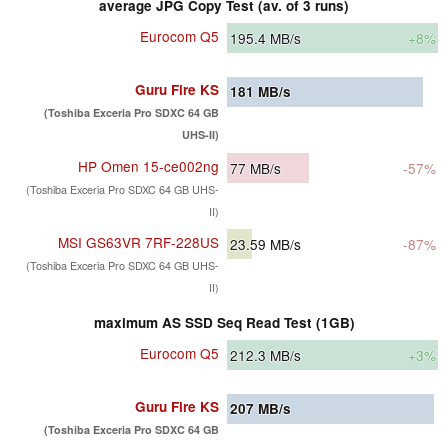
average JPG Copy Test (av. of 3 runs)
Eurocom Q5
195.4
MB/s
+8%
Guru Fire KS
181
MB/s
(Toshiba Exceria Pro SDXC 64 GB
UHS-II)
HP Omen 15-ce002ng
77
MB/s
-57%
(Toshiba Exceria Pro SDXC 64 GB UHS-
II)
MSI GS63VR 7RF-228US
23.59
MB/s
-87%
(Toshiba Exceria Pro SDXC 64 GB UHS-
II)
maximum AS SSD Seq Read Test (1GB)
Eurocom Q5
212.3
MB/s
+3%
Guru Fire KS
207
MB/s
(Toshiba Exceria Pro SDXC 64 GB