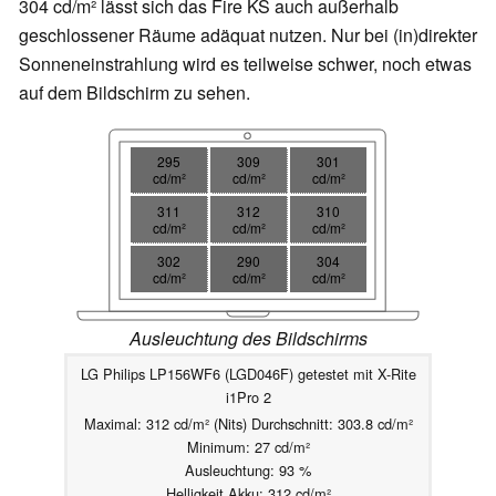
304 cd/m² lässt sich das Fire KS auch außerhalb
geschlossener Räume adäquat nutzen. Nur bei (in)direkter
Sonneneinstrahlung wird es teilweise schwer, noch etwas
auf dem Bildschirm zu sehen.
295
309
301
cd/m²
cd/m²
cd/m²
311
312
310
cd/m²
cd/m²
cd/m²
302
290
304
cd/m²
cd/m²
cd/m²
Ausleuchtung des Bildschirms
LG Philips LP156WF6 (LGD046F) getestet mit X-Rite
i1Pro 2
Maximal: 312 cd/m² (Nits) Durchschnitt: 303.8 cd/m²
Minimum: 27 cd/m²
Ausleuchtung: 93 %
Helligkeit Akku: 312 cd/m²