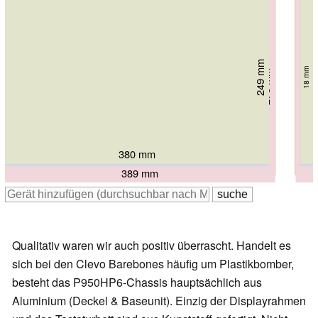
249 mm
249 mm
252 mm
18.6 mm
18.6 mm
266 mm
18 mm
26.75 mm
276 mm
25 mm
380 mm
380 mm
380 mm
390 mm
389 mm
Qualitativ waren wir auch positiv überrascht. Handelt es
sich bei den Clevo Barebones häufig um Plastikbomber,
besteht das P950HP6-Chassis hauptsächlich aus
Aluminium (Deckel & Baseunit). Einzig der Displayrahmen