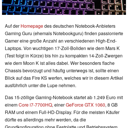
Auf der
Homepage
des deutschen Notebook-Anbieters
Gaming Guru (ehemals Notebookguru) finden passionierte
Gamer eine große Anzahl an verschiedenen High-End-
Laptops. Von wuchtigen 17-Zoll-Boliden wie dem Mars K
(Test folgt in Kürze) bis hin zu kompakten 14-Zoll-Zwergen
wie dem Moon K ist alles dabei. Wer besonders flache
Chassis bevorzugt und häufig unterwegs ist, sollte einen
Blick auf das Fire KS werfen, welches wir in diesem Artikel
ausführlich unter die Lupe nehmen.
Das 15-zöllige Gaming-Notebook startet ab 1.249 Euro mit
einem
Core i7-7700HQ
, einer
GeForce GTX 1060
, 8 GB
RAM und einem Full-HD-Display. Für die meisten Käufer
dürfte es allerdings mehr werden, da die
Grundkonfiguration ohne Festplatte und Betriebssystem