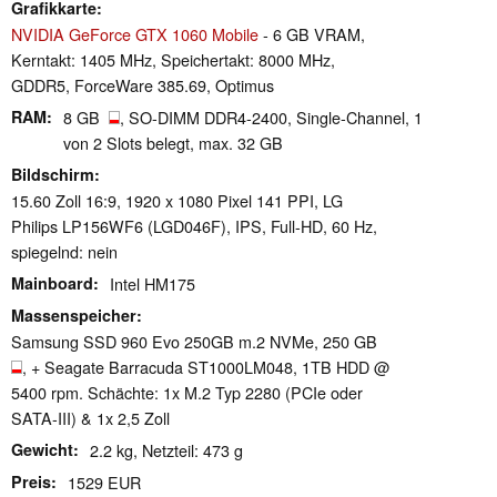
Grafikkarte
NVIDIA GeForce GTX 1060 Mobile
- 6 GB VRAM,
Kerntakt: 1405 MHz, Speichertakt: 8000 MHz,
GDDR5, ForceWare 385.69, Optimus
RAM
8 GB
, SO-DIMM DDR4-2400, Single-Channel, 1
von 2 Slots belegt, max. 32 GB
Bildschirm
15.60 Zoll 16:9, 1920 x 1080 Pixel 141 PPI, LG
Philips LP156WF6 (LGD046F), IPS, Full-HD, 60 Hz,
spiegelnd: nein
Mainboard
Intel HM175
Massenspeicher
Samsung SSD 960 Evo 250GB m.2 NVMe, 250 GB
, + Seagate Barracuda ST1000LM048, 1TB HDD @
5400 rpm. Schächte: 1x M.2 Typ 2280 (PCIe oder
SATA-III) & 1x 2,5 Zoll
Gewicht
2.2 kg, Netzteil: 473 g
Preis
1529 EUR