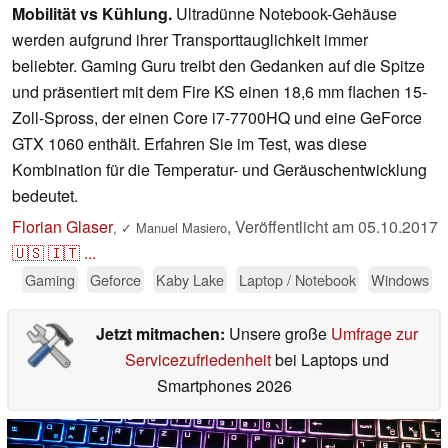
Mobilität vs Kühlung.
Ultradünne Notebook-Gehäuse
werden aufgrund ihrer Transporttauglichkeit immer
beliebter. Gaming Guru treibt den Gedanken auf die Spitze
und präsentiert mit dem Fire KS einen 18,6 mm flachen 15-
Zoll-Spross, der einen Core i7-7700HQ und eine GeForce
GTX 1060 enthält. Erfahren Sie im Test, was diese
Kombination für die Temperatur- und Geräuschentwicklung
bedeutet.
Florian Glaser
,
Veröffentlicht am
05.10.2017
,
✓
Manuel Masiero
🇺🇸
🇮🇹
...
Gaming
Geforce
Kaby Lake
Laptop / Notebook
Windows
Jetzt mitmachen:
Unsere große
Umfrage zur
Servicezufriedenheit
bei Laptops und
Smartphones 2026