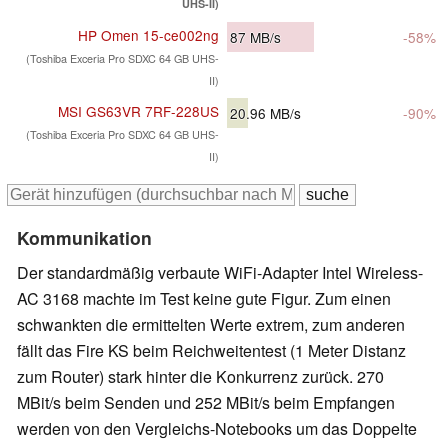
UHS-II)
HP Omen 15-ce002ng
87
MB/s
-58%
(Toshiba Exceria Pro SDXC 64 GB UHS-
II)
MSI GS63VR 7RF-228US
20.96
MB/s
-90%
(Toshiba Exceria Pro SDXC 64 GB UHS-
II)
Kommunikation
Der standardmäßig verbaute WiFi-Adapter Intel Wireless-
AC 3168 machte im Test keine gute Figur. Zum einen
schwankten die ermittelten Werte extrem, zum anderen
fällt das Fire KS beim Reichweitentest (1 Meter Distanz
zum Router) stark hinter die Konkurrenz zurück. 270
MBit/s beim Senden und 252 MBit/s beim Empfangen
werden von den Vergleichs-Notebooks um das Doppelte