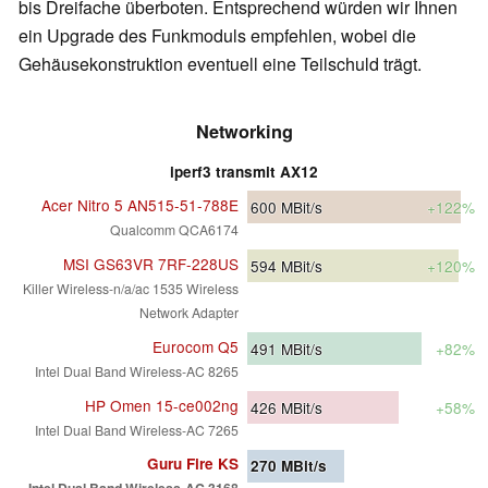
bis Dreifache überboten. Entsprechend würden wir Ihnen
ein Upgrade des Funkmoduls empfehlen, wobei die
Gehäusekonstruktion eventuell eine Teilschuld trägt.
Networking
iperf3 transmit AX12
Acer Nitro 5 AN515-51-788E
600
MBit/s
+122%
Qualcomm QCA6174
MSI GS63VR 7RF-228US
594
MBit/s
+120%
Killer Wireless-n/a/ac 1535 Wireless
Network Adapter
Eurocom Q5
491
MBit/s
+82%
Intel Dual Band Wireless-AC 8265
HP Omen 15-ce002ng
426
MBit/s
+58%
Intel Dual Band Wireless-AC 7265
Guru Fire KS
270
MBit/s
Intel Dual Band Wireless-AC 3168