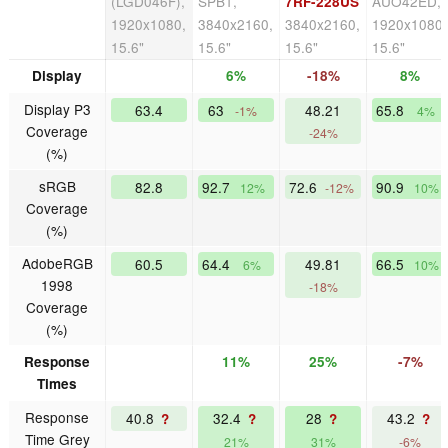
(LGD046F),
SPB1,
AUO42ED,
7RF-228US
1920x1080,
3840x2160,
3840x2160,
1920x1080,
15.6"
15.6"
15.6"
15.6"
Display
6%
-18%
8%
Display P3
63.4
63
48.21
65.8
-1%
4%
Coverage
-24%
(%)
sRGB
82.8
92.7
72.6
90.9
12%
-12%
10%
Coverage
(%)
AdobeRGB
60.5
64.4
49.81
66.5
6%
10%
1998
-18%
Coverage
(%)
Response
11%
25%
-7%
Times
Response
40.8
32.4
28
43.2
?
?
?
?
Time Grey
21%
31%
-6%