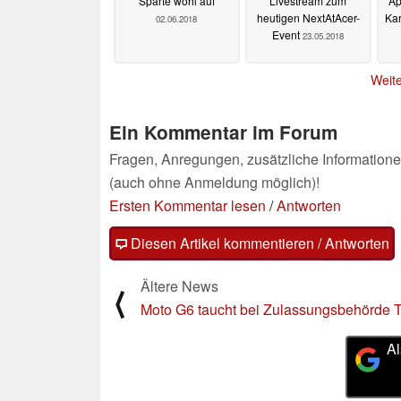
Sparte wohl auf
Livestream zum
Ap
heutigen NextAtAcer-
Kar
02.06.2018
Event
23.05.2018
Weite
Ein Kommentar im Forum
Fragen, Anregungen, zusätzliche Informatione
(auch ohne Anmeldung möglich)!
Ersten Kommentar lesen
/
Antworten
Diesen Artikel kommentieren / Antworten
Ältere News
⟨
Moto G6 taucht bei Zulassungsbehörde
Al