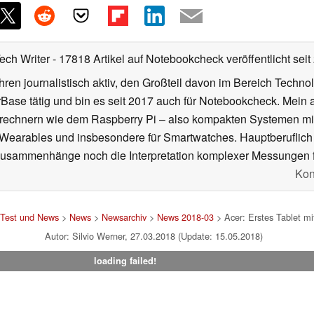
Tech Writer
- 17818 Artikel auf Notebookcheck veröffentlicht
seit
ahren journalistisch aktiv, den Großteil davon im Bereich Techn
se tätig und bin es seit 2017 auch für Notebookcheck. Mein ak
rechnern wie dem Raspberry Pi – also kompakten Systemen mit
n Wearables und insbesondere für Smartwatches. Hauptberuflich
Zusammenhänge noch die Interpretation komplexer Messungen f
Kon
 Test und News
>
News
>
Newsarchiv
>
News 2018-03
> Acer: Erstes Tablet mit
Autor: Silvio Werner, 27.03.2018 (Update: 15.05.2018)
loading failed!