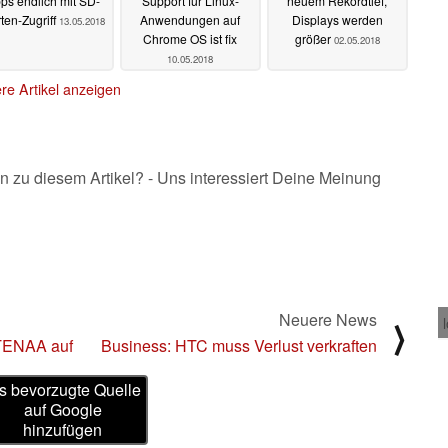
ps endlich mit SD-
Support für Linux-
neuem Rekordtief,
ten-Zugriff
Anwendungen auf
Displays werden
13.05.2018
Chrome OS ist fix
größer
02.05.2018
10.05.2018
re Artikel anzeigen
n zu diesem Artikel? - Uns interessiert Deine Meinung
Neuere News
⟩
 TENAA auf
Business: HTC muss Verlust verkraften
s bevorzugte Quelle
auf Google
hinzufügen