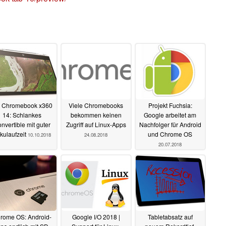
 Chromebook x360
Viele Chromebooks
Projekt Fuchsia:
14: Schlankes
bekommen keinen
Google arbeitet am
nvertible mit guter
Zugriff auf Linux-Apps
Nachfolger für Android
kulaufzeit
und Chrome OS
10.10.2018
24.08.2018
20.07.2018
rome OS: Android-
Google I/O 2018 |
Tabletabsatz auf