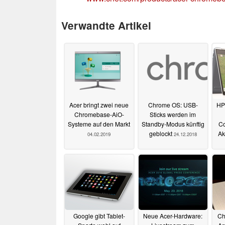
Verwandte Artikel
Acer bringt zwei neue
Chrome OS: USB-
HP
Chromebase-AiO-
Sticks werden im
Systeme auf den Markt
Standby-Modus künftig
Co
geblockt
Ak
04.02.2019
24.12.2018
Google gibt Tablet-
Neue Acer-Hardware:
Ch