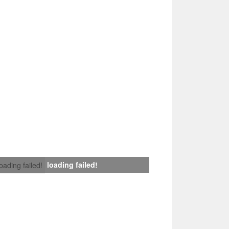
loading failed!
loading failed!