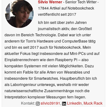
Silvio Werner
- Senior Tech Writer
-
17844 Artikel auf Notebookcheck
veröffentlicht
seit 2017
Ich bin seit über zehn Jahren
journalistisch aktiv, den Großteil
davon im Bereich Technologie. Dabei war ich unter
anderem für Tom's Hardware und ComputerBase tätig
und bin es seit 2017 auch für Notebookcheck. Mein
aktueller Fokus liegt insbesondere auf Mini-PCs und auf
Einplatinenrechnern wie dem Raspberry Pi – also
kompakten Systemen mit vielen Möglichkeiten. Dazu
kommt ein Faible für alle Arten von Wearables und
insbesondere für Smartwatches. Hauptberuflich bin ich
als Laboringenieur unterwegs, weshalb mir weder
naturwissenschaftliche Zusammenhänge noch die
Interpretation komplexer Messungen fern liegen.
Kontakt:
silvio39191
,
LinkedIn
,
Muck Rack