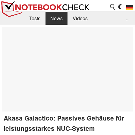
Tests
News
Videos
...
Benchmarks & Tech
Externe Tests
Kaufberatung
Deals
Suche
Jobs
Forum
Akasa Galactico: Passives Gehäuse für
leistungsstarkes NUC-System