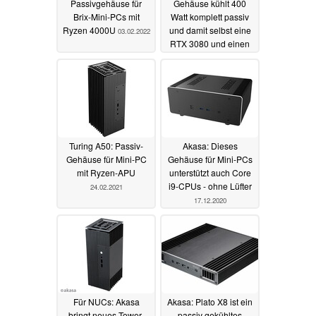
Passivgehäuse für
Gehäuse kühlt 400
Brix-Mini-PCs mit
Watt komplett passiv
Ryzen 4000U
und damit selbst eine
03.02.2022
RTX 3080 und einen
schnellen Core i9
25.10.2021
Turing A50: Passiv-
Akasa: Dieses
Gehäuse für Mini-PC
Gehäuse für Mini-PCs
mit Ryzen-APU
unterstützt auch Core
i9-CPUs - ohne Lüfter
24.02.2021
17.12.2020
Für NUCs: Akasa
Akasa: Plato X8 ist ein
bringt neues Tower-
passiv gekühltes