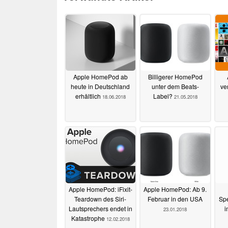
Apple HomePod ab
Billigerer HomePod
heute in Deutschland
unter dem Beats-
ve
erhältlich
Label?
18.06.2018
21.05.2018
Apple HomePod: iFixit-
Apple HomePod: Ab 9.
Teardown des Siri-
Februar in den USA
Spe
Lautsprechers endet in
i
23.01.2018
Katastrophe
12.02.2018