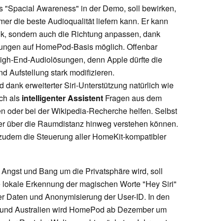
 "Spacial Awareness" in der Demo, soll bewirken,
er die beste Audioqualität liefern kann. Er kann
usik, sondern auch die Richtung anpassen, dank
sungen auf HomePod-Basis möglich. Offenbar
 High-End-Audiolösungen, denn Apple dürfte die
Aufstellung stark modifizieren.
 dank erweiterter Siri-Unterstützung natürlich wie
ch als
intelligenter Assistent
Fragen aus dem
en oder bei der Wikipedia-Recherche helfen. Selbst
tzer über die Raumdistanz hinweg verstehen können.
zudem die Steuerung aller HomeKit-kompatibler
Angst und Bang um die Privatsphäre wird, soll
e lokale Erkennung der magischen Worte "Hey Siri"
er Daten und Anonymisierung der User-ID. In den
 und Australien wird HomePod ab Dezember um