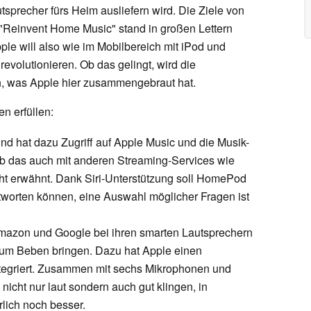
precher fürs Heim ausliefern wird. Die Ziele von
: "Reinvent Home Music" stand in großen Lettern
pple will also wie im Mobilbereich mit iPod und
volutionieren. Ob das gelingt, wird die
n, was Apple hier zusammengebraut hat.
n erfüllen:
und hat dazu Zugriff auf Apple Music und die Musik-
Ob das auch mit anderen Streaming-Services wie
icht erwähnt. Dank Siri-Unterstützung soll HomePod
tworten können, eine Auswahl möglicher Fragen ist
Amazon und Google bei ihren smarten Lautsprechern
um Beben bringen. Dazu hat Apple einen
tegriert. Zusammen mit sechs Mikrophonen und
cht nur laut sondern auch gut klingen, in
lich noch besser.