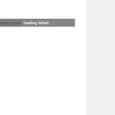
loading failed!
loading failed!