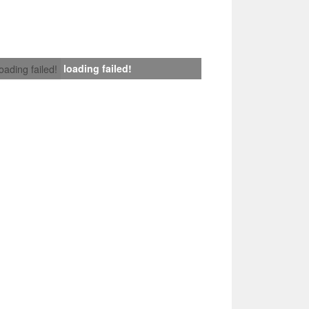
loading failed!
loading failed!