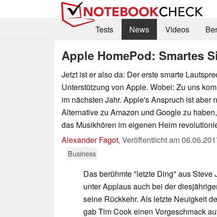
Tests
News
Videos
Be
Apple HomePod: Smartes Si
Jetzt ist er also da: Der erste smarte Lautsprec
Unterstützung von Apple. Wobei: Zu uns ko
im nächsten Jahr. Apple's Anspruch ist aber n
Alternative zu Amazon und Google zu haben, 
das Musikhören im eigenen Heim revolutioni
Alexander Fagot
,
Veröffentlicht am
06.06.201
Business
Das berühmte "letzte Ding" aus Steve 
unter Applaus auch bei der diesjähr
seine Rückkehr. Als letzte Neuigkeit d
gab Tim Cook einen Vorgeschmack au