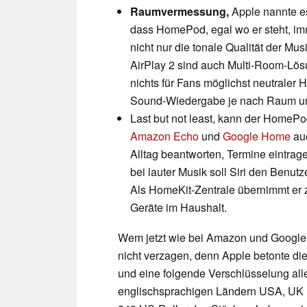
Raumvermessung,
Apple nannte es
dass HomePod, egal wo er steht, imm
nicht nur die tonale Qualität der M
AirPlay 2 sind auch Multi-Room-Lö
nichts für Fans möglichst neutraler
Sound-Wiedergabe je nach Raum und 
Last but not least, kann der HomePod
Amazon Echo
und
Google Home
au
Alltag beantworten, Termine eintrag
bei lauter Musik soll Siri den Benu
Als HomeKit-Zentrale übernimmt er 
Geräte im Haushalt.
Wem jetzt wie bei Amazon und Google 
nicht verzagen, denn Apple betonte di
und eine folgende Verschlüsselung all
englischsprachigen Ländern USA, UK