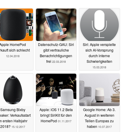
Apple HomePod
Datenschutz-GAU: Siri
Siri: Apple verspielte
rkauft sich schlecht
gibt vertrauliche
sich AI-Vorsprung
Benachrichtigungen
durch interne
12.04.2018
frei
Schwierigkeiten
22.03.2018
15.03.2018
Samsung Bixby
Apple: iOS 11.2 Beta
Google Home: Ab 3.
aker: Verkaufsstart
bringt SiriKit für den
August in weiteren
m ersten Halbjahr
HomePod
Teilen Europas zu
01.11.2017
2018?
haben
15.12.2017
10.07.2017