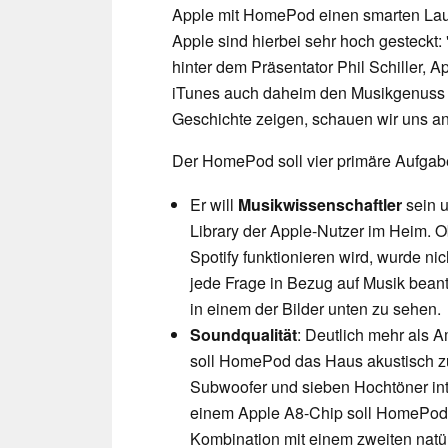
Apple mit HomePod einen smarten Lauts
Apple sind hierbei sehr hoch gesteckt
hinter dem Präsentator Phil Schiller, A
iTunes auch daheim den Musikgenuss re
Geschichte zeigen, schauen wir uns a
Der HomePod soll vier primäre Aufgabe
Er will
Musikwissenschaftler
sein 
Library der Apple-Nutzer im Heim. 
Spotify funktionieren wird, wurde n
jede Frage in Bezug auf Musik bean
in einem der Bilder unten zu sehen.
Soundqualität
: Deutlich mehr als 
soll HomePod das Haus akustisch z
Subwoofer und sieben Hochtöner in
einem Apple A8-Chip soll HomePod ni
Kombination mit einem zweiten natür