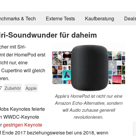
nchmarks & Tech
Externe Tests
Kaufberatung
Deal
ri-Soundwunder für daheim
her mit Siri-
mmt der HomePod erst
icht nur, eine
Cupertino will gleich
eren.
7
Zubehör
Apple
Apple's HomePod ist nicht nur eine
Amazon Echo-Alternative, sondern
Jobs Keynotes feierte
will Audio zuhause generell
igen WWDC-Keynote
revolutionieren.
er
gestrigen Keynote
f Ende 2017 beziehungsweise bei uns 2018, wenn