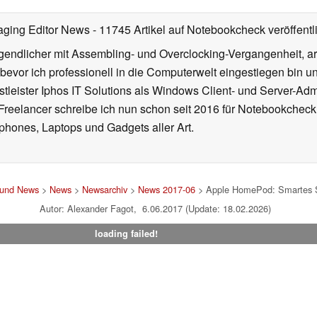
aging Editor News
- 11745 Artikel auf Notebookcheck veröffentl
gendlicher mit Assembling- und Overclocking-Vergangenheit, arb
 bevor ich professionell in die Computerwelt eingestiegen bin 
stleister Iphos IT Solutions als Windows Client- und Server-Ad
 Freelancer schreibe ich nun schon seit 2016 für Notebookcheck
phones, Laptops und Gadgets aller Art.
 und News
>
News
>
Newsarchiv
>
News 2017-06
> Apple HomePod: Smartes S
Autor: Alexander Fagot, 6.06.2017 (Update: 18.02.2026)
loading failed!