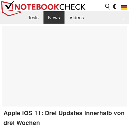
Tests
News
Videos
...
Benchmarks & Tech
Externe Tests
Kaufberatung
Deals
Suche
Jobs
Forum
Apple iOS 11: Drei Updates innerhalb von
drei Wochen