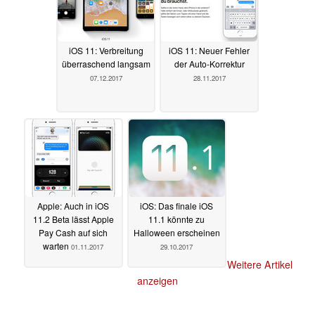
iOS 11: Verbreitung
iOS 11: Neuer Fehler
überraschend langsam
der Auto-Korrektur
07.12.2017
28.11.2017
Apple: Auch in iOS
iOS: Das finale iOS
11.2 Beta lässt Apple
11.1 könnte zu
Pay Cash auf sich
Halloween erscheinen
warten
01.11.2017
29.10.2017
Weitere Artikel
anzeigen