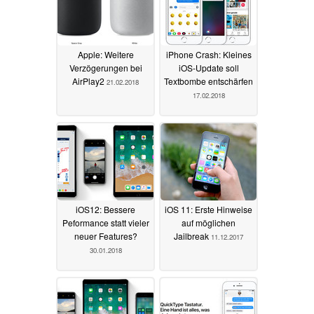
Apple: Weitere
iPhone Crash: Kleines
Verzögerungen bei
iOS-Update soll
AirPlay2
Textbombe entschärfen
21.02.2018
17.02.2018
iOS12: Bessere
iOS 11: Erste Hinweise
Peformance statt vieler
auf möglichen
neuer Features?
Jailbreak
11.12.2017
30.01.2018