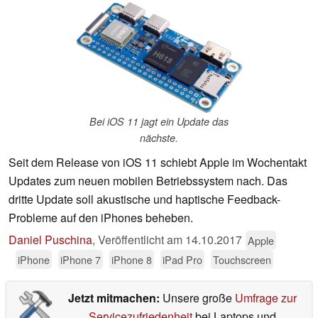
Bei iOS 11 jagt ein Update das
nächste.
Seit dem Release von iOS 11 schiebt Apple im Wochentakt
Updates zum neuen mobilen Betriebssystem nach. Das
dritte Update soll akustische und haptische Feedback-
Probleme auf den iPhones beheben.
Daniel Puschina
,
Veröffentlicht am
14.10.2017
Apple
iPhone
iPhone 7
iPhone 8
iPad Pro
Touchscreen
Jetzt mitmachen:
Unsere große
Umfrage zur
Servicezufriedenheit
bei Laptops und